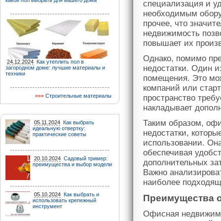
какой пол выбрать для вашего дома
специализация и у
необходимым обору
прочее, что значит
недвижимость позво
повышает их произ
Однако, помимо пр
24.12.2024
Как утеплить пол в
недостатки. Один и
загородном доме: лучшие материалы и
техники
помещения. Это мо
компаний или старт
Строительные материалы
пространство требу
накладывает допол
Таким образом, оф
05.11.2024
Как выбрать
идеальную отвертку:
недостатки, которы
практические советы
использовании. Он
обеспечивая удобст
20.10.2024
Садовый тример:
дополнительных зат
преимущества и выбор модели
Важно анализироват
наиболее подходящ
05.10.2024
Как выбрать и
Преимущества 
использовать крепежный
инструмент
Офисная недвижимо