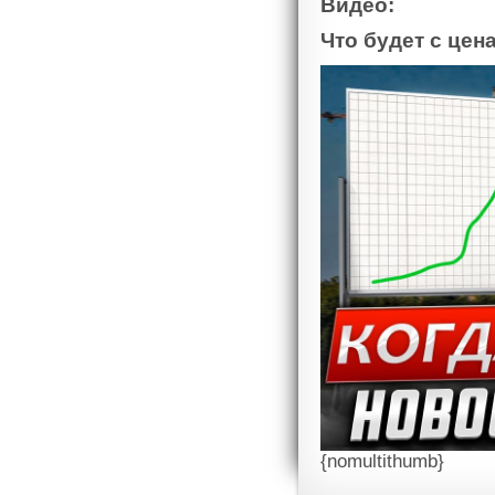
Видео:
Что будет с це
{nomultithumb}