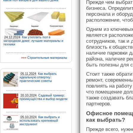
какой пол выбрать для вашего дома
Прежде чем выбрат
бизнеса. Определи
персонала и оборуд
расположение, чтоб
Одним из ключевых 
является располож
24.12.2024
Как утеплить пол в
сотрудников, так и
загородном доме: лучшие материалы и
техники
близость к обществ
наличие парковки д
Строительные материалы
района, наличие ре
быть полезны для с
Стоит также обрат
05.11.2024
Как выбрать
идеальную отвертку:
ремонт, современн
практические советы
повлиять на работу
что помещение дол
20.10.2024
Садовый тример:
также создавать бл
преимущества и выбор модели
партнеров.
Офисное помеще
05.10.2024
Как выбрать и
как выбрать?
использовать крепежный
инструмент
Прежде всего, нужн