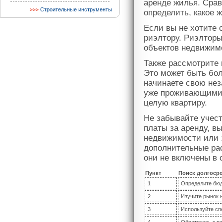
аренде жилья. Срав
Строительные инструменты
определить, какое 
Если вы не хотите 
риэлтору. Риэлтор
объектов недвижимо
Также рассмотрите
Это может быть бол
начинаете свою не
уже проживающими 
целую квартиру.
Не забывайте учес
платы за аренду, в
недвижимости или з
дополнительные рас
они не включены в 
Пункт
Поиск долгоср
1
Определите бюд
2
Изучите рынок 
3
Используйте сп