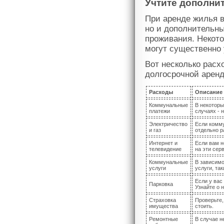
Учтите дополни
При аренде жилья в
но и дополнительны
проживания. Некото
могут существенно 
Вот несколько расх
долгосрочной арен
Расходы
Описание
Коммунальные
В некоторы
платежи
случаях - 
Электричество
Если комму
и газ
отдельно р
Интернет и
Если вам н
телевидение
на эти сер
Коммунальные
В зависимо
услуги
услуги, та
Если у вас
Парковка
Узнайте о 
Страховка
Проверьте,
имущества
стоить.
Ремонтные
В случае н