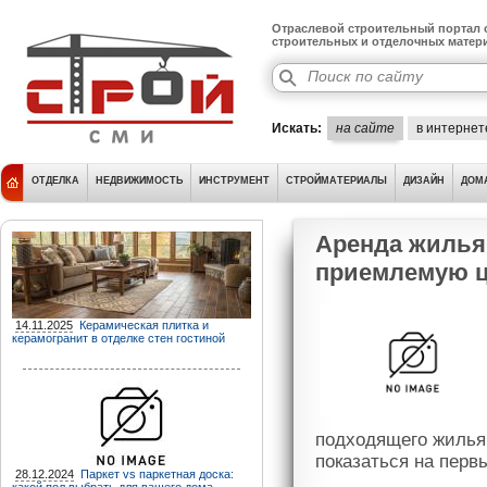
Отраслевой строительный портал о
строительных и отделочных матер
Искать:
на сайте
в интернет
ОТДЕЛКА
НЕДВИЖИМОСТЬ
ИНСТРУМЕНТ
СТРОЙМАТЕРИАЛЫ
ДИЗАЙН
ДОМ
Аренда жилья:
приемлемую 
14.11.2025
Керамическая плитка и
керамогранит в отделке стен гостиной
подходящего жилья 
показаться на перв
28.12.2024
Паркет vs паркетная доска: