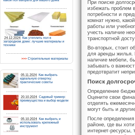
какой пол выбрать для вашего дома
При поиске долгоср
избежать проблем 
потребности и пред
комнат нужно, како
работы или учебног
учесть наличие нео
транспортной досту
24.12.2024
Как утеплить пол в
загородном доме: лучшие материалы и
техники
Во-вторых, стоит о
для аренды жилья.
Строительные материалы
наличие мебели, бы
забывать о важност
предотвратит непр
05.11.2024
Как выбрать
идеальную отвертку:
Поиск долгосро
практические советы
Определение бюдже
Оцените свои фина
20.10.2024
Садовый тример:
преимущества и выбор модели
отделять ежемесячн
могут быть и други
После определения 
05.10.2024
Как выбрать и
использовать крепежный
районе, где вы хот
инструмент
интернет-ресурсы, 