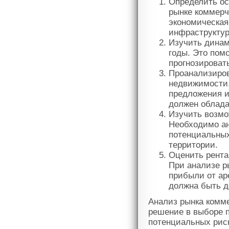
Определить ос
рынке коммерч
экономическая
инфраструктуры
Изучить динам
годы. Это пом
прогнозироват
Проанализиров
недвижимости.
предложения и
должен облада
Изучить возмо
Необходимо ан
потенциальных
территории.
Оценить рента
При анализе р
прибыли от ар
должна быть д
Анализ рынка комм
решение в выборе п
потенциальных риск