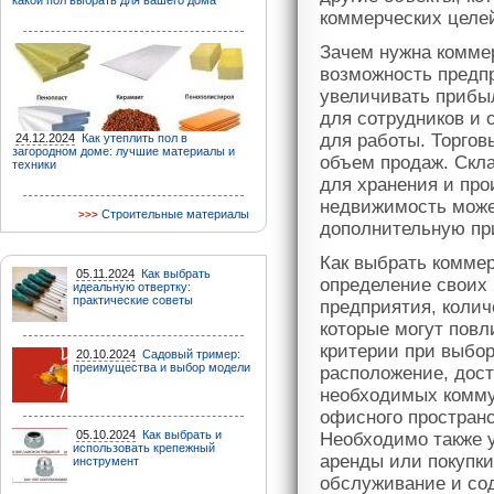
какой пол выбрать для вашего дома
коммерческих целе
Зачем нужна комме
возможность предп
увеличивать прибы
для сотрудников и
для работы. Торгов
24.12.2024
Как утеплить пол в
загородном доме: лучшие материалы и
объем продаж. Скл
техники
для хранения и про
недвижимость може
Строительные материалы
дополнительную пр
Как выбрать комме
05.11.2024
Как выбрать
определение своих 
идеальную отвертку:
практические советы
предприятия, колич
которые могут повл
критерии при выбо
20.10.2024
Садовый тример:
преимущества и выбор модели
расположение, дост
необходимых комму
офисного пространс
05.10.2024
Как выбрать и
Необходимо также 
использовать крепежный
аренды или покупки
инструмент
обслуживание и со