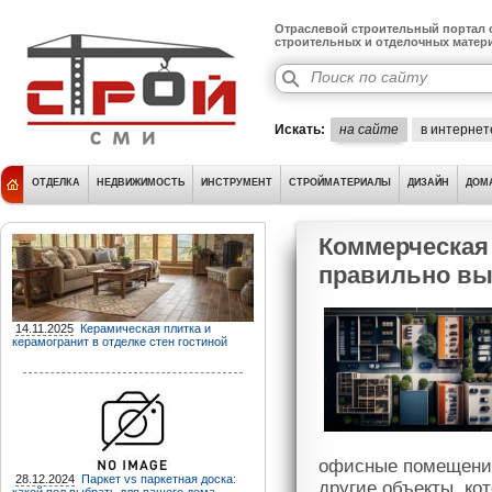
Отраслевой строительный портал о
строительных и отделочных матер
Искать:
на сайте
в интернет
ОТДЕЛКА
НЕДВИЖИМОСТЬ
ИНСТРУМЕНТ
СТРОЙМАТЕРИАЛЫ
ДИЗАЙН
ДОМ
Коммерческая 
правильно вы
14.11.2025
Керамическая плитка и
керамогранит в отделке стен гостиной
офисные помещения
28.12.2024
Паркет vs паркетная доска:
другие объекты, ко