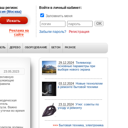
аш регион:
Войти в личный кабинет:
сия (Москва)
Запомнить меня
Реклама на
Забыли пароль?
Регистрация
сайте
ЕЛЬ
ДЕРЕВО
ОБОРУДОВАНИЕ
БЕТОН
РАЗНОЕ
29.12.2024
Телевизор:
основные параметры при
выборе нового экрана
23.05.2023
фективную
кружающие
03.12.2024
Новые технологии
правила
в ремонте бытовой техники
риодическая
итель
23.11.2024
Утюг: советы по
руза. Важно
уходу и ремонту
 утечки во время
Бытовая техника, электроника
Водители должны