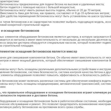
арактеристики:
 Бетононасосы предназначены для подачи бетона на высокие и удаленные места;
 Бетон подается с помощью насоса с большой мощностью;
 Бетононасосы могут иметь разные высоты подачи, обычно от 20 до 70 метров;
 Вместимость бака для бетона, как правило, составляет от 8 до 15 кубических метров;
 Для удобства перемещения бетононасосы могут быть установлены на шасси грузовы
х типов бетоновозов и их характеристик позволяет выбрать подходящую модель, исхо
ловий конкретной строительной задачи.
 и оснащение бетоновозов
ых элементов оборудования бетоновозов является цистерна, в которую загружается б
ивается из металла и имеет вместительность от нескольких до нескольких десятков к
есса загрузки цистерна оборудуется специальным насосом, который позволяет подвес
а строительной площадке.
ементом оснащения бетоновозов является миксер
ачен для смешивания компонентов бетона. Он обычно имеет вместительность от нес
метров и имеет мощный двигатель, который обеспечивает смешивание компонентов б
.
тоновозы могут быть оснащены различными дополнительными устройствами и инструм
авления бетоновозом, система безопасности, система контроля качества бетона и друг
 элементы оборудования позволяют повысить эффективность и безопасность работы 
е бетоновозов может включать различные системы для обеспечения комфорта водител
овозы могут быть оснащены кондиционерами, автоматической трансмиссией, системо
вами.
ь, что правильное оборудование и оснащение бетоновозов играют ключевую р
зопасности перевозки и доставки бетона.
оборудование и оснащение бетоновозов были в работоспособном состоянии, необходи
ическое обслуживание и ремонт. Это позволит предотвратить возникновение неисправ
ктивную работу бетоновозов на протяжении всего срока службы.