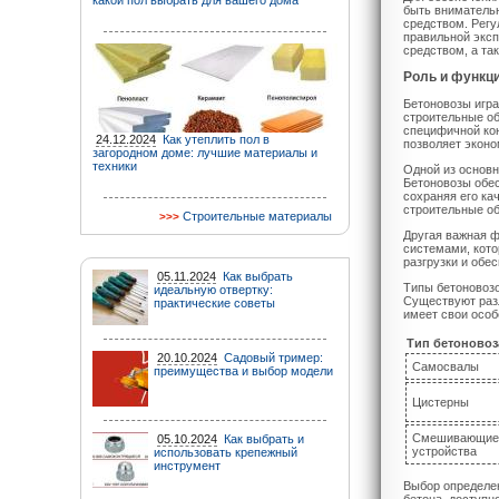
какой пол выбрать для вашего дома
быть вниматель
средством. Регу
правильной эксп
средством, а та
Роль и функц
Бетоновозы игра
строительные об
специфичной кон
24.12.2024
Как утеплить пол в
позволяет эконо
загородном доме: лучшие материалы и
техники
Одной из основн
Бетоновозы обес
сохраняя его ка
строительные о
Строительные материалы
Другая важная ф
системами, кото
разгрузки и обе
05.11.2024
Как выбрать
Типы бетоновозо
идеальную отвертку:
Существуют раз
практические советы
имеет свои особ
Тип бетоновоз
20.10.2024
Садовый тример:
Самосвалы
преимущества и выбор модели
Цистерны
Смешивающие
05.10.2024
Как выбрать и
устройства
использовать крепежный
инструмент
Выбор определен