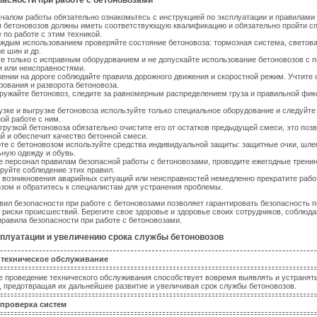
асности при работе с бетоновозами
чалом работы обязательно ознакомьтесь с инструкцией по эксплуатации и правилами
и бетоновозов должны иметь соответствующую квалификацию и обязательно пройти с
 по работе с этим техникой.
ждым использованием проверяйте состояние бетоновоза: тормозная система, светова
е шин и др.
е только с исправным оборудованием и не допускайте использование бетоновозов с
и или неисправностями.
ении на дороге соблюдайте правила дорожного движения и скоростной режим. Учтите
ования и разворота бетоновоза.
ружайте бетоновоз, следите за равномерным распределением груза и правильной фи
узке и выгрузке бетоновоза используйте только специальное оборудование и следуйте
ой работе с ним.
грузкой бетоновоза обязательно очистите его от остатков предыдущей смеси, это поз
й и обеспечит качество бетонной смеси.
те с бетоновозом используйте средства индивидуальной защиты: защитные очки, шлем
ную одежду и обувь.
 персонал правилам безопасной работы с бетоновозами, проводите ежегодные тренин
руйте соблюдение этих правил.
 возникновения аварийных ситуаций или неисправностей немедленно прекратите рабо
зом и обратитесь к специалистам для устранения проблемы.
ил безопасности при работе с бетоновозами позволяет гарантировать безопасность п
риски происшествий. Берегите свое здоровье и здоровье своих сотрудников, соблюда
правила безопасности при работе с бетоновозами.
сплуатации и увеличению срока службы бетоновозов
е техническое обслуживание
 проведение технического обслуживания способствует вовремя выявлять и устранят
, предотвращая их дальнейшее развитие и увеличивая срок службы бетоновозов.
 проверка систем