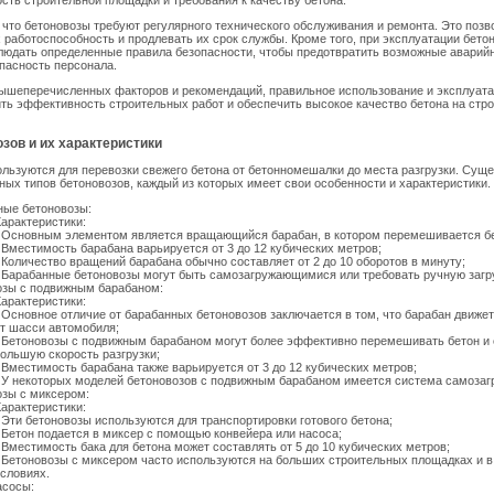
ость строительной площадки и требования к качеству бетона.
 что бетоновозы требуют регулярного технического обслуживания и ремонта. Это позв
 работоспособность и продлевать их срок службы. Кроме того, при эксплуатации бето
людать определенные правила безопасности, чтобы предотвратить возможные аварий
пасность персонала.
ышеперечисленных факторов и рекомендаций, правильное использование и эксплуата
ть эффективность строительных работ и обеспечить высокое качество бетона на стр
зов и их характеристики
льзуются для перевозки свежего бетона от бетонномешалки до места разгрузки. Сущ
ных типов бетоновозов, каждый из которых имеет свои особенности и характеристики.
ные бетоновозы:
арактеристики:
 Основным элементом является вращающийся барабан, в котором перемешивается бе
 Вместимость барабана варьируется от 3 до 12 кубических метров;
 Количество вращений барабана обычно составляет от 2 до 10 оборотов в минуту;
 Барабанные бетоновозы могут быть самозагружающимися или требовать ручную загру
озы с подвижным барабаном:
арактеристики:
 Основное отличие от барабанных бетоновозов заключается в том, что барабан движе
т шасси автомобиля;
 Бетоновозы с подвижным барабаном могут более эффективно перемешивать бетон и
ольшую скорость разгрузки;
 Вместимость барабана также варьируется от 3 до 12 кубических метров;
 У некоторых моделей бетоновозов с подвижным барабаном имеется система самозагр
озы с миксером:
арактеристики:
 Эти бетоновозы используются для транспортировки готового бетона;
 Бетон подается в миксер с помощью конвейера или насоса;
 Вместимость бака для бетона может составлять от 5 до 10 кубических метров;
 Бетоновозы с миксером часто используются на больших строительных площадках и в
словиях.
асосы: