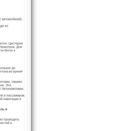
х автомобилей.
дя из
етон. Цистерна
убометров. Для
ти бетон к
кольких до
етона во время
ентами, такими
ие. Эти
с бетоновозами.
я и пассажиров.
й навигации и
оль в
мо проводить
ностей и