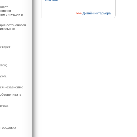
оляет
новозов
Дизайн интерьера
ные ситуации и
ция бетоновозов
оительных
ествует
тон;
зку.
тся независимо
 обеспечивать
узки.
 городских