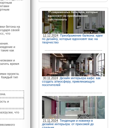
спортным
ектами
ортным
вки бетона на
агодаря своей
сс, что
12.12.2024
Преображение балкона: идеи
по дизайну, которые вдохновят вас на
творчество
чения.
реждение и
такие как
анизмами и
ратить время
иями проекта.
 Каждый тип
30.11.2024
Дизайн интерьера кафе: как
создать атмосферу, привлекающую
посетителей
она.
ость и
згрузки, что
21.11.2024
Тенденции и новинки в
дизайне интерьера: от прихожей до
ревозимого
спальни