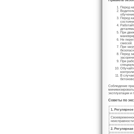
Правила безоп
Перед на
Водител
обучение
Перед ка
состояни
Работайт
деталям
При движ
маневрир
Не перег
смесей.
При загр
безопасн
Перед за
засорени
При рабо
специаль
Обучайте
контроли
В случае
бетоново
Соблюдение прав
минимизировать 
эксплуатации и 
Советы по эк
1. Регулярно
Своевременное
неисправности
2. Регулярная