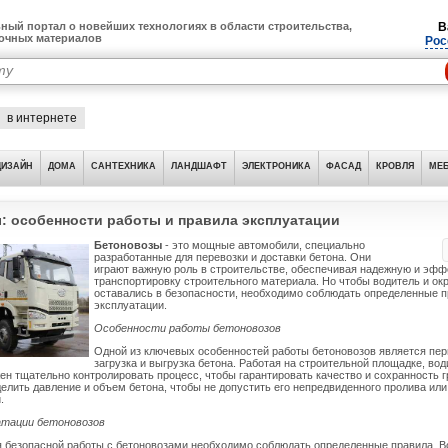
ный портал о новейших технологиях в области строительства,
В
лочных материалов
Рос
в интернете
ДИЗАЙН
ДОМА
САНТЕХНИКА
ЛАНДШАФТ
ЭЛЕКТРОНИКА
ФАСАД
КРОВЛЯ
МЕБ
: особенности работы и правила эксплуатации
Бетоновозы
- это мощные автомобили, специально
разработанные для перевозки и доставки бетона. Они
играют важную роль в строительстве, обеспечивая надежную и эф
транспортировку строительного материала. Но чтобы водитель и о
оставались в безопасности, необходимо соблюдать определенные 
эксплуатации.
Особенности работы бетоновозов
Одной из ключевых особенностей работы бетоновозов является пе
загрузка и выгрузка бетона. Работая на строительной площадке, вод
ен тщательно контролировать процесс, чтобы гарантировать качество и сохранность г
елить давление и объем бетона, чтобы не допустить его непредвиденного пролива или
.
атации бетоновозов
я безопасной работы с бетоновозами необходимо соблюдать определенные правила. 