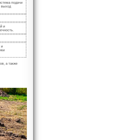
истема подачи
я выход
й и
вечность.
 и
ики
в, а также