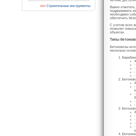
бетона, доступн
Строительные инструменты
Важно отметить,
поддерживать их
необходимо соб
обеспечить безо
С учетом всех в
позволит повыси
объектах.
Типы бетоново
Бетоновозы испо
несколько основ
Барабан
Х
-
-
-
-
Бетонов
Х
-
о
-
б
-
-
Бетонов
Х
-
-
-
-
у
Бетонон