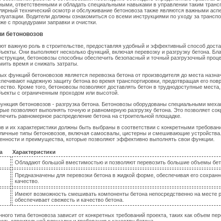
ными, ответственными и обладать специальными навыками в управлении таким тран
лярный технический осмотр и обслуживание бетоновоза также являются важными асп
луатации. Водители должны ознакомиться со всеми инструкциями по уходу за трансп
кже с процедурами заправки и очистки.
ии бетоновозов
ют важную роль в строительстве, предоставляя удобный и эффективный способ доста
ъекты. Они выполняют несколько функций, включая перевозку и разгрузку бетона. Бл
струкции, бетоновозы способны обеспечить безопасный и точный разгрузочный проце
мить время и снижать затраты.
ых функций бетоновозов является перевозка бетона от производителя до места назна
печивают надежную защиту бетона во время транспортировки, предотвращая его пов
чество. Кроме того, бетоновозы позволяют доставлять бетон в труднодоступные места, 
бъекты с ограниченным проходом или высотой.
ункция бетоновозов - разгрузка бетона. Бетоновозы оборудованы специальными мех
рые позволяют выполнять точную и равномерную разгрузку бетона. Это позволяет сок
спечить равномерное распределение бетона на строительной площадке.
в и их характеристики должны быть выбраны в соответствии с конкретными требован
личные типы бетоновозов, включая самосвалы, цистерны и смешивающие устройства.
енности и преимущества, которые позволяют эффективно выполнять свои функции.
а
Характеристики
Обладают большой вместимостью и позволяют перевозить большие объемы бет
Предназначены для перевозки бетона в жидкой форме, обеспечивая его сохранн
качество.
Имеют возможность смешивать компоненты бетона непосредственно на месте ра
обеспечивает свежесть и качество бетона.
ного типа бетоновоза зависит от конкретных требований проекта, таких как объем пе