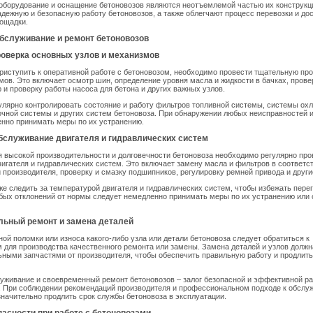
оборудование и оснащение бетоновозов являются неотъемлемой частью их конструкц
дежную и безопасную работу бетоновозов, а также облегчают процесс перевозки и дос
ощадки.
обслуживание и ремонт бетоновозов
роверка основных узлов и механизмов
приступить к оперативной работе с бетоновозом, необходимо провести тщательную пр
мов. Это включает осмотр шин, определение уровня масла и жидкости в бачках, прове
 и проверку работы насоса для бетона и других важных узлов.
лярно контролировать состояние и работу фильтров топливной системы, системы ох
очной системы и других систем бетоновоза. При обнаружении любых неисправностей 
нно принимать меры по их устранению.
бслуживание двигателя и гидравлических систем
 высокой производительности и долговечности бетоновоза необходимо регулярно про
игателя и гидравлических систем. Это включает замену масла и фильтров в соответс
производителя, проверку и смазку подшипников, регулировку ремней привода и други
е следить за температурой двигателя и гидравлических систем, чтобы избежать перег
ых отклонений от нормы следует немедленно принимать меры по их устранению или 
ьный ремонт и замена деталей
ной поломки или износа какого-либо узла или детали бетоновоза следует обратиться к
для производства качественного ремонта или замены. Замена деталей и узлов должн
ьными запчастями от производителя, чтобы обеспечить правильную работу и продлит
уживание и своевременный ремонт бетоновозов – залог безопасной и эффективной ра
. При соблюдении рекомендаций производителя и профессиональном подходе к обслу
начительно продлить срок службы бетоновоза в эксплуатации.