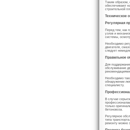
Таким образом, 
обеспечивают на
строительной пл
Техническое 
Регулярная п
Перед тем, как 
узлов и механиз
системы, осмотр
Необходимо регу
двигателя, смаз
следует немедле
Правильное о
Для поддержания
обслуживание дв
рекомендациями 
Необходимо такж
обнаружении люб
специалисту.
Профессионал
В случае серьез
профессионалам 
только оригинал
бетоновоза.
Регулярное обсл
типа транспорта
ремонту можно з