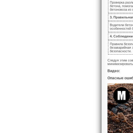
Проверка разл
бетона, помог
бетоновоза из 
3. Правильна
Водители бето
особенностей б
4. Соблюдени
Правила безоп
безаварийная 
безопасности.
Следуя этим сов
минимизировать 
Видео:
Опасные ошиб