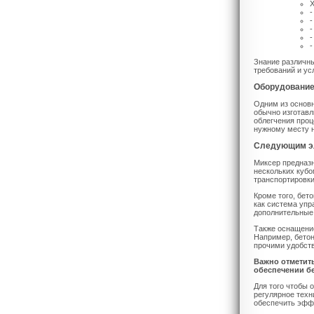
Х
-
-
-
-
-
Знание различны
требований и ус
Оборудование
Одним из основн
обычно изготавл
облегчения проц
нужному месту н
Следующим эл
Миксер предназн
нескольких кубо
транспортировки
Кроме того, бе
как система упр
дополнительные
Также оснащени
Например, бетон
прочими удобст
Важно отметит
обеспечении бе
Для того чтобы 
регулярное техн
обеспечить эффе