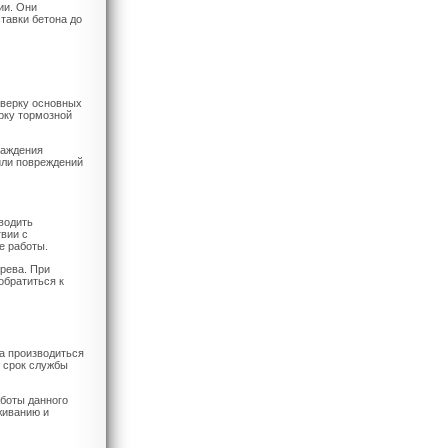
ии. Они
тавки бетона до
оверку основных
рку тормозной
лаждения
или повреждений
водить
твии с
е работы.
рева. При
обратиться к
а производиться
ь срок службы
боты данного
живанию и