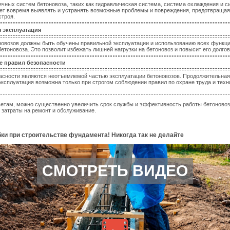
ичных систем бетоновоза, таких как гидравлическая система, система охлаждения и с
ает вовремя выявлять и устранять возможные проблемы и повреждения, предотвраща
строя.
я эксплуатация
новозов должны быть обучены правильной эксплуатации и использованию всех функци
етоновоза. Это позволит избежать лишней нагрузки на бетоновоз и повысит его долго
е правил безопасности
асности являются неотъемлемой частью эксплуатации бетоновозов. Продолжительная
эксплуатация возможна только при строгом соблюдении правил по охране труда и техн
етам, можно существенно увеличить срок службы и эффективность работы бетоновозо
затраты на ремонт и обслуживание.
ки при строительстве фундамента! Никогда так не делайте
СМОТРЕТЬ ВИДЕО