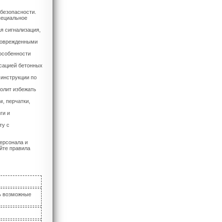
 безопасности.
пециальное
я сигнализация,
 поврежденными
 особенности
ксацией бетонных
 инструкции по
волит избежать
, перчатки,
ги и
ту с
ерсонала и
йте правила
ь возможные