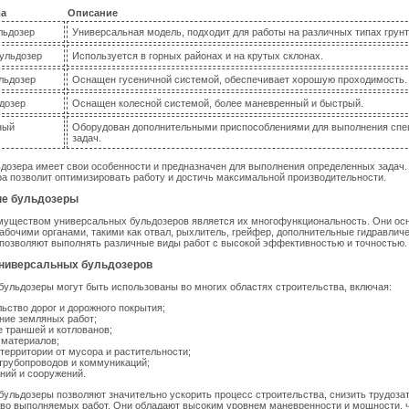
ра
Описание
льдозер
Универсальная модель, подходит для работы на различных типах грунт
ульдозер
Используется в горных районах и на крутых склонах.
льдозер
Оснащен гусеничной системой, обеспечивает хорошую проходимость.
дозер
Оснащен колесной системой, более маневренный и быстрый.
ный
Оборудован дополнительными приспособлениями для выполнения сп
задач.
дозера имеет свои особенности и предназначен для выполнения определенных задач
а позволит оптимизировать работу и достичь максимальной производительности.
е бульдозеры
уществом универсальных бульдозеров является их многофункциональность. Они о
бочими органами, такими как отвал, рыхлитель, грейфер, дополнительные гидравличе
 позволяют выполнять различные виды работ с высокой эффективностью и точностью.
ниверсальных бульдозеров
ульдозеры могут быть использованы во многих областях строительства, включая:
ьство дорог и дорожного покрытия;
ние земляных работ;
 траншей и котлованов;
 материалов;
территории от мусора и растительности;
трубопроводов и коммуникаций;
ний и сооружений.
ульдозеры позволяют значительно ускорить процесс строительства, снизить трудоза
во выполняемых работ. Они обладают высоким уровнем маневренности и мощности, ч