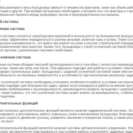
.
ор размеров и веса бульдозера зависит от множества факторов, таких как объем работ
тации и другие. При выборе бульдозера необходимо учитывать все эти факторы и стр
имального баланса между размерами, весом и производительностью машины.
ой системы
ничная система
я система считается самой распространенной и используется на большинстве бульдо
озеру эффективно передвигаться в разном рельефе, включая горы и холмы. Узкие гу
рошую маневренность, что важно при работе на узких участках строительной площадк
граниченном пространстве. Кроме того, бульдозеры с узкой гусеничной системой об
по грунтам с различными текучими свойствами.
сеничная система
ная система обладает высокой грузоподъемностью и способна с легкостью перемеща
нтам, таким как грязь или песок. Она идеально подходит для работы в условиях тяжел
форм строительных работ. Бульдозеры с широкой гусеничной системой также обеспе
ильность на неровных поверхностях и устойчивость при выполнении различных зада
 гусеничной системы необходимо учитывать особенности работы и условия эксплуата
ема подойдет для большинства задач, однако если планируется работа на мягком грун
кими требованиями к грузоподъемности, рекомендуется выбрать бульдозер с широкой
 также помнить, что тип гусеничной системы может влиять на маневренность, стабиль
ульдозера.
лнительных функций
ее полезных дополнительных функций является наличие гидравлической системы. Эт
олировать и регулировать работу отдельных узлов и механизмов бульдозера. Благода
ать скорость движения гусениц, управлять наклоном и поворотом отвала, а также рег
на грунт.
ополнительной функцией является наличие системы автоматического управления. Эт
озеру автоматически подстраиваться под условия работы и выполнять заданные зада