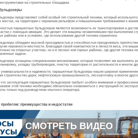
нструментами на строительных площадках.
бульдозеры
дозеры представляют собой особый тип строительной техники, который используется
х местах, на территории с неровным рельефом и повышенными требованиями к манев
нностью парашютных бульдозеров является возможность их транспортировки и достав
частки с помощью авиации. Это делает эти машины незаменимыми при выполнении с
ых районах или в условиях, где использование другой техники ограничено.
ьдозеры обладают высокой проходимостью и способностью преодолевать препятствия
другие неровности местности. Благодаря своей компактности и легкости веса, эти маш
только на открытых участках, но и в лесных или горных районах, где другая техника н
вленные задачи.
ьдозеры оснащены специальными механизмами, которые позволяют им выполнять р
планировку, укладку трубопроводов, очистку территории от растительности и многое др
й универсальности и надежности, парашютные бульдозеры нашли широкое применение
ая строительство дорог, нефтегазовую промышленность, лесозаготовку и многое друго
 что эксплуатация парашютных бульдозеров требует особого внимания и профессион
анием этой техники необходимо обязательно ознакомиться с инструкцией по эксплуа
оты только под руководством опытного оператора.
 пробегом: преимущества и недостатки
СМОТРЕТЬ ВИДЕО