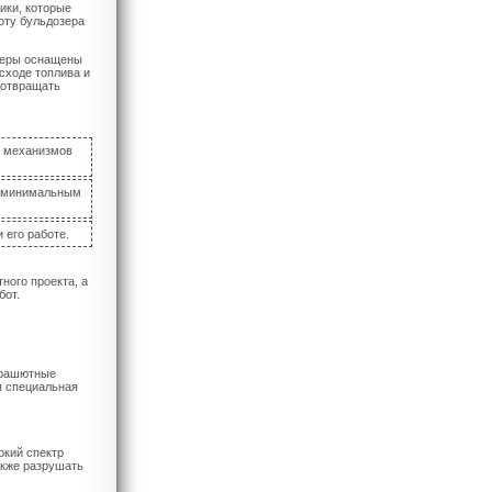
ики, которые
оту бульдозера
озеры оснащены
сходе топлива и
дотвращать
и механизмов
с минимальным
 его работе.
ного проекта, а
бот.
арашютные
я специальная
окий спектр
акже разрушать