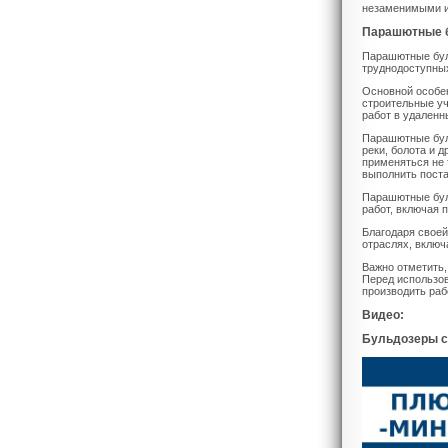
незаменимыми и
Парашютные 
Парашютные буль
труднодоступны
Основной особе
строительные у
работ в удаленн
Парашютные бул
реки, болота и 
применяться не 
выполнить поста
Парашютные бул
работ, включая 
Благодаря свое
отраслях, включ
Важно отметить,
Перед использов
производить раб
Видео:
Бульдозеры с