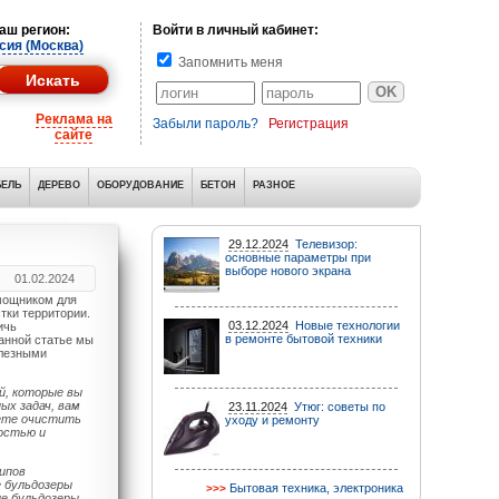
аш регион:
Войти в личный кабинет:
сия (Москва)
Запомнить меня
Реклама на
Забыли пароль?
Регистрация
сайте
ЕЛЬ
ДЕРЕВО
ОБОРУДОВАНИЕ
БЕТОН
РАЗНОЕ
29.12.2024
Телевизор:
основные параметры при
выборе нового экрана
01.02.2024
мощником для
стки территории.
03.12.2024
Новые технологии
ичь
в ремонте бытовой техники
анной статье мы
олезными
й, которые вы
ых задач, вам
23.11.2024
Утюг: советы по
уете очистить
уходу и ремонту
остью и
ипов
е бульдозеры
Бытовая техника, электроника
ые бульдозеры