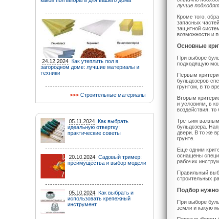
какой пол выбрать для вашего дома
лучше подходят
Кроме того, обр
запасных частей
защитной систем
возможности и п
Основные кри
При выборе буль
24.12.2024
Как утеплить пол в
подходящую мощ
загородном доме: лучшие материалы и
техники
Первым критери
бульдозеров спе
грунтом, в то в
Строительные материалы
Вторым критерие
и условиям, в к
воздействия, то
Третьим важным
05.11.2024
Как выбрать
бульдозера. Нап
идеальную отвертку:
двери. В то же 
практические советы
грунте.
Еще одним крит
оснащены специ
20.10.2024
Садовый тример:
рабочих инстру
преимущества и выбор модели
Правильный выбо
строительных ра
Подбор нужно
05.10.2024
Как выбрать и
использовать крепежный
При выборе бул
инструмент
земли и какую м