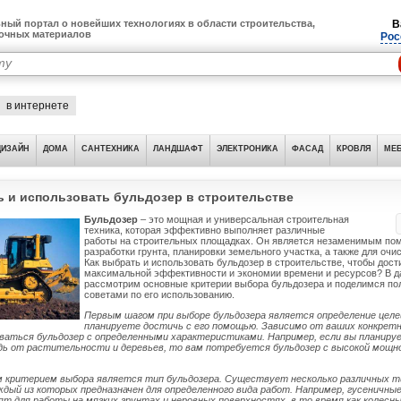
ный портал о новейших технологиях в области строительства,
В
лочных материалов
Рос
в интернете
ДИЗАЙН
ДОМА
САНТЕХНИКА
ЛАНДШАФТ
ЭЛЕКТРОНИКА
ФАСАД
КРОВЛЯ
МЕБ
ь и использовать бульдозер в строительстве
Бульдозер
– это мощная и универсальная строительная
техника, которая эффективно выполняет различные
работы на строительных площадках. Он является незаменимым по
разработки грунта, планировки земельного участка, а также для очи
Как выбрать и использовать бульдозер в строительстве, чтобы дост
максимальной эффективности и экономии времени и ресурсов? В д
рассмотрим основные критерии выбора бульдозера и поделимся п
советами по его использованию.
Первым шагом при выборе бульдозера является определение целе
планируете достичь с его помощью. Зависимо от ваших конкретн
аться бульдозер с определенными характеристиками. Например, если вы планир
ь от растительности и деревьев, то вам потребуется бульдозер с высокой мощн
критерием выбора является тип бульдозера. Существует несколько различных т
ждый из которых предназначен для определенного вида работ. Например, гусеничны
ят для работы на мягких грунтах и неровных поверхностях, в то время как колесн