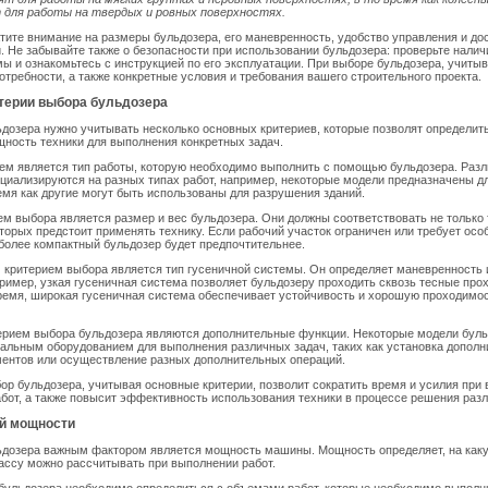
 для работы на твердых и ровных поверхностях.
атите внимание на размеры бульдозера, его маневренность, удобство управления и до
. Не забывайте также о безопасности при использовании бульдозера: проверьте нали
ы и ознакомьтесь с инструкцией по его эксплуатации. При выборе бульдозера, учитыв
отребности, а также конкретные условия и требования вашего строительного проекта.
терии выбора бульдозера
дозера нужно учитывать несколько основных критериев, которые позволят определит
ность техники для выполнения конкретных задач.
ем является тип работы, которую необходимо выполнить с помощью бульдозера. Раз
циализируются на разных типах работ, например, некоторые модели предназначены д
ремя как другие могут быть использованы для разрушения зданий.
м выбора является размер и вес бульдозера. Они должны соответствовать не только 
оторых предстоит применять технику. Если рабочий участок ограничен или требует осо
 более компактный бульдозер будет предпочтительнее.
 критерием выбора является тип гусеничной системы. Он определяет маневренность 
ример, узкая гусеничная система позволяет бульдозеру проходить сквозь тесные про
время, широкая гусеничная система обеспечивает устойчивость и хорошую проходимо
ерием выбора бульдозера являются дополнительные функции. Некоторые модели бул
альным оборудованием для выполнения различных задач, таких как установка допол
ментов или осуществление разных дополнительных операций.
р бульдозера, учитывая основные критерии, позволит сократить время и усилия при
бот, а также повысит эффективность использования техники в процессе решения разл
й мощности
ьдозера важным фактором является мощность машины. Мощность определяет, на как
ассу можно рассчитывать при выполнении работ.