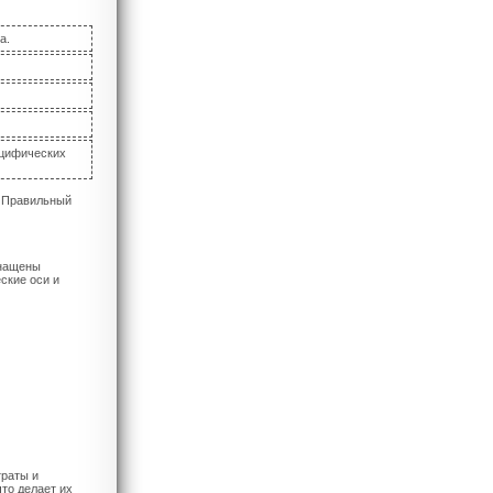
а.
ецифических
. Правильный
снащены
ские оси и
траты и
то делает их