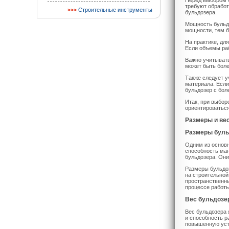
Перед выбором б
требуют обрабо
Строительные инструменты
бульдозера.
Мощность бульдо
мощности, тем 
На практике, дл
Если объемы раб
Важно учитывать
может быть бол
Также следует у
материала. Если
бульдозер с бо
Итак, при выбор
ориентироваться
Размеры и ве
Размеры буль
Одним из основ
способность ма
бульдозера. Они
Размеры бульдоз
на строительно
пространственны
процессе работы
Вес бульдозе
Вес бульдозера 
и способность р
повышенную усто