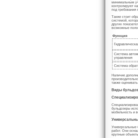
минимальным уча
контролируют на
под требования 
Также стоит обр
системой, котор
других показате
возможные поло
Функция
Гидравлическа
Система автом
управления
Система обрат
Наличие дополн
производительно
также оценивать
Виды бульдо
Специализир
Специализирова
бульдозеры испо
мобильность и в
Универсальны
Универсальные б
работ. Они осна
крупные объект