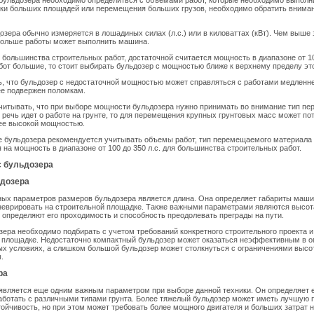
ульдозера необходимо определиться с объемами работ, которые необходимо выполни
тки больших площадей или перемещения больших грузов, необходимо обратить внима
зера обычно измеряется в лошадиных силах (л.с.) или в киловаттах (кВт). Чем выше
больше работы может выполнить машина.
я большинства строительных работ, достаточной считается мощность в диапазоне от 10
от большие, то стоит выбирать бульдозер с мощностью ближе к верхнему пределу это
, что бульдозер с недостаточной мощностью может справляться с работами медленне
ее подвержен поломкам.
читывать, что при выборе мощности бульдозера нужно принимать во внимание тип п
 речь идет о работе на грунте, то для перемещения крупных грунтовых масс может по
лее высокой мощностью.
е бульдозера рекомендуется учитывать объемы работ, тип перемещаемого материала
 на мощность в диапазоне от 100 до 350 л.с. для большинства строительных работ.
с бульдозера
дозера
ных параметров размеров бульдозера является длина. Она определяет габариты маш
неврировать на строительной площадке. Также важными параметрами являются высот
 определяют его проходимость и способность преодолевать преграды на пути.
ера необходимо подбирать с учетом требований конкретного строительного проекта и
й площадке. Недостаточно компактный бульдозер может оказаться неэффективным в 
х условиях, а слишком большой бульдозер может столкнуться с ограничениями высо
.
ра
является еще одним важным параметром при выборе данной техники. Он определяет е
аботать с различными типами грунта. Более тяжелый бульдозер может иметь лучшую 
йчивость, но при этом может требовать более мощного двигателя и больших затрат 