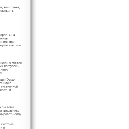
, тип грунта,
емиться к
зеров. Она
сеницы
и или при
ладают высокой
ться по мягким
ых нагрузок и
чивают
ч.
ции. Узкая
те или в
 гусеничной
ность и
а система
ря гидравлике
улировать силу
а система
чи с