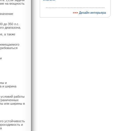
ть. Если задачи
ние на мощность
Дизайн интерьера
 значение
0 до 350 л.с.
го диапазона.
е, а также
еремещаемого
требоваться
 и
ины и
а и ширина
 условий работы
ограниченных
ты или ширины в
го устойчивость
проходимость и
на