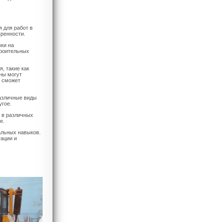
 для работ в
ренности.
ки на
троительных
, такие как
ины могут
е сможет
азличные виды
угое.
 в различных
е.
альных навыков.
тации и