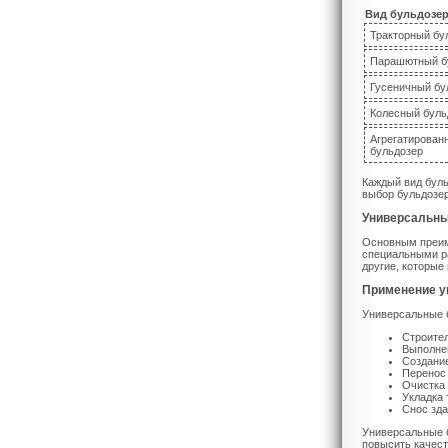
Вид бульдозе
Тракторный бу
Парашютный б
Гусеничный бу
Колесный буль
Агрегатирован
бульдозер
Каждый вид буль
выбор бульдозер
Универсальны
Основным преим
специальными ра
другие, которые
Применение у
Универсальные б
Строител
Выполне
Создание
Перенос
Очистка 
Укладка 
Снос зда
Универсальные б
повысить качест