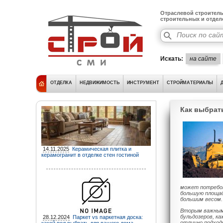
Отраслевой строитель
строительных и отде
Искать:
на сайте
ОТДЕЛКА
НЕДВИЖИМОСТЬ
ИНСТРУМЕНТ
СТРОЙМАТЕРИАЛЫ
Как выбрат
14.11.2025
Керамическая плитка и
керамогранит в отделке стен гостиной
может потребов
большую площад
большим весом.
Вторым важным 
бульдозеров, ка
28.12.2024
Паркет vs паркетная доска:
отлично подход