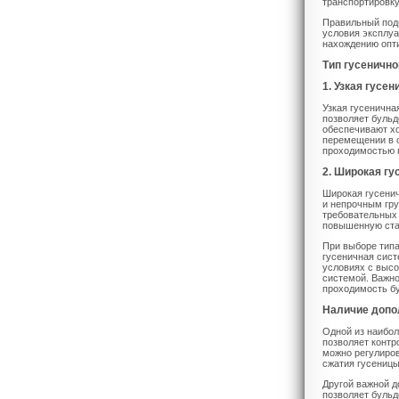
транспортировку
Правильный подб
условия эксплуа
нахождению опт
Тип гусеничн
1. Узкая гусе
Узкая гусенична
позволяет бульд
обеспечивают хо
перемещении в о
проходимостью 
2. Широкая гу
Широкая гусенич
и непрочным гру
требовательных 
повышенную стаб
При выборе типа
гусеничная сист
условиях с высо
системой. Важно
проходимость б
Наличие допо
Одной из наибол
позволяет контр
можно регулиров
сжатия гусеницы 
Другой важной д
позволяет бульд