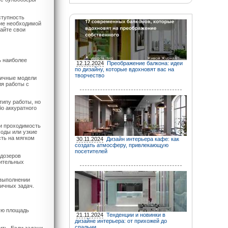
ступность
чие необходимой
айте свои
ь наиболее
12.12.2024
Преображение балкона: идеи
по дизайну, которые вдохновят вас на
творчество
личные модели
ля работы с
типу работы, но
бо аккуратного
и проходимость
ходы или узкие
сть на мягком
30.11.2024
Дизайн интерьера кафе: как
создать атмосферу, привлекающую
посетителей
ьдозеров
нительных
 выполнении
ичных задач.
ую площадь
21.11.2024
Тенденции и новинки в
дизайне интерьера: от прихожей до
спальни