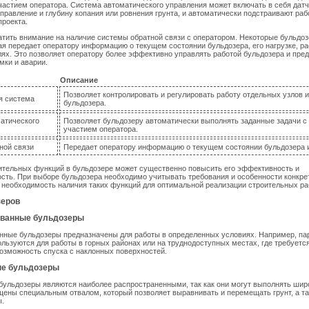
стием оператора. Система автоматического управления может включать в себя датч
правление и глубину копания или ровнения грунта, и автоматически подстраивают раб
проекта.
атить внимание на наличие системы обратной связи с оператором. Некоторые бульд
ая передает оператору информацию о текущем состоянии бульдозера, его нагрузке, ра
лях. Это позволяет оператору более эффективно управлять работой бульдозера и пре
мки и аварии.
Описание
Позволяет контролировать и регулировать работу отдельных узлов 
я система
бульдозера.
атического
Позволяет бульдозеру автоматически выполнять заданные задачи 
участием оператора.
ной связи
Передает оператору информацию о текущем состоянии бульдозера и
ительных функций в бульдозере может существенно повысить его эффективность и
сть. При выборе бульдозера необходимо учитывать требования и особенности конкрет
 необходимость наличия таких функций для оптимальной реализации строительных ра
зеров
ованные бульдозеры
нные бульдозеры предназначены для работы в определенных условиях. Например, п
льзуются для работы в горных районах или на труднодоступных местах, где требуетс
озможность спуска с наклонных поверхностей.
е бульдозеры
ульдозеры являются наиболее распространенными, так как они могут выполнять шир
щены специальным отвалом, который позволяет выравнивать и перемещать грунт, а т
ы.