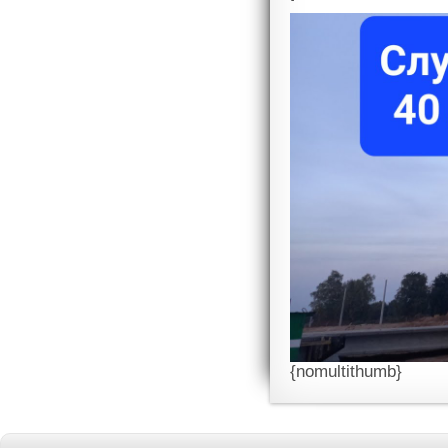
{nomultithumb}