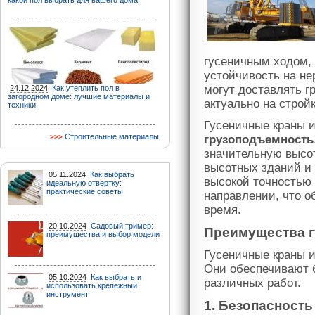
какой пол выбрать для вашего дома
гусеничным ходом, 
устойчивость на не
могут доставлять г
24.12.2024
Как утеплить пол в
загородном доме: лучшие материалы и
актуально на строй
техники
Гусеничные краны 
Строительные материалы
грузоподъемность
значительную высот
высотных зданий и 
05.11.2024
Как выбрать
высокой точностью
идеальную отвертку:
практические советы
направлении, что о
время.
20.10.2024
Садовый тример:
Преимущества г
преимущества и выбор модели
Гусеничные краны 
Они обеспечивают 
05.10.2024
Как выбрать и
различных работ.
использовать крепежный
инструмент
1. Безопасность