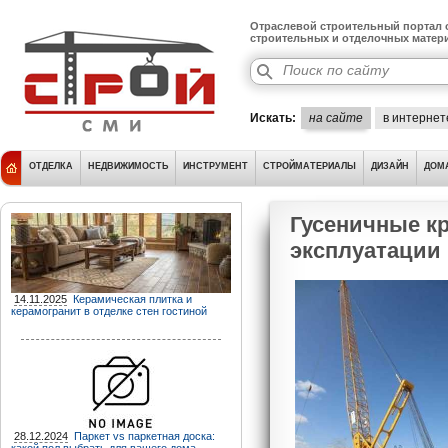
Отраслевой строительный портал о
строительных и отделочных матер
Искать:
на сайте
в интернет
ОТДЕЛКА
НЕДВИЖИМОСТЬ
ИНСТРУМЕНТ
СТРОЙМАТЕРИАЛЫ
ДИЗАЙН
ДОМ
Гусеничные кр
эксплуатации
14.11.2025
Керамическая плитка и
керамогранит в отделке стен гостиной
28.12.2024
Паркет vs паркетная доска: