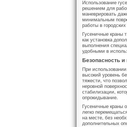
Использование гус
решением для работ
маневрировать даж
минимальным повре
работы в городски
Гусеничные краны 
как установка допо
выполнения специал
удобными в использ
Безопасность и
При использовании 
высокий уровень бе
тяжести, что позво
неровной поверхно
стабилизации, кото
опрокидывание.
Гусеничные краны 
легко перемещатьс
на месте, без необ
дополнительных опо