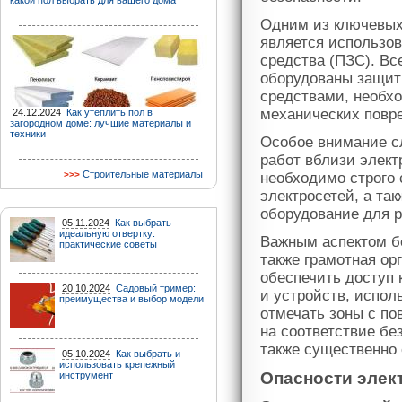
какой пол выбрать для вашего дома
Одним из ключевых
является использов
средства (ПЗС). Вс
оборудованы защит
средствами, необхо
механических повр
24.12.2024
Как утеплить пол в
загородном доме: лучшие материалы и
техники
Особое внимание с
работ вблизи элект
Строительные материалы
необходимо строго 
электросетей, а та
оборудование для 
05.11.2024
Как выбрать
идеальную отвертку:
Важным аспектом б
практические советы
также грамотная ор
обеспечить доступ 
20.10.2024
Садовый тример:
и устройств, испол
преимущества и выбор модели
отмечать зоны с по
на соответствие б
также существенно
05.10.2024
Как выбрать и
использовать крепежный
Опасности элек
инструмент