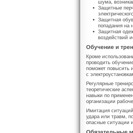
шума, возника
Защитные перч
электрическог
Защитная обув
попадания на 
Защитная одеж
воздействий и
Обучение и тре
Кроме использован
проводить обучение
поможет повысить 
с электроустановка
Регулярные трениро
теоретические аспе
навыки по примене
организации рабоче
Имитация ситуаций
удара или травм, п
опасные ситуации 
Обязательные м