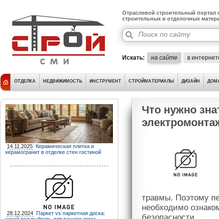
Отраслевой строительный портал о
строительных и отделочных матер
Искать:
на сайте
в интернет
ОТДЕЛКА
НЕДВИЖИМОСТЬ
ИНСТРУМЕНТ
СТРОЙМАТЕРИАЛЫ
ДИЗАЙН
ДОМ
Что нужно зна
электромонта
14.11.2025
Керамическая плитка и
керамогранит в отделке стен гостиной
травмы. Поэтому п
необходимо ознако
28.12.2024
Паркет vs паркетная доска:
безопасности.