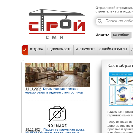
Отраслевой строитель
строительных и отде
Искать:
на сайте
ОТДЕЛКА
НЕДВИЖИМОСТЬ
ИНСТРУМЕНТ
СТРОЙМАТЕРИАЛЫ
Как выбрат
14.11.2025
Керамическая плитка и
керамогранит в отделке стен гостиной
надежных произв
гарантию качест
Вторым важным а
дорогие инструм
простые и дешев
28.12.2024
Паркет vs паркетная доска:
и выберите инст