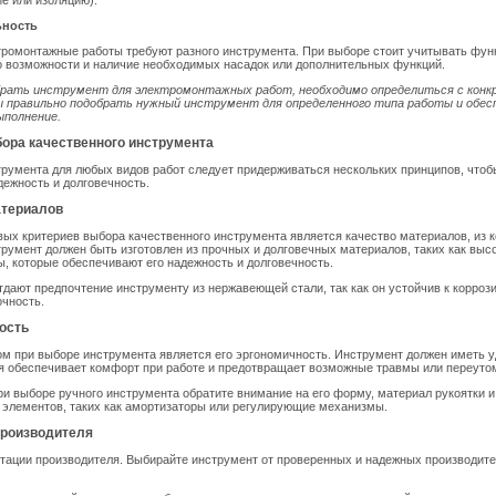
е или изоляцию).
ьность
тромонтажные работы требуют разного инструмента. При выборе стоит учитывать фун
о возможности и наличие необходимых насадок или дополнительных функций.
рать инструмент для электромонтажных работ, необходимо определиться с кон
ы правильно подобрать нужный инструмент для определенного типа работы и обес
ыполнение.
ора качественного инструмента
румента для любых видов работ следует придерживаться нескольких принципов, чтоб
адежность и долговечность.
атериалов
ых критериев выбора качественного инструмента является качество материалов, из 
трумент должен быть изготовлен из прочных и долговечных материалов, таких как выс
ы, которые обеспечивают его надежность и долговечность.
дают предпочтение инструменту из нержавеющей стали, так как он устойчив к коррози
чность.
ость
м при выборе инструмента является его эргономичность. Инструмент должен иметь 
ая обеспечивает комфорт при работе и предотвращает возможные травмы или переуто
и выборе ручного инструмента обратите внимание на его форму, материал рукоятки и
 элементов, таких как амортизаторы или регулирующие механизмы.
производителя
тации производителя. Выбирайте инструмент от проверенных и надежных производит