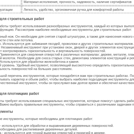
Материал исполнения, прочность, надежность, наличие сертификатов
луатации
Легкость, удобство, эргономичная ручка для комфортной работы
для строительных работ
аботы требуют использования разнообразных инструментов, каждый из которых выпол
функцию. Рассмотрим наиболее необходимые инструменты для строительных работ:
ный нож. Он необходим для снятия старой штукатурки, а также для нанесения нового 
сти стен или потолка.
. Используется для забивания гвоздей, проволоки и других строительных материалов.
 Незаменимый инструмент при установке окон, дверей и других элементов конструкции
т контролировать горизонтальность и вертикальность поверхностей.
Применяется для сверления отверстий в различных материалах: дереве, металле, пла
 молоток. Необходим для сноса старых стен, демонтажа элементов конструкций и ре
Используется для обработки железобетона и камня.
 уровень. Удобный инструмент, позволяющий высокоточно определить горизонтально
ьность поверхностей на больших расстояниях.
шой перечень инструментов, которые понадобятся вам при строительных работах. П
ывать характер и объем работ, чтобы выбрать наиболее подходящие инструменты дл
чественный инструмент, чтобы он прослужил вам долгое время и обеспечил качестве
для плотницких работ
ты требуют использования специальных инструментов, которые помогут сделать рабо
 Важно выбрать правильные инструменты, чтобы справиться с различными задачами п
ументы
е инструменты, которые необходимы для плотницких работ:
- используется для обработки и выравнивания деревянных поверхностей.
еобходима для распиливания деревянных деталей.
 - используется для точной вырезки отверстий и прорезей в дереве.