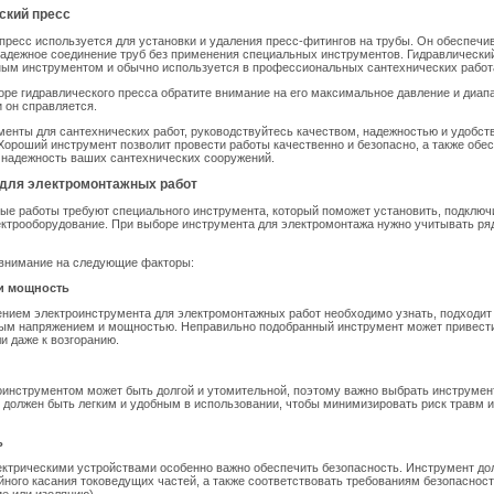
ский пресс
пресс используется для установки и удаления пресс-фитингов на трубы. Он обеспечи
адежное соединение труб без применения специальных инструментов. Гидравлически
ым инструментом и обычно используется в профессиональных сантехнических работ
ре гидравлического пресса обратите внимание на его максимальное давление и диап
и он справляется.
енты для сантехнических работ, руководствуйтесь качеством, надежностью и удобст
Хороший инструмент позволит провести работы качественно и безопасно, а также обе
 надежность ваших сантехнических сооружений.
для электромонтажных работ
е работы требуют специального инструмента, который поможет установить, подключ
ктрооборудование. При выборе инструмента для электромонтажа нужно учитывать ря
 внимание на следующие факторы:
 и мощность
нием электроинструмента для электромонтажных работ необходимо узнать, подходит 
ным напряжением и мощностью. Неправильно подобранный инструмент может привести
и даже к возгоранию.
оинструментом может быть долгой и утомительной, поэтому важно выбрать инструмен
 должен быть легким и удобным в использовании, чтобы минимизировать риск травм и
ь
ектрическими устройствами особенно важно обеспечить безопасность. Инструмент до
йного касания токоведущих частей, а также соответствовать требованиям безопасност