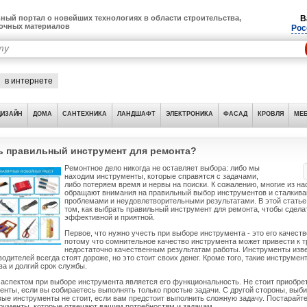
ный портал о новейших технологиях в области строительства,
В
лочных материалов
Рос
в интернете
ДИЗАЙН
ДОМА
САНТЕХНИКА
ЛАНДШАФТ
ЭЛЕКТРОНИКА
ФАСАД
КРОВЛЯ
МЕБ
ь правильный инструмент для ремонта?
Ремонтное дело никогда не оставляет выбора: либо мы
находим инструменты, которые справятся с задачами,
либо потеряем время и нервы на поиски. К сожалению, многие из на
обращают внимания на правильный выбор инструментов и сталкива
проблемами и неудовлетворительными результатами. В этой стать
том, как выбрать правильный инструмент для ремонта, чтобы сдела
эффективной и приятной.
Первое, что нужно учесть при выборе инструмента - это его качеств
потому что сомнительное качество инструмента может привести к 
недостаточно качественным результатам работы. Инструменты изв
одителей всегда стоят дороже, но это стоит своих денег. Кроме того, такие инструме
ва и долгий срок службы.
спектом при выборе инструмента является его функциональность. Не стоит приобре
енты, если вы собираетесь выполнять только простые задачи. С другой стороны, выб
ые инструменты не стоит, если вам предстоит выполнить сложную задачу. Постарайте
рументы, которые отвечают вашим потребностям и задачам.