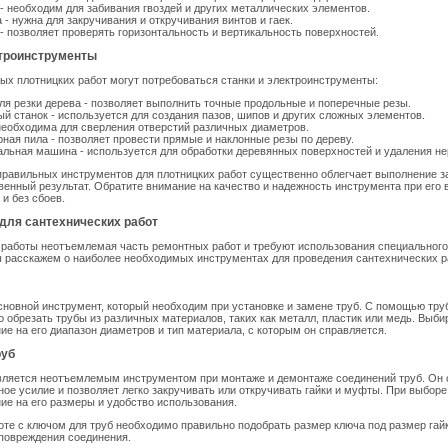
- необходим для забивания гвоздей и других металлических элементов.
 - нужна для закручивания и откручивания винтов и гаек.
- позволяет проверять горизонтальность и вертикальность поверхностей.
ктроинструменты
ых плотницких работ могут потребоваться станки и электроинструменты:
ля резки дерева - позволяет выполнить точные продольные и поперечные резы.
й станок - используется для создания пазов, шипов и других сложных элементов.
необходима для сверления отверстий различных диаметров.
ная пила - позволяет провести прямые и наклонные резы по дереву.
ьная машина - используется для обработки деревянных поверхностей и удаления не
равильных инструментов для плотницких работ существенно облегчает выполнение за
венный результат. Обратите внимание на качество и надежность инструмента при его 
 и без сбоев.
для сантехнических работ
работы неотъемлемая часть ремонтных работ и требуют использования специального
 расскажем о наиболее необходимых инструментах для проведения сантехнических р
основной инструмент, который необходим при установке и замене труб. С помощью тр
но обрезать трубы из различных материалов, таких как металл, пластик или медь. Выби
ие на его диапазон диаметров и тип материала, с которым он справляется.
руб
является неотъемлемым инструментом при монтаже и демонтаже соединений труб. Он
ое усилие и позволяет легко закручивать или откручивать гайки и муфты. При выборе
ие на его размеры и удобство использования.
те с ключом для труб необходимо правильно подобрать размер ключа под размер гай
повреждения соединения.