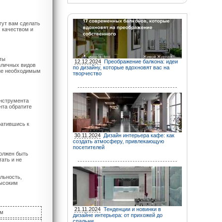
гут вам сделать
 качеством и
ты
12.12.2024
Преображение балкона: идеи
зличных видов
по дизайну, которые вдохновят вас на
вие необходимым
творчество
инструмента
нта обратите
ратившись к
30.11.2024
Дизайн интерьера кафе: как
создать атмосферу, привлекающую
посетителей
должен быть
ать и не
льность,
высоким
21.11.2024
Тенденции и новинки в
ам
дизайне интерьера: от прихожей до
спальни