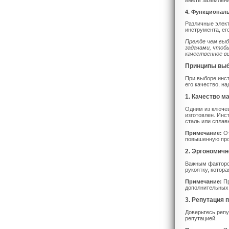
иметь заземлени
4. Функционал
Различные элек
инструмента, ег
Прежде чем выб
задачами, чтоб
качественное в
Принципы выб
При выборе инст
его качество, н
1. Качество м
Одним из ключев
изготовлен. Инс
сталь или сплав
Примечание:
От
повышенную про
2. Эргономичн
Важным факторо
рукоятку, котор
Примечание:
Пр
дополнительных
3. Репутация 
Доверьтесь репу
репутацией.