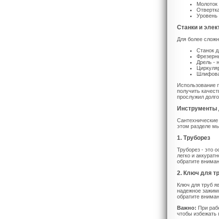
Молоток 
Отвертка
Уровень 
Станки и эле
Для более сложн
Станок д
Фрезерны
Дрель - 
Циркуляр
Шлифовал
Использование п
получить качест
прослужил долго
Инструменты 
Сантехнические 
этом разделе мы
1. Труборез
Труборез - это 
легко и аккурат
обратите вниман
2. Ключ для т
Ключ для труб 
надежное зажимн
обратите вниман
Важно:
При рабо
чтобы избежать 