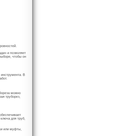
ровностей.
дач и позволяет
выборе, чтобы он
 инструмента. В
абот.
убореза можно
рая труборез,
 обеспечивает
 ключа для труб,
ки или муфты,