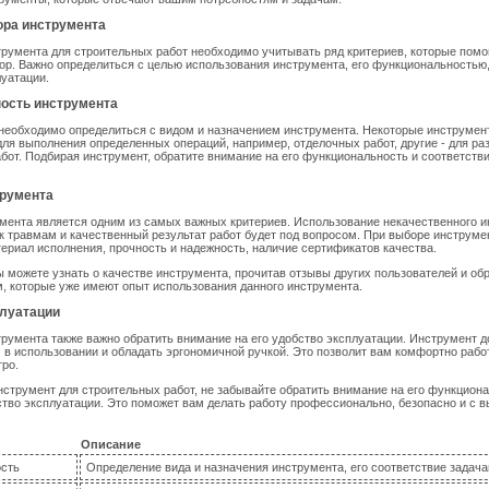
ора инструмента
румента для строительных работ необходимо учитывать ряд критериев, которые помо
р. Важно определиться с целью использования инструмента, его функциональностью,
уатации.
ость инструмента
 необходимо определиться с видом и назначением инструмента. Некоторые инструмен
ля выполнения определенных операций, например, отделочных работ, другие - для ра
бот. Подбирая инструмент, обратите внимание на его функциональность и соответст
трумента
мента является одним из самых важных критериев. Использование некачественного 
к травмам и качественный результат работ будет под вопросом. При выборе инструме
ериал исполнения, прочность и надежность, наличие сертификатов качества.
 можете узнать о качестве инструмента, прочитав отзывы других пользователей и об
 которые уже имеют опыт использования данного инструмента.
плуатации
румента также важно обратить внимание на его удобство эксплуатации. Инструмент 
 в использовании и обладать эргономичной ручкой. Это позволит вам комфортно работ
ро.
нструмент для строительных работ, не забывайте обратить внимание на его функциона
ство эксплуатации. Это поможет вам делать работу профессионально, безопасно и с 
Описание
сть
Определение вида и назначения инструмента, его соответствие задач