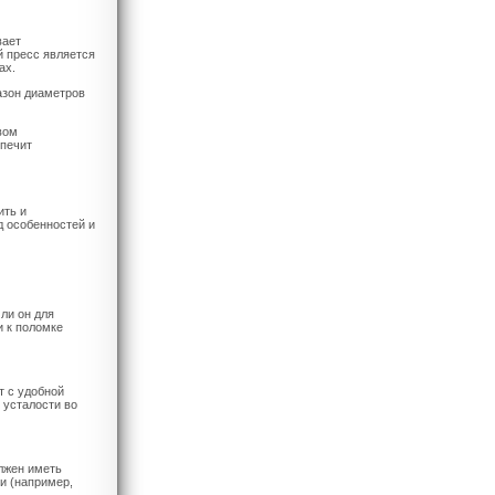
вает
й пресс является
ах.
азон диаметров
вом
спечит
ить и
д особенностей и
ли он для
 к поломке
т с удобной
 усталости во
лжен иметь
и (например,