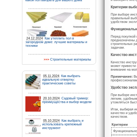
какой пол выбрать для вашего дома
Критерии выб
При выборе инст
правильный выбо
удобством экспл
Функциональн
Перед покупкой
24.12.2024
Как утеплить пол в
предназначены д
загородном доме: лучшие материалы и
строительных ра
техники
задачам.
Качество инс
Строительные материалы
Качество инстру
может привести 
внимание на мат
05.11.2024
Как выбрать
Примечание:
Вы
идеальную отвертку:
профессионалам,
практические советы
Удобство экс
При выборе инст
20.10.2024
Садовый тример:
легким, удобным
преимущества и выбор модели
утомляться быст
Итак, выбирая и
качество и удоб
качеством.
05.10.2024
Как выбрать и
использовать крепежный
Критерии
инструмент
Функционально