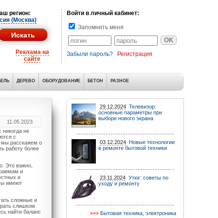
аш регион:
Войти в личный кабинет:
сия (Москва)
Запомнить меня
Реклама на
Забыли пароль?
Регистрация
сайте
ЕЛЬ
ДЕРЕВО
ОБОРУДОВАНИЕ
БЕТОН
РАЗНОЕ
29.12.2024
Телевизор:
основные параметры при
выборе нового экрана
11.05.2023
с никогда не
ются с
03.12.2024
Новые технологии
е мы расскажем о
в ремонте бытовой техники
ть работу более
о. Это важно,
травмам и
естных и
23.11.2024
Утюг: советы по
нты имеют
уходу и ремонту
тать сложные и
ирать слишком
сь найти баланс
Бытовая техника, электроника