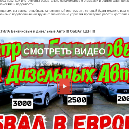
ред покупкой инструмента обязательно ознакомьтесь с отзывами и рейтингами произ
 качестве и надежности.
нципам, вы сможете выбрать качественный инструмент, который будет служить вам до
авильно подобранный инструмент значительно упростит проведение работ и даст вам
ТИЛА Бензиновые и Дизельные Авто !!! ОБВАЛ ЦЕН !!!
СМОТРЕТЬ ВИДЕО