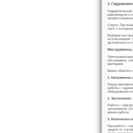
3. Гидравличе
Гидравлический 
равномерное и н
профессиональн
Совет:
При выбо
труб, с которым
Выбирая инструм
использования. 
долговечность и
Инструменты 
Электромонтажны
обслуживать эле
критериев.
Важно обратить
1. Напряжение
Перед приобрете
работы с задан
оборудования ил
2. Эргономика
Работа с электр
эргономикой. Он
время работы.
3. Безопасност
При работе с эл
защиту от случа