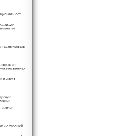
кциональность
кретными
печить ее
ы гарантировать
которых он
ококачественная
и и имеет
удобную
мление.
 наличие
елей с хорошей