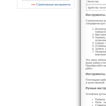
Качество
Строительные инструменты
Удобство эксп
Инструменты 
Строительные р
специфическую 
Штукатур
поверхно
Мастерок
Уровень.
позволяе
Сверло. 
Отбойный
Зубило. 
Лазерный
вертикал
Это лишь неболь
выше важно учит
Приобретайте ка
работ.
Инструменты 
Плотницкие рабо
и качественной.
Ручные инстр
Основные ручны
Рубанок 
Пила - н
Стамеска