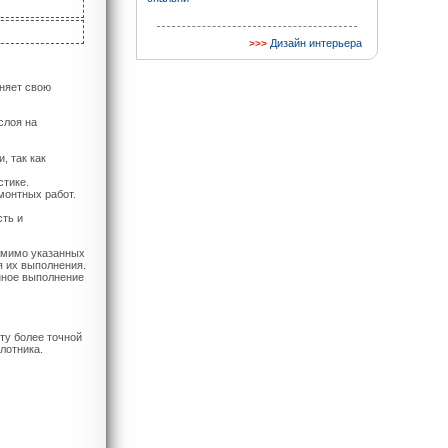
Дизайн интерьера
няет свою
слоя на
, так как
стике.
монтных работ.
сть и
омимо указанных
я их выполнения.
нное выполнение
ту более точной
лотника.