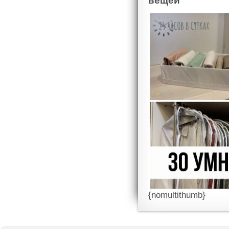
вещей
{nomultithumb}