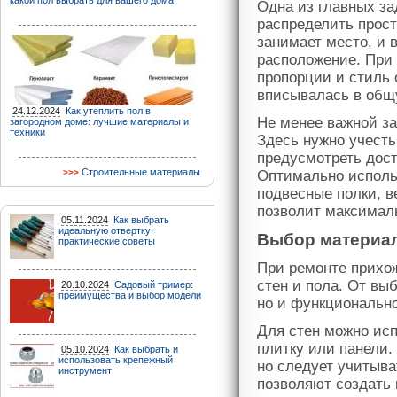
какой пол выбрать для вашего дома
Одна из главных за
распределить прост
занимает место, и 
расположение. При
пропорции и стиль 
вписывалась в общ
24.12.2024
Как утеплить пол в
Не менее важной за
загородном доме: лучшие материалы и
техники
Здесь нужно учесть
предусмотреть дост
Строительные материалы
Оптимально исполь
подвесные полки, в
позволит максималь
05.11.2024
Как выбрать
идеальную отвертку:
Выбор материал
практические советы
При ремонте прихо
стен и пола. От вы
20.10.2024
Садовый тример:
преимущества и выбор модели
но и функциональн
Для стен можно исп
плитку или панели.
05.10.2024
Как выбрать и
использовать крепежный
но следует учитыва
инструмент
позволяют создать 