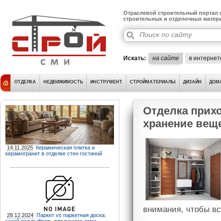
Отраслевой строительный портал о
строительных и отделочных матер
Искать:
на сайте
в интернет
ОТДЕЛКА
НЕДВИЖИМОСТЬ
ИНСТРУМЕНТ
СТРОЙМАТЕРИАЛЫ
ДИЗАЙН
ДОМ
Отделка прихо
хранение вещ
14.11.2025
Керамическая плитка и
керамогранит в отделке стен гостиной
внимания, чтобы вс
28.12.2024
Паркет vs паркетная доска: