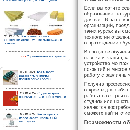
какой пол выбрать для вашего дома
Если вы хотите ос
образование, то ку
для вас. В наше вр
организаций, предл
таких курсах вы см
технологии отделки
24.12.2024
Как утеплить пол в
загородном доме: лучшие материалы и
о прохождении обу
техники
В процессе обучени
Строительные материалы
навыки и знания, к
устройство монтажн
покрытий и многое 
05.11.2024
Как выбрать
работу с различным
идеальную отвертку:
практические советы
Получив профессион
откроете для себя 
20.10.2024
Садовый тример:
работать в строите
преимущества и выбор модели
студиях или начать
являются востребо
сможете найти клие
05.10.2024
Как выбрать и
использовать крепежный
Возможности об
инструмент