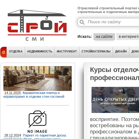
Отраслевой строительный портал о
строительных и отделочных матер
Искать:
на сайте
в интернет
ОТДЕЛКА
НЕДВИЖИМОСТЬ
ИНСТРУМЕНТ
СТРОЙМАТЕРИАЛЫ
ДИЗАЙН
ДОМ
Курсы отделоч
профессионал
14.11.2025
Керамическая плитка и
керамогранит в отделке стен гостиной
восприятие. Поэтом
востребованы на ры
профессионалом в 
28.12.2024
Паркет vs паркетная доска:
специализированны