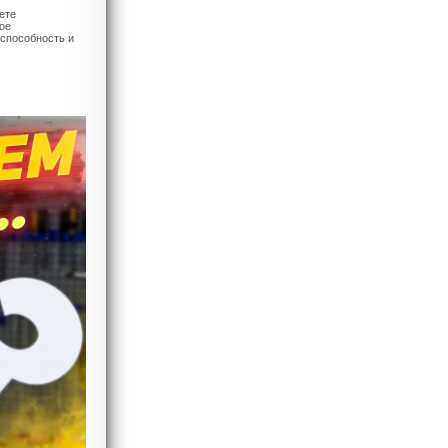
ете
ое
оспособность и