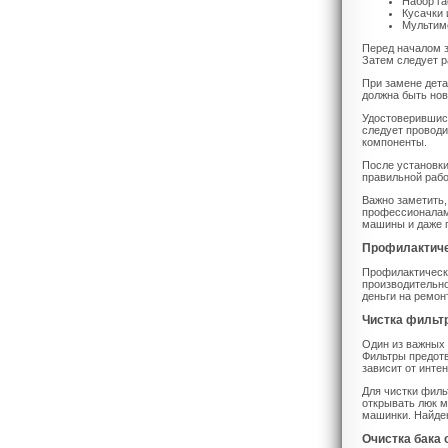
Набор га
Кусачки 
Мультиме
Перед началом з
Затем следует р
При замене дета
должна быть но
Удостоверившись
следует проводи
компоненты.
После установки
правильной рабо
Важно заметить,
профессионалам
машины и даже 
Профилактиче
Профилактическ
производительно
деньги на ремон
Чистка фильт
Один из важных 
Фильтры предотв
зависит от инте
Для чистки филь
открывать люк м
машинки. Найден
Очистка бака 