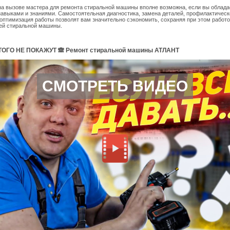
на вызове мастера для ремонта стиральной машины вполне возможна, если вы облада
авыками и знаниями. Самостоятельная диагностика, замена деталей, профилактическ
оптимизация работы позволят вам значительно сэкономить, сохраняя при этом работ
ей стиральной машины.
ОГО НЕ ПОКАЖУТ 🙈 Ремонт стиральной машины АТЛАНТ
СМОТРЕТЬ ВИДЕО