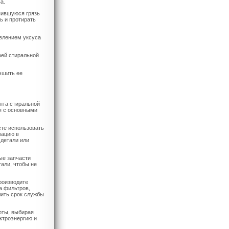
а.
опившуюся грязь
ь и протирать
авлением уксуса
оей стиральной
чшить ее
нта стиральной
я с основными
ете использовать
мацию в
 детали или
ые запчасти
али, чтобы не
роизводите
а фильтров,
лить срок службы
оты, выбирая
ктроэнергию и