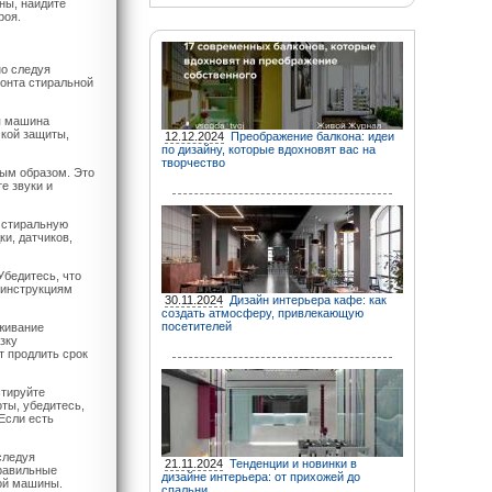
ны, найдите
роя.
о следуя
онта стиральной
ая машина
ской защиты,
12.12.2024
Преображение балкона: идеи
по дизайну, которые вдохновят вас на
творчество
ным образом. Это
е звуки и
 стиральную
и, датчиков,
Убедитесь, что
 инструкциям
30.11.2024
Дизайн интерьера кафе: как
создать атмосферу, привлекающую
посетителей
живание
зку
 продлить срок
стируйте
ты, убедитесь,
Если есть
следуя
21.11.2024
Тенденции и новинки в
правильные
дизайне интерьера: от прихожей до
ной машины.
спальни