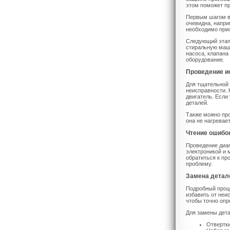
этом поможет пр
Первым шагом в
очевидна, напри
необходимо прис
Следующий этап 
стиральную маши
насоса, клапана
оборудование.
Проведение и
Для тщательной
неисправности. 
двигатель. Если
деталей.
Также можно про
она не нагревае
Чтение ошибо
Проведение диаг
электроникой и 
обратиться к пр
проблему.
Замена детал
Подробный проце
избавить от неи
чтобы точно опр
Для замены дет
Отвертки