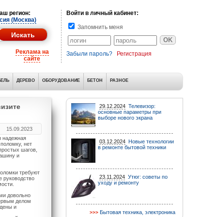
аш регион:
Войти в личный кабинет:
сия (Москва)
Запомнить меня
Реклама на
Забыли пароль?
Регистрация
сайте
ЕЛЬ
ДЕРЕВО
ОБОРУДОВАНИЕ
БЕТОН
РАЗНОЕ
визите
29.12.2024
Телевизор:
основные параметры при
выборе нового экрана
15.09.2023
я надежная
03.12.2024
Новые технологии
поломку, нет
в ремонте бытовой техники
простых шагов,
ашину и
поломки требуют
23.11.2024
Утюг: советы по
е руководство
уходу и ремонту
мости.
ыми довольно
первым делом
ждены и
Бытовая техника, электроника