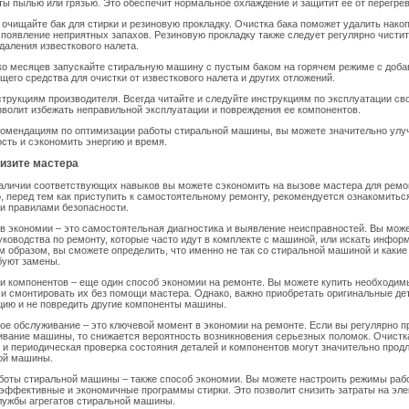
ы пылью или грязью. Это обеспечит нормальное охлаждение и защитит ее от перегрев
 очищайте бак для стирки и резиновую прокладку. Очистка бака поможет удалить нак
 появление неприятных запахов. Резиновую прокладку также следует регулярно чистит
даления известкового налета.
ько месяцев запускайте стиральную машину с пустым баком на горячем режиме с доб
щего средства для очистки от известкового налета и других отложений.
струкциям производителя. Всегда читайте и следуйте инструкциям по эксплуатации св
волит избежать неправильной эксплуатации и повреждения ее компонентов.
комендациям по оптимизации работы стиральной машины, вы можете значительно улу
сть и сэкономить энергию и время.
изите мастера
аличии соответствующих навыков вы можете сэкономить на вызове мастера для ремо
 перед тем как приступить к самостоятельному ремонту, рекомендуется ознакомитьс
и правилами безопасности.
в экономии – это самостоятельная диагностика и выявление неисправностей. Вы мож
уководства по ремонту, которые часто идут в комплекте с машиной, или искать инфор
м образом, вы сможете определить, что именно не так со стиральной машиной и какие
буют замены.
и компонентов – еще один способ экономии на ремонте. Вы можете купить необходим
и смонтировать их без помощи мастера. Однако, важно приобретать оригинальные дет
цию и не повредить другие компоненты машины.
е обслуживание – это ключевой момент в экономии на ремонте. Если вы регулярно п
ивание машины, то снижается вероятность возникновения серьезных поломок. Очистк
 и периодическая проверка состояния деталей и компонентов могут значительно прод
ой машины.
боты стиральной машины – также способ экономии. Вы можете настроить режимы раб
эффективные и экономичные программы стирки. Это позволит снизить затраты на эле
лужбы агрегатов стиральной машины.