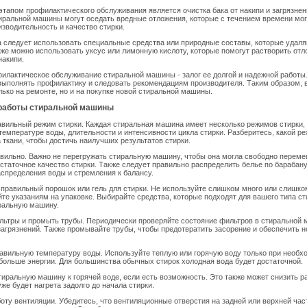
тапом профилактического обслуживания является очистка бака от накипи и загрязнен
тиральной машины могут оседать вредные отложения, которые с течением времени мог
изводительность и качество стирки.
а следует использовать специальные средства или природные составы, которые удаля
кже можно использовать уксус или лимонную кислоту, которые помогут растворить отл
накипи.
илактическое обслуживание стиральной машины - залог ее долгой и надежной работы
выполнять профилактику и следовать рекомендациям производителя. Таким образом, 
лько на ремонте, но и на покупке новой стиральной машины.
работы стиральной машины
авильный режим стирки. Каждая стиральная машина имеет несколько режимов стирки,
температуре воды, длительности и интенсивности цикла стирки. Разберитесь, какой р
а ткани, чтобы достичь наилучших результатов стирки.
авильно. Важно не перегружать стиральную машину, чтобы она могла свободно перем
статочное качество стирки. Также следует правильно распределить белье по барабану
спределения воды и стремления к балансу.
 правильный порошок или гель для стирки. Не используйте слишком много или слишк
йте указаниям на упаковке. Выбирайте средства, которые подходят для вашего типа ст
ральную машину.
льтры и промыть трубы. Периодически проверяйте состояние фильтров в стиральной 
загрязнений. Также промывайте трубы, чтобы предотвратить засорение и обеспечить 
равильную температуру воды. Используйте теплую или горячую воду только при необхо
больше энергии. Для большинства обычных стирок холодная вода будет достаточной.
тиральную машину к горячей воде, если есть возможность. Это также может снизить р
же будет нагрета задолго до начала стирки.
боту вентиляции. Убедитесь, что вентиляционные отверстия на задней или верхней час