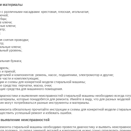
и материалы
 с различными насадками: крестовая, плоская, игольчатая;
лючей;
убцы;
е ключи;
ные ключи;
етр;
;
я снятия проводки;
тр;
альные ключи;
льный уровень;
льная бумага;
дрель;
 и припой;
еталей и компонентов: ремень, насос, подшипники, электромотор и другие;
е части и комплектующие;
ии и схемы для конкретной модели стиральной машины;
 средства: перчатки, маска, очки;
ие средства для машинного помещения.
диагностики и выявления неисправностей стиральной машины необходимо всегда гот
атериалы, которые понадобятся для ремонта. Имейте в виду, что для разных моделей 
ин могут потребоваться разные инструменты и материалы.
емонта обязательно прочитайте инструкции и схемы для конкретной модели стираль
уществить успешный ремонт и избежать ошибок.
и выявление неисправностей
емонта стиральной машины необходимо провести диагностику и выявить неисправнос
а поломка, то перед заменой деталей и компонентов нужно точно определить причин