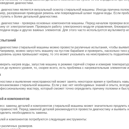
оведение диагностики.
 диагностике является визуальный осмотр стиральной машины. Иногда причина поло
мер, разорванная приводная ремень или поврежденный шланг подачи воды. Если проб
тупить к более детальной диагностике.
диагностики - проверка основных компонентов машины. Перед началом проверки все
ну от электропитания. Проверьте работу электронного модуля управления, блокирато
 подачи воды и других важных элементов. Для этого часто используется мультиметр и
спытаний
 диагностики стиральной машины можно провести различные испытания, чтобы выяви
Например, можно запустить машину на пустом барабане и проверить, насколько тихо 
 уровень шума превышает норму, то это может указывать на неисправность подшипник
верить нагрев воды, запустив машину в режиме горячей стирки и измерив температур
тся до нужного уровня, то, скорее всего, есть проблема с нагревательным элементом 
к
ностики и выявление неисправностей может занять некоторое время и требовать нав
механизмами стиральной машины. Если у вас нет необходимых знаний и опыта, всегд
офессиональному мастеру, который сможет точно определить причину поломки и быст
ей и компонентов
сс замены деталей и компонентов стиральной машины может значительно продлить е
справностей. Перед заменой деталей рекомендуется провести диагностику и выявить 
еделить необходимость замены.
алей и компонентов потребуются следующие инструменты:
 различных размеров.