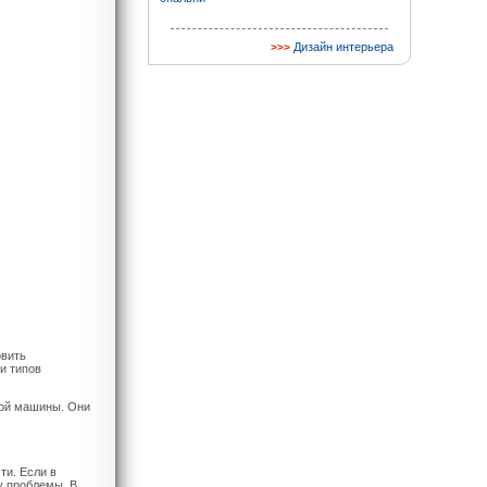
Дизайн интерьера
овить
и типов
ной машины. Они
ти. Если в
у проблемы. В