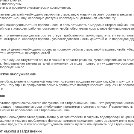
ечных ключей.
и плоскогубцы.
тр для проверки электрических компонентов.
амены деталей необходимо отключить стиральную машину от электросети и закрыть 
азобрать машину, освободив доступ к необходимой детали или компоненту.
лей важно учитывать их правильность и совместимость с моделью стиральной машин
вой или в хорошем рабочем состоянии, чтобы обеспечить нормальное функционирова
, что заменяемая деталь соответствует требованиям, можно приступать к ее установ
ть осторожно, соблюдая правильную последовательность действий и не повреждая др
 новой детали необходимо провести проверку работы стиральной машины, чтобы убед
те и отсутствии неисправностей.
 что в случае отсутствия опыта и знаний в области ремонта, лучше обратиться за пом
. Неправильная замена деталей и компонентов может привести к ухудшению состоян
повреждению ее.
ское обслуживание
ое обслуживание стиральной машины позволяет продлить ее срок службы и улучшить
сть. Регулярные профилактические мероприятия помогут избежать серьезных поломо
те.
ров
этапов профилактического обслуживания стиральной машины - это регулярная чистка
ращают попадание мусора и небольших предметов в систему стирки. Периодичность 
нсивности использования стиральной машины.
тров необходимо отсоединить машину от электросети и закрыть водопроводные краны
ашинки и удалить проблемные фильтры, которые находятся прямо за люком или в ниж
ные предметы и мусор следует удалить мягкой щеткой или промыть под струей воды.
от накипи и загрязнений