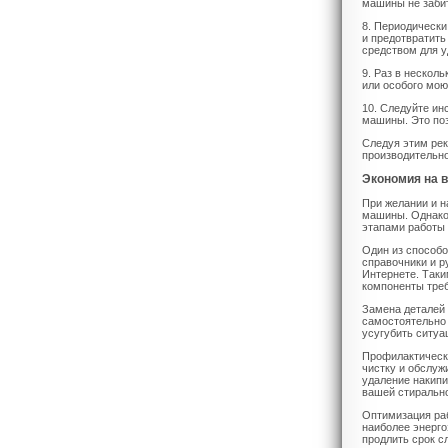
машины не забит
8. Периодически
и предотвратить
средством для у
9. Раз в нескол
или особого мою
10. Следуйте ин
машины. Это поз
Следуя этим ре
производительно
Экономия на в
При желании и н
машины. Однако,
этапами работы 
Один из способо
справочники и р
Интернете. Таки
компоненты тре
Замена деталей 
самостоятельно 
усугубить ситуа
Профилактическо
чистку и обслуж
удаление накипи
вашей стиральн
Оптимизация ра
наиболее энерго
продлить срок с