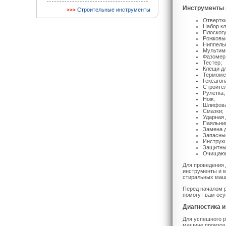
Инструменты 
Строительные инструменты
Отвертки
Набор к
Плоског
Рожковы
Ниппель
Мультим
Фазомер
Тестер;
Клещи дл
Термоме
Гексагон
Строите
Рулетка;
Нож;
Шлифова
Смазки;
Ударная 
Паяльник
Замена д
Запасны
Инструкц
Защитные
Очищающ
Для проведения 
инструменты и м
стиральных маш
Перед началом р
помогут вам ос
Диагностика 
Для успешного р
машине произошл