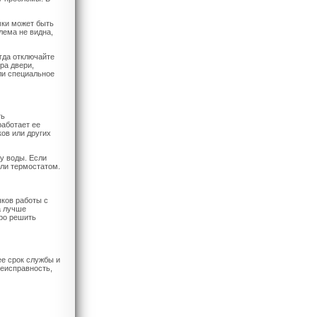
мки может быть
лема не видна,
гда отключайте
ра двери,
ли специальное
ть
работает ее
ов или других
у воды. Если
или термостатом.
ыков работы с
а лучше
ро решить
е срок службы и
неисправность,