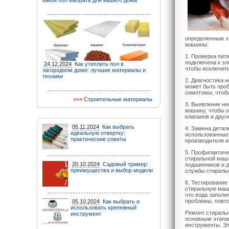
какой пол выбрать для вашего дома
определенным эт
машины:
1. Проверка пит
подключена к эл
24.12.2024
Как утеплить пол в
чтобы исключит
загородном доме: лучшие материалы и
техники
2. Диагностика 
может быть проб
симптомы, чтобы
Строительные материалы
3. Выявление не
машину, чтобы о
клапанов и друг
05.11.2024
Как выбрать
4. Замена детал
идеальную отвертку:
использованные 
практические советы
производителя и
5. Профилактич
стиральной маши
20.10.2024
Садовый тример:
подшипников и 
преимущества и выбор модели
службы стираль
6. Тестирование
стиральную маши
что вода заполн
проблемы, повт
05.10.2024
Как выбрать и
использовать крепежный
Ремонт стираль
инструмент
основным этапам
инструменты. Эт