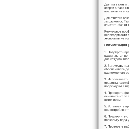
Другим важным э
стирки в баке с
повлиять на про
Для очистки бак
загрязнения. Та
очистить бак от 
Регулярное проф
необходимости 
экономить не то
Оптимизация 
1. Подобрать пр
различаются по 
для каждого тип
2. Загружать пр
обеспечивать до
равномерного ра
3. Использовать
средства, следу
повреждают сти
4. Проверить фи
очищайте их от 
поток воды.
5. Установите п
они потребляют 
6. Подключите с
поскольку вода у
7. Проверьте ра