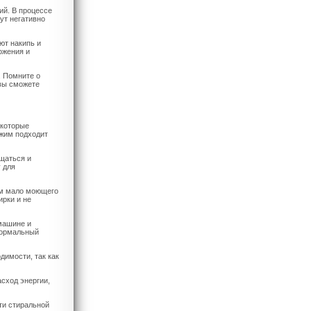
ий. В процессе
ут негативно
ют накипь и
ожения и
. Помните о
вы сможете
 которые
ежим подходит
ещаться и
 для
ом мало моющего
ирки и не
машине и
нормальный
димости, так как
асход энергии,
ти стиральной