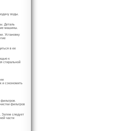
подачу воды.
ы. Деталь
ние машины.
ке. Установку
угие
иться в ее
ощью к
ия стиральной
 ее
к и сэкономить
 фильтров.
чистки фильтров
. Затем следует
ней части