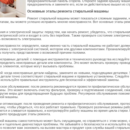
предохранительная панель сгорела. Откройте заднюю крышку маши
предохранитель и замените его, если он действительно вышел из ст
Основные этапы ремонта стиральной машины
Ремонт стиральной машины может показаться сложным заданием, н
апам, вы можете успешно исправить многие неисправности. Вот основные этапы рем
ания и электрической защиты: перед тем, как начать ремонт, убедитесь, что стиральн
ектрической сети и входит в сеть без перебоев. Также проверьте состояние электриче
ь возможность электрошока.
неисправности: определите, какая именно часть стиральной машины не работает долж
лема с электрической системой, мотором или другими компонентами. Проанализируйт
 получить представление о возможной причине поломки.
исправных деталей: с помощью инструментов и технического руководства исследуйте
пределить неисправные детали или компоненты. Это может включать проверку проводк
их элементов, которые могут вызывать проблемы.
ей: когда неисправные детали найдены, замените их новыми, подходящими деталями. 
детали точно соответствуют стиральной машине и правильно установлены. Следуйте
 используйте правильные инструменты для безопасной и эффективной замены.
еское обслуживание: после ремонта рекомендуется провести профилактическое обслу
ны. Это может включать очистку фильтров, проверку и подтягивание соединений, сма
другие меры для предотвращения будущих проблем. Регулярное обслуживание поможет
ной машины.
 и оптимизация: после проведения ремонта и профилактического обслуживания, проте
ну, чтобы убедиться, что все работает правильно. Проверьте различные режимы рабо
яется и сливается правильно, и контролируйте работу машины во время цикла стирки. 
орите предыдущие этапы ремонта.
ной машины самостоятельно может быть смущающим, но справляться с этим можно, 
 и тщательно диагностируя проблемы. Не забывайте о безопасности и используйте 
о позволит вам экономить на вызове мастера и продлит срок службы вашей стираль