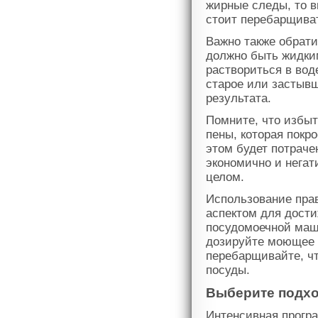
жирные следы, то в
стоит перебарщива
Важно также обрат
должно быть жидки
раствориться в вод
старое или застывш
результата.
Помните, что избы
пены, которая покр
этом будет потраче
экономично и негат
целом.
Использование пра
аспектом для дост
посудомоечной маш
дозируйте моющее с
перебарщивайте, ч
посуды.
Выберите подх
Интенсивная прогр