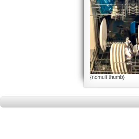
{nomultithumb}