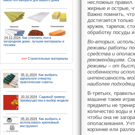
какой пол выбрать для вашего дома
несложных правил. 
жирные и острые, 
Важно помнить, чт
достигается только
кружек, тарелок, с
обработку посуды и
24.12.2024
Как утеплить пол в
Во-вторых, исполь
загородном доме: лучшие материалы и
техники
режимы работы по
средства и ополас
Строительные материалы
рекомендациям. С
режимы – от быстр
особенности испол
05.11.2024
Как выбрать
интенсивность мо
идеальную отвертку:
практические советы
наиболее подходящ
В-третьих, правиль
20.10.2024
Садовый тример:
машине также играе
преимущества и выбор модели
предметы не трени
количество воды и 
чтобы она не загор
05.10.2024
Как выбрать и
использовать крепежный
ополаскивания. Учт
инструмент
корзинке или разло