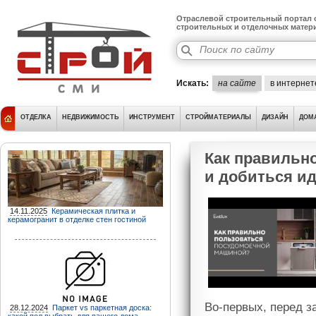
Отраслевой строительный портал о
строительных и отделочных матер
Искать:
на сайте
в интернет
ОТДЕЛКА
НЕДВИЖИМОСТЬ
ИНСТРУМЕНТ
СТРОЙМАТЕРИАЛЫ
ДИЗАЙН
ДОМ
Как правильн
и добиться ид
14.11.2025
Керамическая плитка и
керамогранит в отделке стен гостиной
Во-первых, перед з
28.12.2024
Паркет vs паркетная доска: