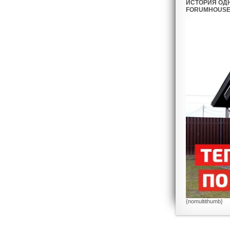
ИСТОРИЯ ОД
FORUMHOUS
{nomultithumb}