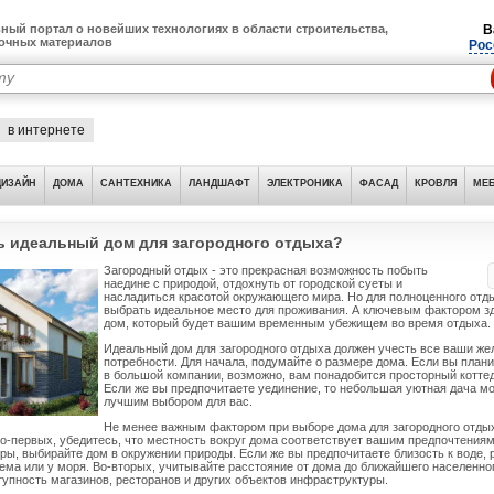
ный портал о новейших технологиях в области строительства,
В
лочных материалов
Рос
в интернете
ДИЗАЙН
ДОМА
САНТЕХНИКА
ЛАНДШАФТ
ЭЛЕКТРОНИКА
ФАСАД
КРОВЛЯ
МЕБ
ь идеальный дом для загородного отдыха?
Загородный отдых - это прекрасная возможность побыть
наедине с природой, отдохнуть от городской суеты и
насладиться красотой окружающего мира. Но для полноценного отд
выбрать идеальное место для проживания. А ключевым фактором з
дом, который будет вашим временным убежищем во время отдыха.
Идеальный дом для загородного отдыха должен учесть все ваши же
потребности. Для начала, подумайте о размере дома. Если вы план
в большой компании, возможно, вам понадобится просторный коттед
Если же вы предпочитаете уединение, то небольшая уютная дача м
лучшим выбором для вас.
Не менее важным фактором при выборе дома для загородного отдых
о-первых, убедитесь, что местность вокруг дома соответствует вашим предпочтениям
оры, выбирайте дом в окружении природы. Если же вы предпочитаете близость к воде,
ема или у моря. Во-вторых, учитывайте расстояние от дома до ближайшего населенног
тупность магазинов, ресторанов и других объектов инфраструктуры.