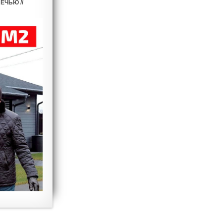
ЧЬЮ //