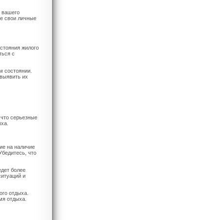
 вашего
те свои личные
остояния жилого
ться с
м состоянии.
 выявить их
 что серьезные
ыха.
ие на наличие
Убедитесь, что
едет более
ситуаций и
ого отдыха.
мя отдыха.