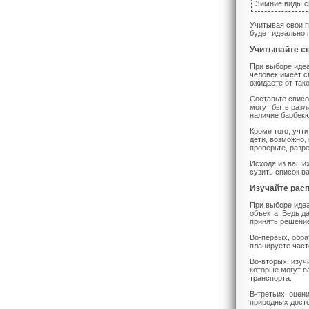
Зимние виды с
Учитывая свои п
будет идеально 
Учитывайте с
При выборе идеа
человек имеет с
ожидаете от так
Составьте списо
могут быть разл
наличие барбекю
Кроме того, учт
дети, возможно,
проверьте, разр
Исходя из ваших
сузить список в
Изучайте рас
При выборе идеа
объекта. Ведь д
принять решение
Во-первых, обра
планируете част
Во-вторых, изуч
которые могут в
транспорта.
В-третьих, оцен
природных досто