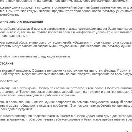
меть свои особенности, например, повышенную влажность или наличие насекомых.
ложения дома поможет вам сделать осознанный выбор и выбрать идеальное место для
ыха. Помните, что каждый человек предпочитает свои особенности, поэтому учитывай
потребности.
ояние жилого помещения
 вы выбрали желаемый дом для загородного отдыха, следующим шагом будет оценка с
очень важно, так как вы хотите провести время в комфортных условиях и не сталкива
 неисправностями.
или арендой обязательно осмотрите дом, чтобы убедиться, что он находится в хороше
ефекты могут оказаться затратными и трудоемкими для исправления, поэтому лучше
ра обратите внимание на следующие моменты:
стояние
 внешний вид дома. Обратите внимание на состояние крыши, стен, фасада. Помните,
ней отделкой могут значительно повлиять на ваш бюджет и настроение во время отд
 состояние
омещения внутри дома. Проверьте состояние потолков, стен, полов. Обратите вниман
, влажности. Также проверьте состояние дверей, окон, сантехники и электропроводки. 
лого помещения находятся в рабочем состоянии.
ены в своих знаниях и опыте, лучше попросите на помощь специалиста, который пров
отр и сможет обнаружить скрытые проблемы. Это поможет вам избежать неприятных 
 расходов в будущем.
я жилого помещения является важным шагом в выборе идеального дома для загородн
ьны и критичны, чтобы обеспечить себе комфортное и безопасное пребывание во вре