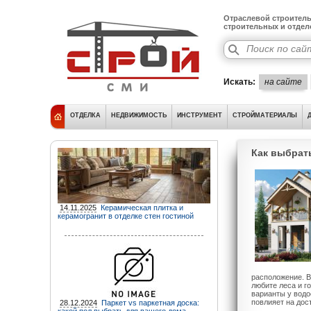
Отраслевой строитель
строительных и отде
Искать:
на сайте
ОТДЕЛКА
НЕДВИЖИМОСТЬ
ИНСТРУМЕНТ
СТРОЙМАТЕРИАЛЫ
Как выбрат
14.11.2025
Керамическая плитка и
керамогранит в отделке стен гостиной
расположение. В
любите леса и г
варианты у водо
повлияет на дос
28.12.2024
Паркет vs паркетная доска: