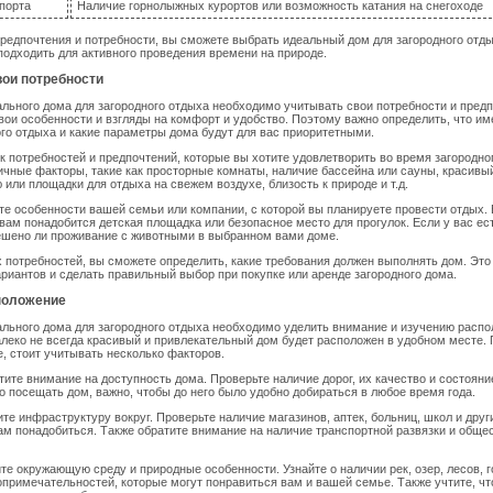
порта
Наличие горнолыжных курортов или возможность катания на снегоходе
редпочтения и потребности, вы сможете выбрать идеальный дом для загородного отды
подходить для активного проведения времени на природе.
вои потребности
льного дома для загородного отдыха необходимо учитывать свои потребности и пред
вои особенности и взгляды на комфорт и удобство. Поэтому важно определить, что и
ого отдыха и какие параметры дома будут для вас приоритетными.
к потребностей и предпочтений, которые вы хотите удовлетворить во время загородно
ичные факторы, такие как просторные комнаты, наличие бассейна или сауны, красивый
 или площадки для отдыха на свежем воздухе, близость к природе и т.д.
ите особенности вашей семьи или компании, с которой вы планируете провести отдых. 
 вам понадобится детская площадка или безопасное место для прогулок. Если у вас ес
ешено ли проживание с животными в выбранном вами доме.
 потребностей, вы сможете определить, какие требования должен выполнять дом. Эт
ариантов и сделать правильный выбор при покупке или аренде загородного дома.
положение
льного дома для загородного отдыха необходимо уделить внимание и изучению расп
алеко не всегда красивый и привлекательный дом будет расположен в удобном месте. 
, стоит учитывать несколько факторов.
тите внимание на доступность дома. Проверьте наличие дорог, их качество и состояни
о посещать дом, важно, чтобы до него было удобно добираться в любое время года.
ите инфраструктуру вокруг. Проверьте наличие магазинов, аптек, больниц, школ и друг
ам понадобиться. Также обратите внимание на наличие транспортной развязки и обще
ите окружающую среду и природные особенности. Узнайте о наличии рек, озер, лесов, г
примечательностей, которые могут понравиться вам и вашей семье. Также учтите, что