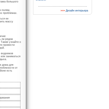
 гама большого
и полям,
Дизайн интерьера
ых проблемах.
ться ее
чить массу
личие
ь ли рядом
 Также узнайте о
те провести
дой.
е водоемов
х или заниматься
дыха.
е дома для
поблизости от
айоне есть
дования