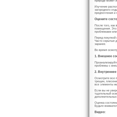
природе может и
Изучение распо
загородного отд
предпочтения и 
Оцените сост
После того, как
помещения. Это 
проблемами или
Перед покупкой 
Часто скрытые д
заранее.
Во время осмот
1. Внешнее со
Проанализируйте
проблемы с внеш
2. Внутреннее
Осмотрите все п
трещин, плесени
все элементы жи
Если вы не увер
тщательный осм
дополнительных
Оценка состояни
Будьте внимател
Видео: