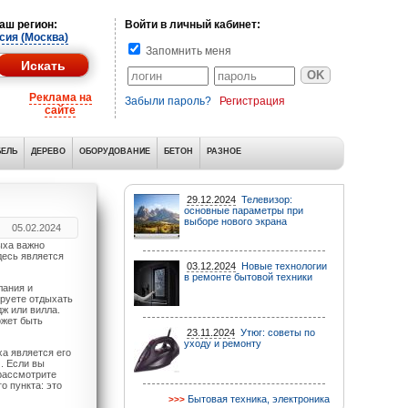
аш регион:
Войти в личный кабинет:
сия (Москва)
Запомнить меня
Реклама на
Забыли пароль?
Регистрация
сайте
ЕЛЬ
ДЕРЕВО
ОБОРУДОВАНИЕ
БЕТОН
РАЗНОЕ
29.12.2024
Телевизор:
основные параметры при
выборе нового экрана
05.02.2024
ыха важно
десь является
03.12.2024
Новые технологии
в ремонте бытовой техники
лания и
ируете отдыхать
ж или вилла.
ожет быть
23.11.2024
Утюг: советы по
уходу и ремонту
а является его
. Если вы
 рассмотрите
о пункта: это
Бытовая техника, электроника