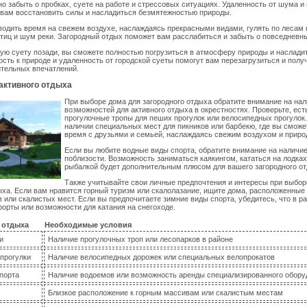
о забыть о пробках, суете на работе и стрессовых ситуациях. Удаленность от шума и
 вам восстановить силы и насладиться безмятежностью природы.
одить время на свежем воздухе, наслаждаясь прекрасными видами, гулять по лесам 
тиц и шум реки. Загородный отдых поможет вам расслабиться и забыть о повседневн
ую суету позади, вы сможете полностью погрузиться в атмосферу природы и наслади
ость к природе и удаленность от городской суеты помогут вам перезагрузиться и полу
ительных впечатлений.
активного отдыха
При выборе дома для загородного отдыха обратите внимание на на
возможностей для активного отдыха в окрестностях. Проверьте, ест
прогулочные тропы для пеших прогулок или велосипедных прогулок.
наличии специальных мест для пикников или барбекю, где вы сможе
время с друзьями и семьей, наслаждаясь свежим воздухом и приро
Если вы любите водные виды спорта, обратите внимание на наличи
поблизости. Возможность заниматься каякингом, кататься на лодка
рыбалкой будет дополнительным плюсом для вашего загородного от
Также учитывайте свои личные предпочтения и интересы при выбор
ыха. Если вам нравится горный туризм или скалолазание, ищите дома, расположенные 
 или скалистых мест. Если вы предпочитаете зимние виды спорта, убедитесь, что в р
орты или возможности для катания на снегоходе.
 отдыха
Необходимые условия
и
Наличие прогулочных троп или лесопарков в районе
прогулки
Наличие велосипедных дорожек или специальных велопрокатов
порта
Наличие водоемов или возможность аренды специализированного обору
Близкое расположение к горным массивам или скалистым местам