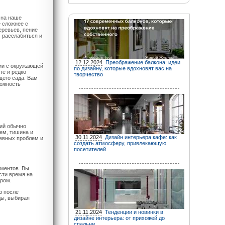
 на наше
 сложнее с
еревьев, пение
м расслабиться и
12.12.2024
Преображение балкона: идеи
ии с окружающей
по дизайну, которые вдохновят вас на
те и редко
творчество
щего сада. Вам
можность
рий обычно
ем, тишина и
30.11.2024
Дизайн интерьера кафе: как
невных проблем и
создать атмосферу, привлекающую
посетителей
ементов. Вы
сти время на
иром.
ю после
ды, выбирая
21.11.2024
Тенденции и новинки в
дизайне интерьера: от прихожей до
спальни