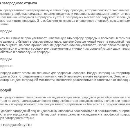
 загородного отдыха
ых предоставляет непередаваемую атмосферу природы, которая положительно влияет
озволить себе наслаждаться свежим воздухом и живописными видами становится все
ы постоянно находимся в городской суете. В загородных местах вас окружает зелень д
листвы и ритм природы. Это избавляет от стресса и наполняет энергией, позволяя ва
шиной.
рироды
омах вы сможете прочувствовать настоящую атмосферу природы и побывать в гармон
о ценно это бывает в современном мире, где все больше людей живут в городской чер
ть ощутить на себе прикосновение деревьев или почувствовать запах свежего цвету
покоиться о шумных соседях или зашумленных улицах - загородный отдых дарит воз
койствие и благополучие природы.
рироды
доровья
рироде имеет огромное значение для здоровья человека. Воздух загородных террито
дом и богат отрицательными ионами, что благотворно влияет на организм. Вместе с т
рактерные для загородной местности, позволяют расслабиться и отвлечься от повсед
иродой
х предоставляет возможность насладиться красотой природы и разнообразием ее эл
ться по лесу, наслаждаться пение птиц, любоваться звездным небом ночью или прове
изость к природе поможет вам почувствовать гармонию и сблизиться с окружающим м
 делают загородный отдых идеальным способом расслабиться и восстановить энерги
оты или городской суеты. Не упускайте возможность насладиться атмосферой приро
ля загородного отдыха.
т городской суеты