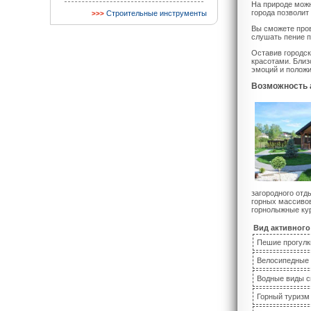
На природе можн
города позволит
Строительные инструменты
Вы сможете пров
слушать пение п
Оставив городск
красотами. Близ
эмоций и полож
Возможность 
загородного отд
горных массивов
горнолыжные кур
Вид активного
Пешие прогулк
Велосипедные 
Водные виды с
Горный туризм