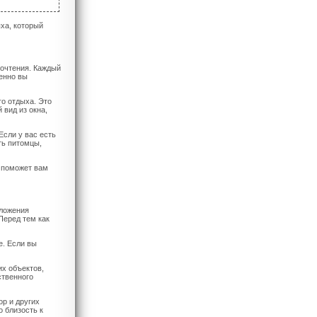
ха, который
почтения. Каждый
менно вы
го отдыха. Это
 вид из окна,
Если у вас есть
ть питомцы,
о поможет вам
оложения
Перед тем как
е. Если вы
их объектов,
ственного
ор и других
 близость к