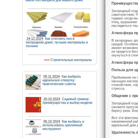
какой пол выбрать для вашего дома
Преимущества
Загородный отд
самочувствие. П
годами, когда м
птиц, шуршание 
насладиться ти
Атмосфера п
24.12.2024
Как утеплить пол в
В загородных д
загородном доме: лучшие материалы и
средой. Особенн
техники
имеют возможнос
не придется бес
окунуться в спо
Строительные материалы
Атмосфера п
Польза для з
05.11.2024
Как выбрать
Пребывание на п
идеальную отвертку:
насыщен кислоро
практические советы
спокойствие, ха
стресса.
Общение с пр
20.10.2024
Садовый тример:
преимущества и выбор модели
Загородный отды
сможете прогуля
берегу реки. Бл
Все эти факторы
05.10.2024
Как выбрать и
напряженной раб
использовать крепежный
идеальный дом д
инструмент
Удаленность о