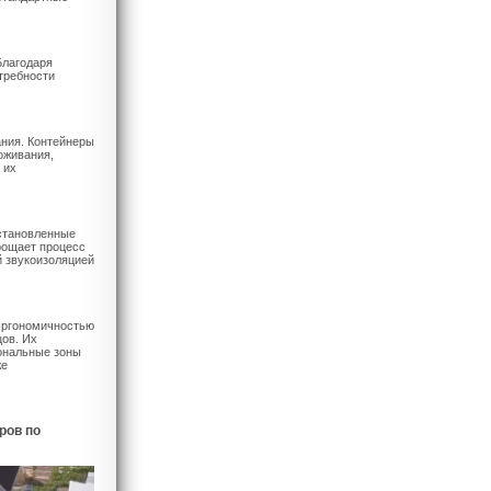
Благодаря
требности
ания. Контейнеры
оживания,
 их
установленные
прощает процесс
й звукоизоляцией
 эргономичностью
ов. Их
ональные зоны
же
ров по