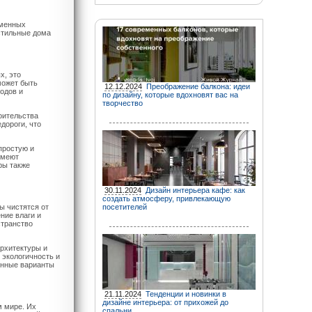
еменных
стильные дома
х, это
может быть
12.12.2024
Преображение балкона: идеи
одов и
по дизайну, которые вдохновят вас на
творчество
оительства
дороги, что
простую и
имеют
ры также
30.11.2024
Дизайн интерьера кафе: как
создать атмосферу, привлекающую
ы чистятся от
посетителей
ние влаги и
странство
рхитектуры и
 экологичность и
енные варианты
21.11.2024
Тенденции и новинки в
дизайне интерьера: от прихожей до
 мире. Их
спальни