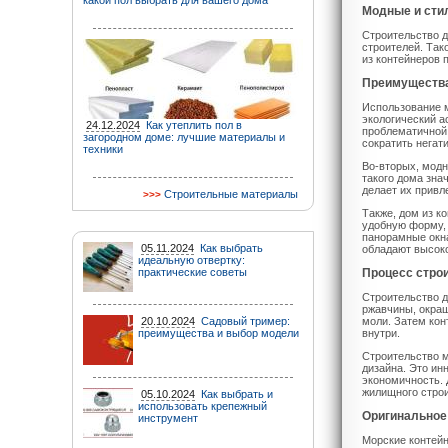
какой пол выбрать для вашего дома
Модные и сти
Строительство д
строителей. Так
из контейнеров
Преимущества
Использование м
экологический а
24.12.2024
Как утеплить пол в
проблематичной.
загородном доме: лучшие материалы и
сократить негат
техники
Во-вторых, модн
такого дома зна
делает их привл
Строительные материалы
Также, дом из к
удобную форму, 
панорамные окна
05.11.2024
Как выбрать
обладают высоко
идеальную отвертку:
практические советы
Процесс строи
Строительство д
ржавчины, окра
20.10.2024
Садовый тример:
моли. Затем ко
преимущества и выбор модели
внутри.
Строительство м
дизайна. Это ин
экономичность. 
жилищного строи
05.10.2024
Как выбрать и
использовать крепежный
Оригинальное
инструмент
Морские контей