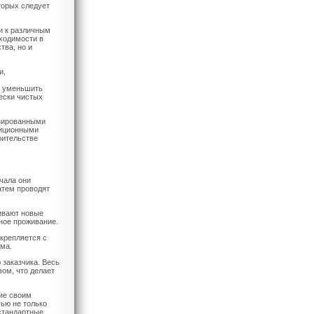
торых следует
и к различным
бходимости в
тва, но и
и,
, уменьшить
ески чистых
изированными
диционными
оительстве
чала они
атем проводят
ливают новые
ное проживание.
крепляется с
ма.
 заказчика. Весь
ом, что делает
ние своим
ью не только
естандартные