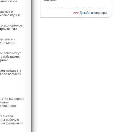
мание своей
артные и
Дизайн интерьера
мелые идеи и
то экологичное
тройки. Это
р, влага и
ительного
ы легко могут
 удобствами.
ортное
яет создавать
я все большей
ьство на основе
тивное
и большого
тельства
ы на рабочую
т на фундамент.