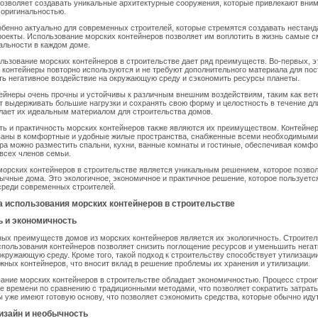
озволяет создавать уникальные архитектурные сооружения, которые привлекают вни
 оригинальностью.
бенно актуально для современных строителей, которые стремятся создавать нестанд
оекты. Использование морских контейнеров позволяет им воплотить в жизнь самые с
альности в каждом доме.
ользование морских контейнеров в строительстве дает ряд преимуществ. Во-первых, э
к контейнеры повторно используются и не требуют дополнительного материала для пос
ть негативное воздействие на окружающую среду и сэкономить ресурсы планеты.
тейнеры очень прочны и устойчивы к различным внешним воздействиям, таким как вете
т выдерживать большие нагрузки и сохранять свою форму и целостность в течение дл
лает их идеальным материалом для строительства домов.
ь и практичность морских контейнеров также являются их преимуществом. Контейнер
ваны в комфортные и удобные жилые пространства, снабженные всеми необходимыми
ра можно разместить спальни, кухни, ванные комнаты и гостиные, обеспечивая комф
всех членов семьи.
орских контейнеров в строительстве является уникальным решением, которое позвол
ычные дома. Это экологичное, экономичное и практичное решение, которое пользуетс
среди современных строителей.
 использования морских контейнеров в строительстве
ь и экономичность
ых преимуществ домов из морских контейнеров является их экологичность. Строител
спользования контейнеров позволяет снизить поглощение ресурсов и уменьшить нега
окружающую среду. Кроме того, такой подход к строительству способствует утилизаци
жных контейнеров, что вносит вклад в решение проблемы их хранения и утилизации.
ание морских контейнеров в строительстве обладает экономичностью. Процесс строи
 времени по сравнению с традиционными методами, что позволяет сократить затрат
ы уже имеют готовую основу, что позволяет сэкономить средства, которые обычно иду
изайн и необычность