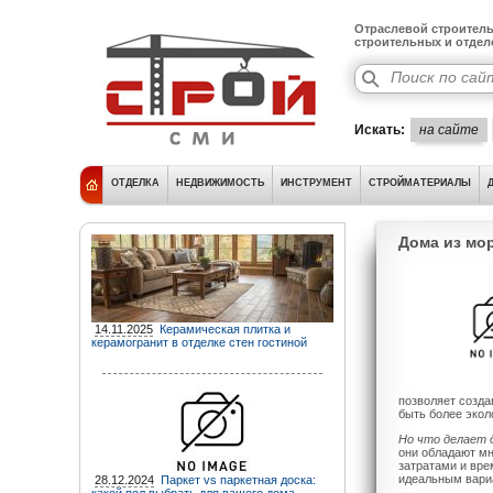
Отраслевой строитель
строительных и отде
Искать:
на сайте
ОТДЕЛКА
НЕДВИЖИМОСТЬ
ИНСТРУМЕНТ
СТРОЙМАТЕРИАЛЫ
Дома из мо
14.11.2025
Керамическая плитка и
керамогранит в отделке стен гостиной
позволяет созда
быть более эко
Но что делает 
они обладают м
затратами и вре
идеальным вариа
28.12.2024
Паркет vs паркетная доска: