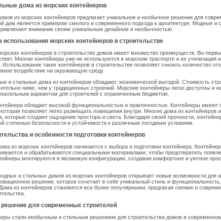
льные дома из морских контейнеров
омов из морских контейнеров предлагает уникальное и необычное решение для совр
ой дом является примером смелого и современного подхода к архитектуре. Модные и 
 привлекают внимание своим уникальным дизайном и необычностью.
 использования морских контейнеров в строительстве
орских контейнеров в строительстве домов имеет множество преимуществ. Во-первы
спект. Многие контейнеры уже не используются в морском траспорте и их утилизация 
 Использование таких контейнеров в строительстве позволяет снизить количество отх
ивное воздействие на окружающую среду.
ые и стильные дома из контейнеров обладают экономической выгодой. Стоимость стр
чительно ниже, чем у традиционных строений. Морские контейнеры легко доступны и не
екательным вариантом для строителей с ограниченным бюджетом.
онтейнера обладает высокой функциональностью и практичностью. Контейнеры имеют 
которая позволяет легко размещать помещения внутри. Многие дома из контейнеров 
, которые создают ощущение простора и света. Благодаря своей прочности, контейне
й степенью безопасности и устойчивости к различным погодным условиям.
тельства и особенности подготовки контейнеров
ома из морских контейнеров начинается с выбора и подготовки контейнера. Контейнер
шиваются и обрабатываются специальными материалами, чтобы предотвратить появле
нтейнеры монтируются в желаемую конфигурацию, создавая комфортное и уютное про
одных и стильных домов из морских контейнеров открывает новые возможности для а
новационное решение, которое сочетает в себе уникальный стиль и функциональность,
Дома из контейнеров становятся все более популярными, предлагая свежие и соврем
тельства.
 решение для современных строителей
неры стали необычным и стильным решением для строительства домов в современном