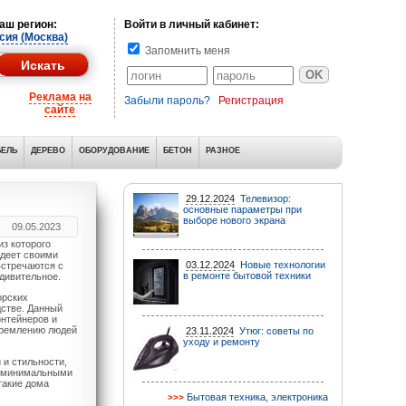
аш регион:
Войти в личный кабинет:
сия (Москва)
Запомнить меня
Реклама на
Забыли пароль?
Регистрация
сайте
ЕЛЬ
ДЕРЕВО
ОБОРУДОВАНИЕ
БЕТОН
РАЗНОЕ
29.12.2024
Телевизор:
основные параметры при
выборе нового экрана
09.05.2023
из которого
адеет своими
03.12.2024
Новые технологии
встречаются с
в ремонте бытовой техники
дивительное.
орских
дстве. Данный
онтейнеров и
тремлению людей
23.11.2024
Утюг: советы по
уходу и ремонту
и стильности,
с минимальными
такие дома
Бытовая техника, электроника