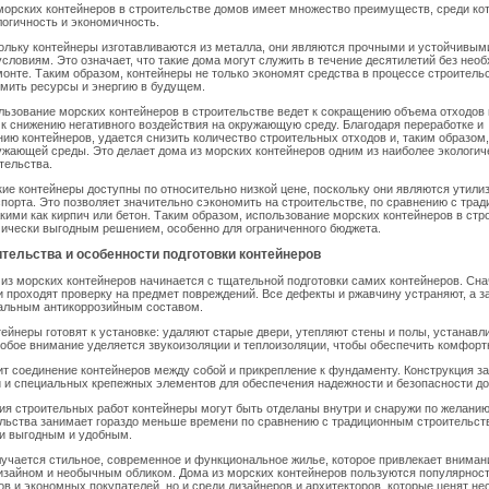
орских контейнеров в строительстве домов имеет множество преимуществ, среди ко
логичность и экономичность.
ольку контейнеры изготавливаются из металла, они являются прочными и устойчивым
словиям. Это означает, что такие дома могут служить в течение десятилетий без нео
онте. Таким образом, контейнеры не только экономят средства в процессе строительс
мить ресурсы и энергию в будущем.
льзование морских контейнеров в строительстве ведет к сокращению объема отходов 
 к снижению негативного воздействия на окружающую среду. Благодаря переработке и
ию контейнеров, удается снизить количество строительных отходов и, таким образом
ужающей среды. Это делает дома из морских контейнеров одним из наиболее экологич
тельства.
кие контейнеры доступны по относительно низкой цене, поскольку они являются утил
порта. Это позволяет значительно сэкономить на строительстве, по сравнению с тра
кими как кирпич или бетон. Таким образом, использование морских контейнеров в стр
ически выгодным решением, особенно для ограниченного бюджета.
тельства и особенности подготовки контейнеров
из морских контейнеров начинается с тщательной подготовки самих контейнеров. Сна
 проходят проверку на предмет повреждений. Все дефекты и ржавчину устраняют, а з
иальным антикоррозийным составом.
тейнеры готовят к установке: удаляют старые двери, утепляют стены и полы, устанав
собое внимание уделяется звукоизоляции и теплоизоляции, чтобы обеспечить комфорт
т соединение контейнеров между собой и прикрепление к фундаменту. Конструкция за
 и специальных крепежных элементов для обеспечения надежности и безопасности до
я строительных работ контейнеры могут быть отделаны внутри и снаружи по желанию
льства занимает гораздо меньше времени по сравнению с традиционным строительств
ки выгодным и удобным.
лучается стильное, современное и функциональное жилье, которое привлекает внима
зайном и необычным обликом. Дома из морских контейнеров пользуются популярност
ов и экономных покупателей, но и среди дизайнеров и архитекторов, которые ценят н