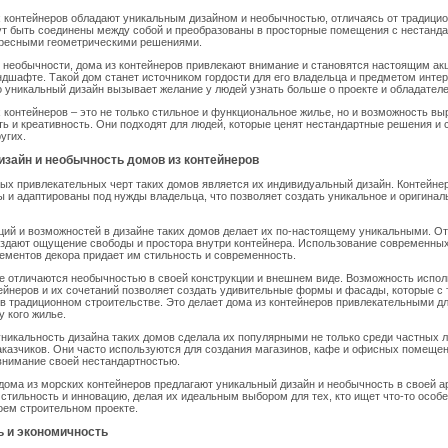
 контейнеров обладают уникальным дизайном и необычностью, отличаясь от традицио
ут быть соединены между собой и преобразованы в просторные помещения с нестанд
ресными геометрическими решениями.
 необычности, дома из контейнеров привлекают внимание и становятся настоящим ак
шафте. Такой дом станет источником гордости для его владельца и предметом интер
 уникальный дизайн вызывает желание у людей узнать больше о проекте и обладателе
 контейнеров – это не только стильное и функциональное жилье, но и возможность вы
ь и креативность. Они подходят для людей, которые ценят нестандартные решения и 
угих.
изайн и необычность домов из контейнеров
ых привлекательных черт таких домов является их индивидуальный дизайн. Контейне
и адаптированы под нужды владельца, что позволяет создать уникальное и оригинал
ций и возможностей в дизайне таких домов делает их по-настоящему уникальными. О
оздают ощущение свободы и простора внутри контейнера. Использование современны
ементов декора придает им стильность и современность.
е отличаются необычностью в своей конструкции и внешнем виде. Возможность испо
ейнеров и их сочетаний позволяет создать удивительные формы и фасады, которые с 
в традиционном строительстве. Это делает дома из контейнеров привлекательными дл
у кого жилье.
никальность дизайна таких домов сделала их популярными не только среди частных ли
казчиков. Они часто используются для создания магазинов, кафе и офисных помещен
внимание своей нестандартностью.
дома из морских контейнеров предлагают уникальный дизайн и необычность в своей а
 стильность и инновацию, делая их идеальным выбором для тех, кто ищет что-то особе
оем строительном проекте.
ь и экономичность