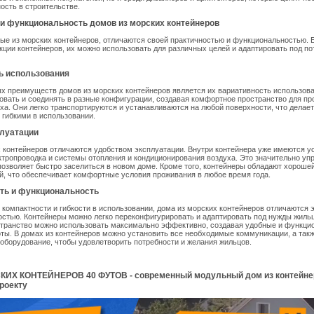
ность в строительстве.
 и функциональность домов из морских контейнеров
ые из морских контейнеров, отличаются своей практичностью и функциональностью. 
кции контейнеров, их можно использовать для различных целей и адаптировать под по
ь использования
х преимуществ домов из морских контейнеров является их вариативность использов
вать и соединять в разные конфигурации, создавая комфортное пространство для пр
ха. Они легко транспортируются и устанавливаются на любой поверхности, что делает
гибкими в использовании.
плуатации
 контейнеров отличаются удобством эксплуатации. Внутри контейнера уже имеются 
ектропроводка и системы отопления и кондиционирования воздуха. Это значительно у
позволяет быстро заселиться в новом доме. Кроме того, контейнеры обладают хороше
й, что обеспечивает комфортные условия проживания в любое время года.
ть и функциональность
 компактности и гибкости в использовании, дома из морских контейнеров отличаются
стью. Контейнеры можно легко переконфигурировать и адаптировать под нужды жильц
странство можно использовать максимально эффективно, создавая удобные и функци
оты. В домах из контейнеров можно установить все необходимые коммуникации, а так
оборудование, чтобы удовлетворить потребности и желания жильцов.
ИХ КОНТЕЙНЕРОВ 40 ФУТОВ - современный модульный дом из контейне
роекту