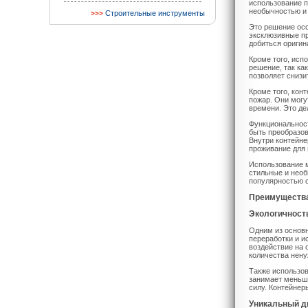
использование п
необычностью и
Строительные инструменты
Это решение осо
эксклюзивные пр
добиться оригин
Кроме того, исп
решение, так ка
позволяет снизи
Кроме того, кон
пожар. Они могу
времени. Это де
Функциональност
быть преобразо
Внутри контейне
проживание для 
Использование м
стильные и необ
популярностью 
Преимущества
Экологичност
Одним из основн
переработки и и
воздействие на 
количества нену
Также использов
занимает меньше
силу. Контейнер
Уникальный д