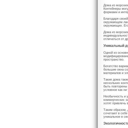
Дома из морских
Контейнеры мог
формами и инте
Благодаря своей
окружающем ланд
окружающих. Его
Дома из морских
индивидуальност
отличаться от др
Уникальный д
Одной из основн
модифицированы 
пространство.
Богатство вариа
большие окна с
материалов и эл
Такие дома такж
нескольких конт
быть повторены 
условное как ни 
Необычность и у
коммерческих за
хотят привлечь 
Таким образом, 
сочетают в себе
уникальное в св
Экологичност