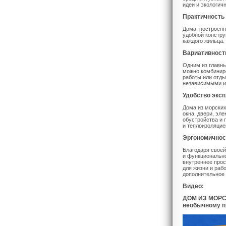
идеи и экологич
Практичность
Дома, построенн
удобной констру
каждого жильца.
Вариативност
Одним из главны
можно комбиниро
работы или отды
независимыми и 
Удобство экс
Дома из морских
окна, двери, эл
обустройства и 
и теплоизоляцие
Эргономичнос
Благодаря своей
и функционально
внутреннее про
для жизни и раб
дополнительное 
Видео:
ДОМ ИЗ МОРСК
необычному п