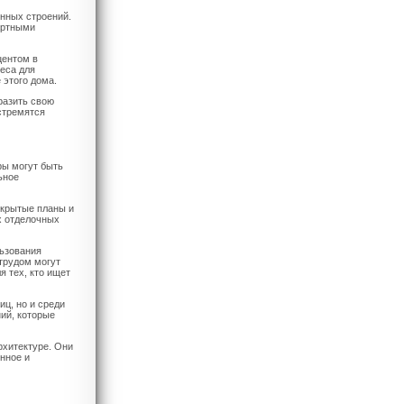
нных строений.
артными
центом в
еса для
 этого дома.
разить свою
стремятся
ры могут быть
ьное
ткрытые планы и
х отделочных
льзования
трудом могут
я тех, кто ищет
ц, но и среди
ий, которые
рхитектуре. Они
нное и