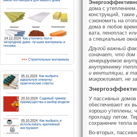
какой пол выбрать для вашего дома
Энергоэффективн
дома с утеплением
конструкций, такие
сэкономить на ото
дома в любое время
вата, пенопласт ил
а специальные окна
24.12.2024
Как утеплить пол в
загородном доме: лучшие материалы и
техники
Другой важный фак
означает, что дом
Строительные материалы
генерируемое внут
внутреннему тепло
и вентиляции, в т
05.11.2024
Как выбрать
микроклимат, не з
идеальную отвертку:
практические советы
Энергоэффекти
У пассивных домов 
20.10.2024
Садовый тример:
преимущества и выбор модели
обеспечивают их в
хорошо утеплены, 
прохладу летом. Те
05.10.2024
Как выбрать и
сохранение тепла в
использовать крепежный
инструмент
Во-вторых, пассивн