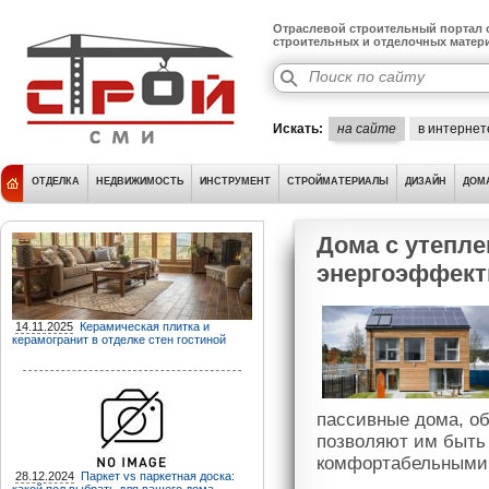
Отраслевой строительный портал о
строительных и отделочных матер
Искать:
на сайте
в интернет
ОТДЕЛКА
НЕДВИЖИМОСТЬ
ИНСТРУМЕНТ
СТРОЙМАТЕРИАЛЫ
ДИЗАЙН
ДОМ
Дома с утепле
энергоэффект
14.11.2025
Керамическая плитка и
керамогранит в отделке стен гостиной
пассивные дома, о
позволяют им быть
комфортабельными 
28.12.2024
Паркет vs паркетная доска: