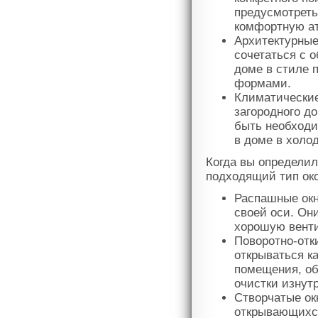
предусмотреть
комфортную ат
Архитектурные
сочетаться с 
доме в стиле 
формами.
Климатические
загородного д
быть необходи
в доме в холод
Когда вы определил
подходящий тип око
Распашные окна
своей оси. Он
хорошую венти
Поворотно-отки
открываться к
помещения, об
очистки изнут
Створчатые окн
открывающихся