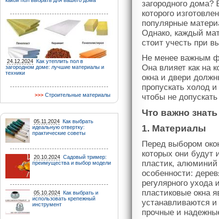
какой пол выбрать для вашего дома
загородного дома? 
которого изготовле
популярные матери
Однако, каждый мат
стоит учесть при в
Не менее важным ф
24.12.2024
Как утеплить пол в
Она влияет как на 
загородном доме: лучшие материалы и
техники
окна и двери должн
пропускать холод и
Строительные материалы
чтобы не допускать
Что важно знат
05.11.2024
Как выбрать
1. Материалы
идеальную отвертку:
практические советы
Перед выбором окон
которых они будут 
20.10.2024
Садовый тример:
пластик, алюминий
преимущества и выбор модели
особенности: дерев
регулярного ухода
пластиковые окна 
05.10.2024
Как выбрать и
использовать крепежный
устанавливаются и
инструмент
прочные и надежны