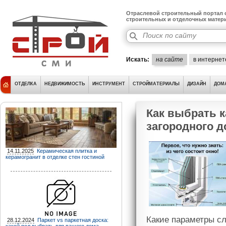
Отраслевой строительный портал о
строительных и отделочных матер
Искать:
на сайте
в интернет
ОТДЕЛКА
НЕДВИЖИМОСТЬ
ИНСТРУМЕНТ
СТРОЙМАТЕРИАЛЫ
ДИЗАЙН
ДОМ
Как выбрать к
загородного 
14.11.2025
Керамическая плитка и
керамогранит в отделке стен гостиной
Какие параметры сл
28.12.2024
Паркет vs паркетная доска: