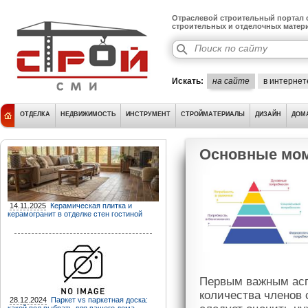
Отраслевой строительный портал о
строительных и отделочных матер
Искать:
на сайте
в интернет
ОТДЕЛКА
НЕДВИЖИМОСТЬ
ИНСТРУМЕНТ
СТРОЙМАТЕРИАЛЫ
ДИЗАЙН
ДОМ
Основные мом
14.11.2025
Керамическая плитка и
керамогранит в отделке стен гостиной
Первым важным асп
количества членов 
28.12.2024
Паркет vs паркетная доска: