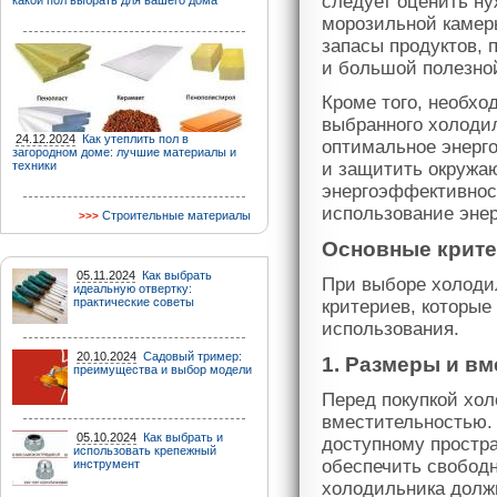
следует оценить н
какой пол выбрать для вашего дома
морозильной камер
запасы продуктов,
и большой полезно
Кроме того, необхо
выбранного холодил
24.12.2024
Как утеплить пол в
оптимальное энерго
загородном доме: лучшие материалы и
техники
и защитить окружа
энергоэффективнос
использование энер
Строительные материалы
Основные крите
05.11.2024
Как выбрать
При выборе холоди
идеальную отвертку:
практические советы
критериев, которые
использования.
20.10.2024
Садовый тример:
1. Размеры и в
преимущества и выбор модели
Перед покупкой хол
вместительностью.
05.10.2024
Как выбрать и
доступному простра
использовать крепежный
обеспечить свобод
инструмент
холодильника долж