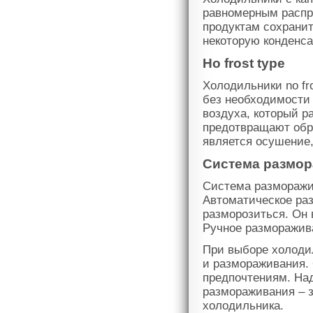
равномерным распр
продуктам сохранит
некоторую конденса
Но frost type
Холодильники no fr
без необходимости
воздуха, который р
предотвращают обр
является осушение,
Система размо
Система разморажи
Автоматическое ра
разморозиться. Он 
Ручное разморажив
При выборе холоди
и размораживания.
предпочтениям. На
размораживания – 
холодильника.