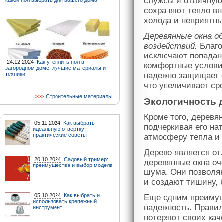
службы и отличную
какой пол выбрать для вашего дома
сохраняют тепло в
холода и неприятны
Деревянные окна о
воздействий.
Благо
исключают попадан
24.12.2024
Как утеплить пол в
комфортные условия
загородном доме: лучшие материалы и
техники
надежно защищает о
что увеличивает ср
Строительные материалы
Экологичность 
Кроме того, деревя
05.11.2024
Как выбрать
подчеркивая его на
идеальную отвертку:
практические советы
атмосферу тепла и
Дерево является от
20.10.2024
Садовый тример:
деревянные окна о
преимущества и выбор модели
шума. Они позволя
и создают тишину, 
05.10.2024
Как выбрать и
Еще одним преимущ
использовать крепежный
надежность. Правил
инструмент
потеряют своих кач