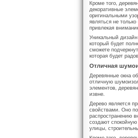
Кроме того, деревя
декоративные элеме
оригинальными узор
являться не только
привлекая внимание
Уникальный дизайн 
который будет пол
сможете подчеркну
которая будет радо
Отличная шумои
Деревянные окна о
отличную шумоизол
элементов, деревя
извне.
Дерево является п
свойствами. Оно по
распространению вн
создают спокойную
улицы, строительны
Кроме того, дерев