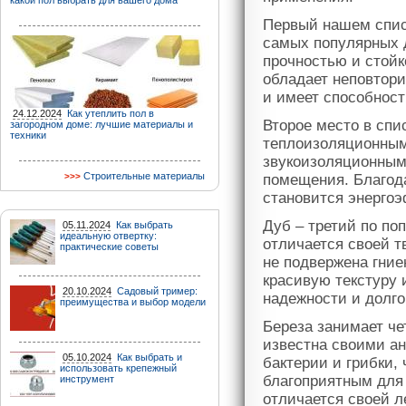
какой пол выбрать для вашего дома
Первый нашем списк
самых популярных 
прочностью и стойк
обладает неповтори
и имеет способност
24.12.2024
Как утеплить пол в
Второе место в спи
загородном доме: лучшие материалы и
техники
теплоизоляционным
звукоизоляционным
Строительные материалы
помещения. Благода
становится энерго
Дуб – третий по по
05.11.2024
Как выбрать
идеальную отвертку:
отличается своей т
практические советы
не подвержена гние
красивую текстуру 
20.10.2024
Садовый тример:
надежности и долго
преимущества и выбор модели
Береза занимает че
известна своими а
05.10.2024
Как выбрать и
бактерии и грибки,
использовать крепежный
благоприятным для 
инструмент
отличается своей л