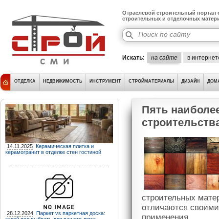
Отраслевой строительный портал о
строительных и отделочных матер
Искать:
на сайте
в интернет
ОТДЕЛКА
НЕДВИЖИМОСТЬ
ИНСТРУМЕНТ
СТРОЙМАТЕРИАЛЫ
ДИЗАЙН
ДОМ
Пять наиболе
строительств
14.11.2025
Керамическая плитка и
керамогранит в отделке стен гостиной
строительных матер
отличаются своими
28.12.2024
Паркет vs паркетная доска:
применения.