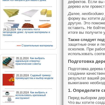
какой пол выбрать для вашего дома
дефектов. Если вы 
дерево или провес
Далее, необходимо
форму вы хотите да
другую. Это поможе
оставить. Не бойте
24.12.2024
Как утеплить пол в
итоге вы получите 
загородном доме: лучшие материалы и
техники
Также следует под
защитные очки и пе
Строительные материалы
осколков. При рабо
использовать соот
05.11.2024
Как выбрать
Подготовка дер
идеальную отвертку:
практические советы
Подготовка дерева 
создании качествен
20.10.2024
Садовый тример:
результат вашей ра
преимущества и выбор модели
выжиганию необход
1. Определите 
05.10.2024
Как выбрать и
использовать крепежный
Перед выбором дере
инструмент
Что вы хотите созд