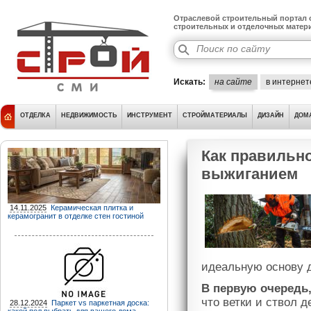
Отраслевой строительный портал о
строительных и отделочных матер
Искать:
на сайте
в интернет
ОТДЕЛКА
НЕДВИЖИМОСТЬ
ИНСТРУМЕНТ
СТРОЙМАТЕРИАЛЫ
ДИЗАЙН
ДОМ
Как правильно
выжиганием
14.11.2025
Керамическая плитка и
керамогранит в отделке стен гостиной
идеальную основу 
В первую очередь,
что ветки и ствол 
28.12.2024
Паркет vs паркетная доска: