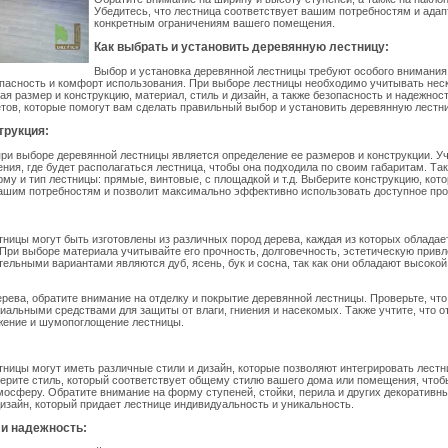
Убедитесь, что лестница соответствует вашим потребностям и адап
конкретным ограничениям вашего помещения.
Как выбрать и установить деревянную лестницу:
Выбор и установка деревянной лестницы требуют особого внимания
пасность и комфорт использования. При выборе лестницы необходимо учитывать нес
ая размер и конструкцию, материал, стиль и дизайн, а также безопасность и надежност
тов, которые помогут вам сделать правильный выбор и установить деревянную лестни
трукция:
и выборе деревянной лестницы является определение ее размеров и конструкции. У
ия, где будет располагаться лестница, чтобы она подходила по своим габаритам. Та
му и тип лестницы: прямые, винтовые, с площадкой и т.д. Выберите конструкцию, кот
ашим потребностям и позволит максимально эффективно использовать доступное про
ницы могут быть изготовлены из различных пород дерева, каждая из которых обладае
При выборе материала учитывайте его прочность, долговечность, эстетическую привл
тельными вариантами являются дуб, ясень, бук и сосна, так как они обладают высоко
рева, обратите внимание на отделку и покрытие деревянной лестницы. Проверьте, что
иальными средствами для защиты от влаги, гниения и насекомых. Также учтите, что о
ьжение и шумопоглощение лестницы.
ницы могут иметь различные стили и дизайн, которые позволяют интегрировать лестн
рите стиль, который соответствует общему стилю вашего дома или помещения, чтоб
осферу. Обратите внимание на форму ступеней, стойки, перила и других декоративн
изайн, который придает лестнице индивидуальность и уникальность.
 и надежность: