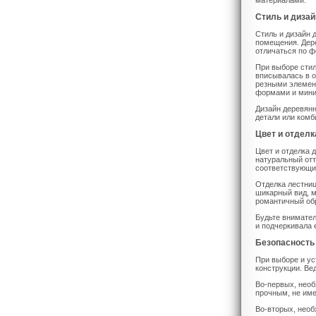
материалами.
Стиль и дизай
Стиль и дизайн 
помещения. Дере
отличаться по ф
При выборе стил
вписывалась в 
резными элемен
формами и мини
Дизайн деревян
детали или комб
Цвет и отделк
Цвет и отделка 
натуральный отт
соответствующи
Отделка лестниц
шикарный вид, м
романтичный об
Будьте внимател
и подчеркивала 
Безопасность
При выборе и ус
конструкции. Ве
Во-первых, необ
прочным, не име
Во-вторых, необ