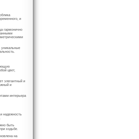
облика
временного, и
ца гармонично
канными
ометрическими
ь уникальные
альность.
меющую
бой цвет,
ет элегантный и
ажный и
нтами интерьера
 и надежность
.
лжно быть
при ходьбе.
новлена на