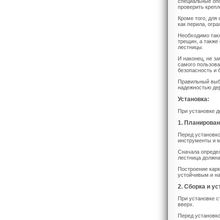
специальные опо
проверить крепл
Кроме того, для
как перила, огр
Необходимо такж
трещин, а также
лестницы.
И наконец, не за
самого пользова
безопасность и 
Правильный выбо
надежностью дер
Установка:
При установке д
1. Планирован
Перед установко
инструменты и 
Сначала определ
лестница должна
Построение карк
устойчивым и на
2. Сборка и у
При установке с
вверх.
Перед установко