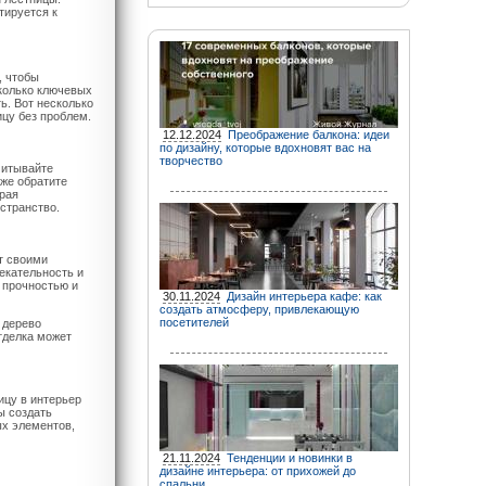
тируется к
, чтобы
колько ключевых
ь. Вот несколько
цу без проблем.
12.12.2024
Преображение балкона: идеи
по дизайну, которые вдохновят вас на
творчество
читывайте
кже обратите
орая
странство.
т своими
екательность и
й прочностью и
30.11.2024
Дизайн интерьера кафе: как
создать атмосферу, привлекающую
посетителей
 дерево
тделка может
ицу в интерьер
ы создать
ых элементов,
21.11.2024
Тенденции и новинки в
дизайне интерьера: от прихожей до
спальни