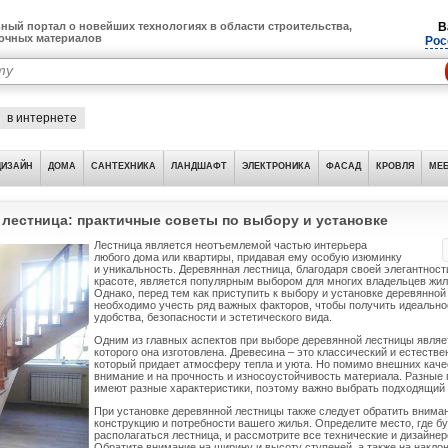
ный портал о новейших технологиях в области строительства,
В
лочных материалов
Рос
в интернете
ДИЗАЙН
ДОМА
САНТЕХНИКА
ЛАНДШАФТ
ЭЛЕКТРОНИКА
ФАСАД
КРОВЛЯ
МЕБ
 лестница: практичные советы по выбору и установке
Лестница является неотъемлемой частью интерьера
любого дома или квартиры, придавая ему особую изюминку
и уникальность. Деревянная лестница, благодаря своей элегантност
красоте, является популярным выбором для многих владельцев жи
Однако, перед тем как приступить к выбору и установке деревянной
необходимо учесть ряд важных факторов, чтобы получить идеально
удобства, безопасности и эстетического вида.
Одним из главных аспектов при выборе деревянной лестницы являе
которого она изготовлена. Древесина – это классический и естеств
который придает атмосферу тепла и уюта. Но помимо внешних каче
внимание и на прочность и износоустойчивость материала. Разные
имеют разные характеристики, поэтому важно выбрать подходящий 
При установке деревянной лестницы также следует обратить вниман
конструкцию и потребности вашего жилья. Определите место, где б
располагаться лестница, и рассмотрите все технические и дизайнер
Обратите внимание на ширину и высоту ступеней, а также на накло