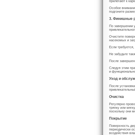
прилегают к кар
Особое внимание
подгоните разме
3. Финишные 
По завершении 
привлекательног
Очистите поверх
насекомых и заг
Если требуется,
Не забудьте так
После завершени
Следуя этим пра
и функционально
Уход и обслу
После установки
привлекательный
Очистка
Регулярно прово
тряпку или мягк
поскольку они м
Покрытие
Поверхность дер
периодически ос
воздействия вла