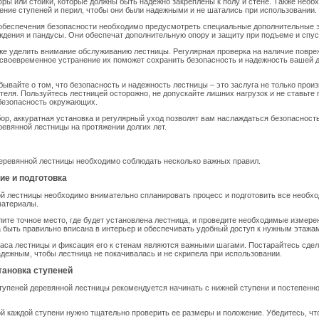
ры или стойки, которые должны быть надежно закреплены к полу и стене. Также необ
ение ступеней и перил, чтобы они были надежными и не шатались при использовании.
 обеспечения безопасности необходимо предусмотреть специальные дополнительные 
аждения и пандусы. Они обеспечат дополнительную опору и защиту при подъеме и спус
е уделить внимание обслуживанию лестницы. Регулярная проверка на наличие повре
 своевременное устранение их поможет сохранить безопасность и надежность вашей 
бывайте о том, что безопасность и надежность лестницы – это заслуга не только произ
теля. Пользуйтесь лестницей осторожно, не допускайте лишних нагрузок и не ставьте 
безопасность окружающих.
р, аккуратная установка и регулярный уход позволят вам наслаждаться безопасност
евянной лестницы на протяжении долгих лет.
еревянной лестницы необходимо соблюдать несколько важных правил.
ие и подготовка
й лестницы необходимо внимательно спланировать процесс и подготовить все необх
материалы.
ите точное место, где будет установлена лестница, и проведите необходимые измерен
 быть правильно вписана в интерьер и обеспечивать удобный доступ к нужным этажа
аса лестницы и фиксация его к стенам являются важными шагами. Постарайтесь сдел
дежным, чтобы лестница не покачивалась и не скрипела при использовании.
становка ступеней
тупеней деревянной лестницы рекомендуется начинать с нижней ступени и постепенн
й каждой ступени нужно тщательно проверить ее размеры и положение. Убедитесь, чт