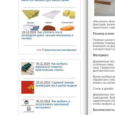
какой пол выбрать для вашего дома
обеспечить безо
факторов, включ
практичных сове
24.12.2024
Как утеплить пол в
Размер и конс
загородном доме: лучшие материалы и
техники
Первым шагом пр
размеры помещен
внимание на фор
соответствует в
Строительные материалы
Материал:
Деревянные лест
05.11.2024
Как выбрать
особенностями. 
идеальную отвертку:
цену. Предпочти
практические советы
долговечностью.
Кроме выбора де
обработано спец
20.10.2024
Садовый тример:
влиять на скол
преимущества и выбор модели
Стиль и дизайн:
Деревянные лест
помещения. Выбе
гармоничную атм
05.10.2024
Как выбрать и
чтобы выбрать д
использовать крепежный
инструмент
Безопасность