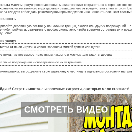
окрыта маслом, регулярное нанесение масла позволит сохранить ее в хорошем состо
хранению естественного вида дерева и защищает его от воздействия влаги и грязи. Ва
асла следует соблюдать рекомендации производителя и не наносить слишком толстый
прочность
ривайте деревянную лестницу на наличие трещин, сколов или других повреждений. Ес
е-либо проблемы, свяжитесь с профессионалами, чтобы вовремя устранить их и пред
рушение.
по уходу:
чистка от пыли и грязи с использованием мягкой тряпки или щетки.
ое покрытие поверхности лестницы лаком или маслом для защиты дерева.
 наличие повреждений и своевременное их устранение.
омендациям, вы сохраните свою деревянную лестницу в идеальном состоянии на прот
динг! Секреты монтажа и полезные хитрости, о которых мало кто знает!
СМОТРЕТЬ ВИДЕО