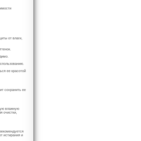
димости
иты от влаги,
ттенок.
димо.
использованию.
ься ее красотой
ит сохранить ее
кую влажную
я очистки,
 рекомендуется
от истирания и