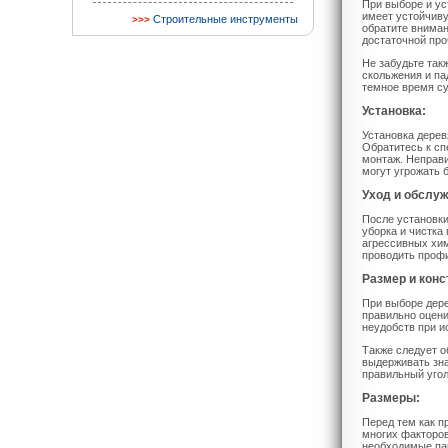
При выборе и ус
имеет устойчиву
Строительные инструменты
обратите вниман
достаточной про
Не забудьте так
скольжения и па
темное время су
Установка:
Установка дерев
Обратитесь к сп
монтаж. Неправи
могут угрожать 
Уход и обслу
После установки
уборка и чистка
агрессивных хим
проводить профи
Размер и конс
При выборе дере
правильно оцени
неудобств при и
Также следует о
выдерживать зна
правильный угол
Размеры:
Перед тем как п
многих факторов
необходимые па