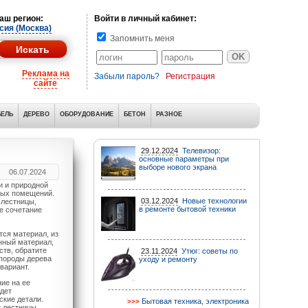
аш регион:
Войти в личный кабинет:
сия (Москва)
Запомнить меня
Реклама на
Забыли пароль?
Регистрация
сайте
ЕЛЬ
ДЕРЕВО
ОБОРУДОВАНИЕ
БЕТОН
РАЗНОЕ
29.12.2024
Телевизор:
основные параметры при
выборе нового экрана
06.07.2024
и и природной
лых помещений.
03.12.2024
Новые технологии
 лестницы,
в ремонте бытовой техники
е сочетание
тся материал, из
енный материал,
ств, обратите
23.11.2024
Утюг: советы по
 породы дерева
уходу и ремонту
вариант.
ие на ее
удет
ские детали.
Бытовая техника, электроника
н лестницы.