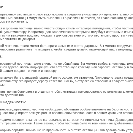
н:
деревянной лестницы играют важную роль в создании уникального и привлекательного 
вянные лестницы могут быть выполнены в различных стилях, от классического до со
орме и орнаменту.
я и дизайна лестницы важно учесть общий стиль интерьера помещения, чтобы лестни
общую атмосферу. Например, для классического интерьера подойдут лестницы с изыс
тами и высокими подлокотниками, а для современного стиля лестницы с простыми ге
малистичным декором.
ной лестницы также может быть оригинальным и нестандартным. Вы можете придумат
инировать различные типы дерева, чтобы создать дизайн, отражающий вашу индивиду
а:
деревянной лестницы также влияют на ее общий вид. Вы можете выбрать лестницу, и
енок дерева, чтобы подчеркнуть его естественную красоту, или окрасить лестницу в лю
й вашим предпочтениям и интерьеру.
ы может быть глянцевой, матовой или с эффектом старения. Глянцевая отделка созда
атовая отделка придает дереву естественность, а отделка со старением создает винт
раз.
ьны при выборе цвета и отделки, чтобы лестница гармонировала с остальными элеме
его достоинства.
 и надежность:
тановке деревянных лестниц необходимо обращать особое внимание на безопасность
дь лестница играет важную роль в обеспечении безопасности в вашем доме или офисе
ходимо проверить качество материалов, из которых изготовлена лестница. Дерево до
ть трещин и изъянов. Также важно, чтобы лестница была устойчивой и не дребезжала 
ходимо обратить внимание на правильность монтажа лестницы. Она должна быть уста