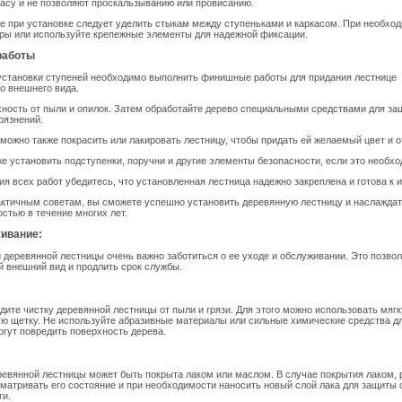
касу и не позволяют проскальзыванию или провисанию.
 при установке следует уделить стыкам между ступеньками и каркасом. При необхо
ры или используйте крепежные элементы для надежной фиксации.
работы
установки ступеней необходимо выполнить финишные работы для придания лестнице
о внешнего вида.
ность от пыли и опилок. Затем обработайте дерево специальными средствами для защ
рязнений.
 можно также покрасить или лакировать лестницу, чтобы придать ей желаемый цвет и о
же установить подступенки, поручни и другие элементы безопасности, если это необхо
я всех работ убедитесь, что установленная лестница надежно закреплена и готова к 
ктичным советам, вы сможете успешно установить деревянную лестницу и наслаждат
стью в течение многих лет.
живание:
 деревянной лестницы очень важно заботиться о ее уходе и обслуживании. Это позвол
 внешний вид и продлить срок службы.
дите чистку деревянной лестницы от пыли и грязи. Для этого можно использовать мяг
ую щетку. Не используйте абразивные материалы или сильные химические средства дл
огут повредить поверхность дерева.
евянной лестницы может быть покрыта лаком или маслом. В случае покрытия лаком,
матривать его состояние и при необходимости наносить новый слой лака для защиты 
ги.