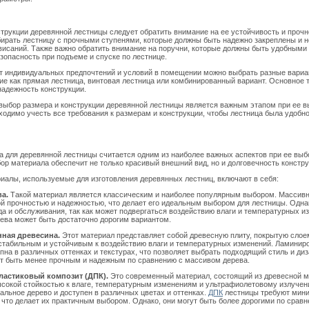
трукции деревянной лестницы следует обратить внимание на ее устойчивость и прочн
рать лестницу с прочными ступенями, которые должны быть надежно закреплены и н
висаний. Также важно обратить внимание на поручни, которые должны быть удобными 
зопасность при подъеме и спуске по лестнице.
от индивидуальных предпочтений и условий в помещении можно выбрать разные вари
кие как прямая лестница, винтовая лестница или комбинированный вариант. Основное т
надежность конструкции.
выбор размера и конструкции деревянной лестницы является важным этапом при ее в
ходимо учесть все требования к размерам и конструкции, чтобы лестница была удобно
 для деревянной лестницы считается одним из наиболее важных аспектов при ее выбо
р материала обеспечит не только красивый внешний вид, но и долговечность констру
алы, используемые для изготовления деревянных лестниц, включают в себя:
ва.
Такой материал является классическим и наиболее популярным выбором. Массивн
й прочностью и надежностью, что делает его идеальным выбором для лестницы. Однак
да и обслуживания, так как может подвергаться воздействию влаги и температурных и
рева может быть достаточно дорогим вариантом.
нная древесина.
Этот материал представляет собой древесную плиту, покрытую слое
стабильным и устойчивым к воздействию влаги и температурных изменений. Ламинир
пна в различных оттенках и текстурах, что позволяет выбрать подходящий стиль и ди
ет быть менее прочным и надежным по сравнению с массивом дерева.
ластиковый композит (ДПК).
Это современный материал, состоящий из древесной м
сокой стойкостью к влаге, температурным изменениям и ультрафиолетовому излучен
альное дерево и доступен в различных цветах и оттенках.
ДПК
лестницы требуют мини
 что делает их практичным выбором. Однако, они могут быть более дорогими по срав