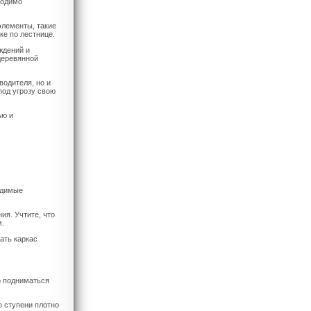
ходимо
элементы, такие
ке по лестнице.
ждений и
деревянной
водителя, но и
под угрозу свою
ью и
одимые
ия. Учтите, что
м.
ать каркас
о подниматься
о ступени плотно