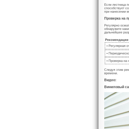
Если лестница п
способствует со
при нанесении м
Проверка на 
Регулярно осмат
обнаружите каки
дальнейшее раз
Рекомендации 
• Регулярная о
• Периодическ
• Проверка на
Следуя этим рек
времени.
Видео:
Виниловый сай