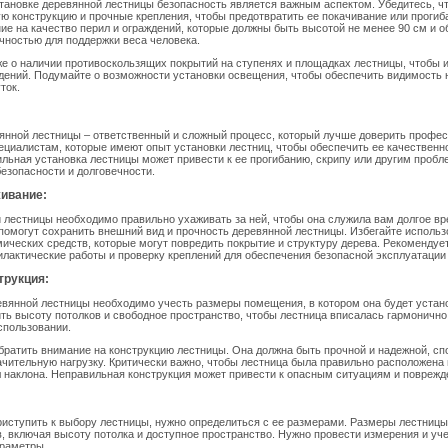
тановке деревянной лестницы безопасность является важным аспектом. Убедитесь, ч
ю конструкцию и прочные крепления, чтобы предотвратить ее покачивание или прогиб
ие на качество перил и ограждений, которые должны быть высотой не менее 90 см и о
чностью для поддержки веса человека.
же о наличии противоскользящих покрытий на ступенях и площадках лестницы, чтобы 
дений. Подумайте о возможности установки освещения, чтобы обеспечить видимость 
ток.
янной лестницы – ответственный и сложный процесс, который лучше доверить профе
ециалистам, которые имеют опыт установки лестниц, чтобы обеспечить ее качественн
льная установка лестницы может привести к ее прогибанию, скрипу или другим пробл
безопасности и долговечности.
живание:
 лестницы необходимо правильно ухаживать за ней, чтобы она служила вам долгое вр
 помогут сохранить внешний вид и прочность деревянной лестницы. Избегайте исполь
ических средств, которые могут повредить покрытие и структуру дерева. Рекомендуе
лактические работы и проверку креплений для обеспечения безопасной эксплуатации
трукция:
вянной лестницы необходимо учесть размеры помещения, в котором она будет устан
ть высоту потолков и свободное пространство, чтобы лестница вписалась гармонично
спользовании.
братить внимание на конструкцию лестницы. Она должна быть прочной и надежной, сп
чительную нагрузку. Критически важно, чтобы лестница была правильно расположена
 наклона. Неправильная конструкция может привести к опасным ситуациям и поврежд
риступить к выбору лестницы, нужно определиться с ее размерами. Размеры лестницы
, включая высоту потолка и доступное пространство. Нужно провести измерения и уч
раметры.