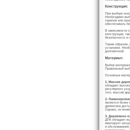
Конструкция:
При выборе конс
Необходимо выби
скрипов или про
обеспечивать бе
В зависимости 
конструкции, та
безопасность и 
Таким образом, 
установке. Необ
долговечной.
Материал:
Выбор материала
Правильный выбо
Основные матери
1. Массив дере
обладает высоко
регулярного ухо
того, массив де
2. Ламинирова
является более 
древесина досту
Однако, он мож
3. Деревянно-п
ДПК обладает вы
имитирует натур
и обслуживания,