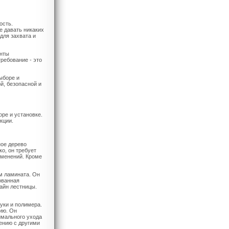
ость.
е давать никаких
для захвата и
анты
ребование - это
ыборе и
й, безопасной и
ре и установке.
кции.
ое дерево
о, он требует
зменений. Кроме
м ламината. Он
ованная
зайн лестницы.
уки и полимера.
ию. Он
мального ухода
нению с другими