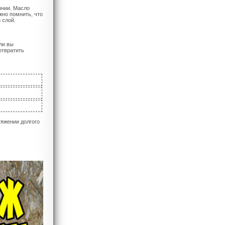
янии. Масло
жно помнить, что
 слой.
ли вы
отвратить
яжении долгого