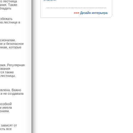
то лестница
ания. Также
бладать
Дизайн интерьера
избежать
на лестнице в
ссионалам.
ое и безопасное
емам, которые
емя. Регулярная
зования
тся также
 лестницы.
овлена. Важно
 и не создавала
особной
 и имела
ениям.
 зависят от
есть все