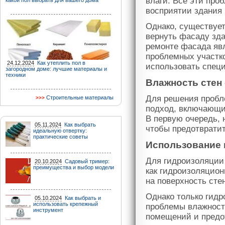
влаги. Все эти про
какой пол выбрать для вашего дома
восприятии здания 
Однако, существует
вернуть фасаду зд
ремонте фасада яв
проблемных участко
24.12.2024
Как утеплить пол в
использовать спец
загородном доме: лучшие материалы и
техники
Влажность стен
Для решения пробл
Строительные материалы
подход, включающи
В первую очередь,
05.11.2024
Как выбрать
чтобы предотвратит
идеальную отвертку:
практические советы
Использование 
Для гидроизоляции
20.10.2024
Садовый тример:
преимущества и выбор модели
как гидроизоляцион
на поверхность сте
Однако только гидр
05.10.2024
Как выбрать и
использовать крепежный
проблемы влажност
инструмент
помещений и предот