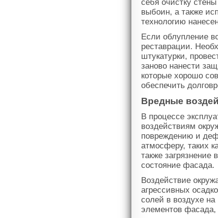
себя очистку стены
выбоин, а также ис
технологию нанесен
Если облупление вс
реставрации. Необ
штукатурки, провес
заново нанести за
которые хорошо со
обеспечить долгов
Вредные возде
В процессе эксплуа
воздействиям окруж
повреждению и деф
атмосферу, таких к
также загрязнение 
состояние фасада.
Воздействие окруж
агрессивных осадко
солей в воздухе на
элементов фасада, 