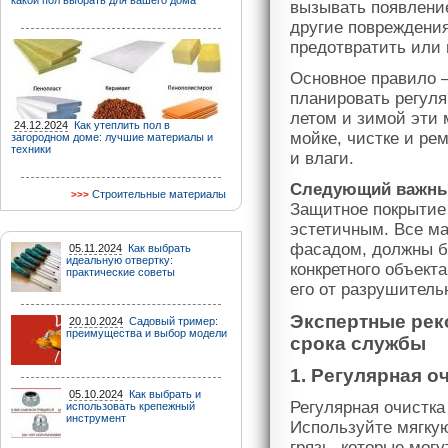
какой пол выбрать для вашего дома
вызывать появлени
другие повреждени
предотвратить или
Основное правило 
планировать регуля
летом и зимой эти 
24.12.2024
Как утеплить пол в
мойке, чистке и ре
загородном доме: лучшие материалы и
техники
и влаги.
Следующий важный
Строительные материалы
Защитное покрытие
эстетичным. Все ма
фасадом, должны б
05.11.2024
Как выбрать
идеальную отвертку:
конкретного объект
практические советы
его от разрушитель
Экспертные рек
20.10.2024
Садовый тример:
преимущества и выбор модели
срока службы
1. Регулярная о
05.10.2024
Как выбрать и
Регулярная очистка
использовать крепежный
инструмент
Используйте мягку
грязь, которые мог