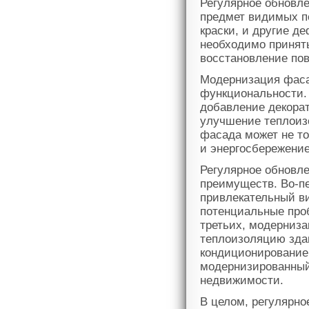
Регулярное обновле
предмет видимых по
краски, и другие д
необходимо принят
восстановление пов
Модернизация фасад
функциональности. 
добавление декорат
улучшение теплоиз
фасада может не то
и энергосбережение
Регулярное обновл
преимуществ. Во-пе
привлекательный ви
потенциальные про
третьих, модерниз
теплоизоляцию здан
кондиционирование 
модернизированный
недвижимости.
В целом, регулярн