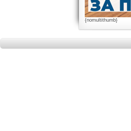
{nomultithumb}