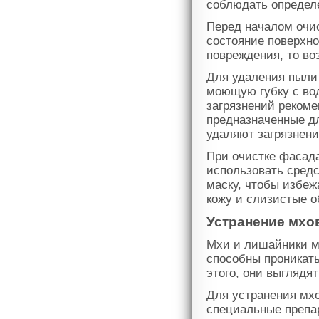
соблюдать определ
Перед началом очис
состояние поверхн
повреждения, то во
Для удаления пыли 
моющую губку с вод
загрязнений реком
предназначенные д
удаляют загрязнени
При очистке фасад
использовать средс
маску, чтобы избеж
кожу и слизистые о
Устранение мхо
Мхи и лишайники мо
способны проникат
этого, они выглядя
Для устранения мх
специальные препар