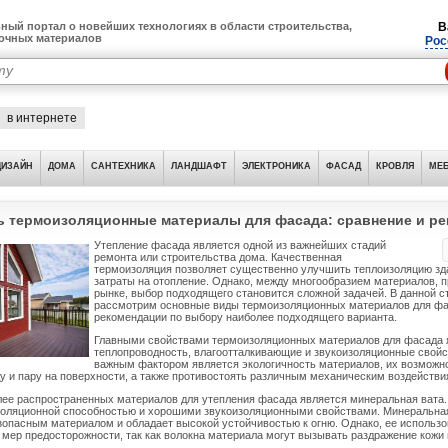
ный портал о новейших технологиях в области строительства,
В
лочных материалов
Рос
в интернете
ДИЗАЙН
ДОМА
САНТЕХНИКА
ЛАНДШАФТ
ЭЛЕКТРОНИКА
ФАСАД
КРОВЛЯ
МЕБ
ь термоизоляционные материалы для фасада: сравнение и р
Утепление фасада является одной из важнейших стадий
ремонта или строительства дома. Качественная
термоизоляция позволяет существенно улучшить теплоизоляцию зда
затраты на отопление. Однако, между многообразием материалов, 
рынке, выбор подходящего становится сложной задачей. В данной с
рассмотрим основные виды термоизоляционных материалов для фа
рекомендации по выбору наиболее подходящего варианта.
Главными свойствами термоизоляционных материалов для фасада 
теплопроводность, влагоотталкивающие и звукоизоляционные свойст
важным фактором является экологичность материалов, их возможн
у и пару на поверхности, а также противостоять различным механическим воздействи
ее распространенных материалов для утепления фасада является минеральная вата.
золяционной способностью и хорошими звукоизоляционными свойствами. Минеральная
зопасным материалом и обладает высокой устойчивостью к огню. Однако, ее использо
мер предосторожности, так как волокна материала могут вызывать раздражение кожи