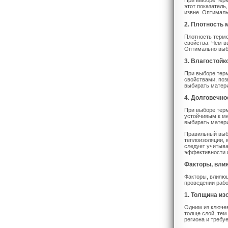
При выборе терм
этот показатель
извне. Оптимал
2. Плотность 
Плотность термо
свойства. Чем в
Оптимально выб
3. Влагостойк
При выборе тер
свойствами, поз
выбирать матери
4. Долговечно
При выборе тер
устойчивым к ме
выбирать матери
Правильный выб
теплоизоляции, 
следует учитыва
эффективности и
Факторы, вли
Факторы, влияю
проведении рабо
1. Толщина из
Одним из ключе
толще слой, тем
региона и требу