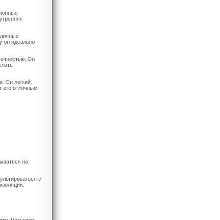
ционные
нутренняя
тличные
у он идеально
вечностью. Он
елать
. Он легкий,
т его отличным
ываться на
ультироваться с
изоляции.