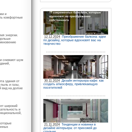
ми и
ать комфортные
ия энергии.
12.12.2024
Преображение балкона: идеи
 дольше
по дизайну, которые вдохновят вас на
никновению
творчество
ни снижают шум
даний,
30.11.2024
Дизайн интерьера кафе: как
та здания от
создать атмосферу, привлекающую
пыль и газы,
посетителей
 вид на долгие
ует широкий
кательность и
нкциональной,
которые
21.11.2024
Тенденции и новинки в
онных
дизайне интерьера: от прихожей до
спальни