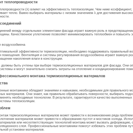
нт теплопроводности
лопроводности (λ) влияет на эффективность теплоизоляции. Чем ниже коэффициент,
вает тепло. Важно выбирать материалы с низким значением λ для достижения высоко
ности.
 соединений
динений между отдельными элементами фасада играет важную роль в предотвращении
рещины. Качественное уплотнение позволяет минимизировать теплообмен и повысить
е воздухообмена
оптимальной эффективности термоизоляции, необходимо поддерживать правильный в
и помещения. Вентиляция и системы регулирования воздухообмена играют важную ро
ращении накопления влаги в конструкции.
ы должны быть учтены при выборе термоизоляционных материалов для фасада. Они о
истемы и могут значительно снизить затраты на отопление и кондиционирование пом
фессионального монтажа термоизоляционных материалов
ства
енные монтажники обладают знаниями и навыками, необходимыми для правильного м
ых материалов. Они знают, как правильно обрабатывать поверхности, выбирать под
менять необходимые технологии. В результате, гарантируется качество выполненных 
истемы теплоизоляции.
облем
онтаж термоизоляционных материалов может привести к возникновению ряда проблем
лотнение материалов может привести к образованию пустот и мостиков холода. Испо
атериалов или несоответствующих технологий монтажа может вызвать деформацию, о
оляционного слоя. Профессиональные монтажники помогут избежать этих проблем пу
льной установки материалов.