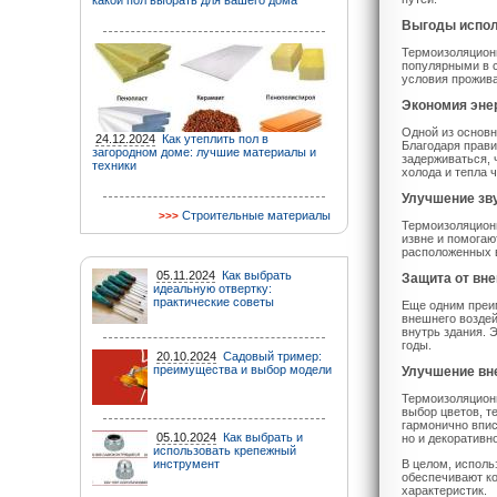
какой пол выбрать для вашего дома
Выгоды испол
Термоизоляцион
популярными в с
условия прожива
Экономия эне
Одной из основн
24.12.2024
Как утеплить пол в
Благодаря прав
загородном доме: лучшие материалы и
задерживаться, 
техники
холода и тепла 
Улучшение зв
Строительные материалы
Термоизоляцион
извне и помогаю
расположенных 
05.11.2024
Как выбрать
Защита от вн
идеальную отвертку:
практические советы
Еще одним преи
внешнего воздей
внутрь здания. 
годы.
20.10.2024
Садовый тример:
преимущества и выбор модели
Улучшение вн
Термоизоляцион
выбор цветов, т
гармонично впис
05.10.2024
Как выбрать и
но и декоративн
использовать крепежный
инструмент
В целом, испол
обеспечивают ко
характеристик.