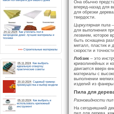
какой пол выбрать для вашего дома
Она обычно предста
вперед-назад для в
для обрезки дерева
твердости.
Циркулярная пила
–
для выполнения пр
24.12.2024
Как утеплить пол в
лезвием, которое в
загородном доме: лучшие материалы и
техники
быть оснащена раз
металл, пластик и 
Строительные материалы
скорости и точност
Лобзик
– это инстр
криволинейных и ко
05.11.2024
Как выбрать
идеальную отвертку:
двигается вверх-вни
практические советы
материалы с высоко
выполнении мелких 
20.10.2024
Садовый тример:
изделий из фанеры
преимущества и выбор модели
Пила для дерев
Разновидности пил
05.10.2024
Как выбрать и
использовать крепежный
инструмент
На сегодняшний де
пил для дерева, ка