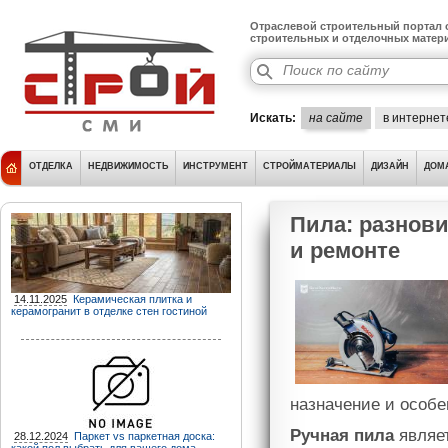
Отраслевой строительный портал о
строительных и отделочных матер
Искать:
на сайте
в интернет
ОТДЕЛКА
НЕДВИЖИМОСТЬ
ИНСТРУМЕНТ
СТРОЙМАТЕРИАЛЫ
ДИЗАЙН
ДОМ
Пила: разнови
и ремонте
14.11.2025
Керамическая плитка и
керамогранит в отделке стен гостиной
назначение и особе
Ручная пила
являет
28.12.2024
Паркет vs паркетная доска: