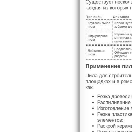
Существует нескол
каждая из которых 
Тип пилы
Описание
Круглопильная
Использует
пила
зубьями дл
Идеальна дл
Циркулярная
материалы.
пила
качественн
Предназнач
Лобзиковая
Обладает у
пила
разрезы.
Применение пил
Пила для строител
площадках и в ремо
как:
Резка древеси
Распиливание 
Изготовление 
Резка пластик
элементов;
Раскрой керам
Резка строител