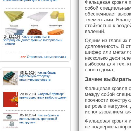
какой пол выбрать для вашего дома
Фальцевая кровля 
собой специальным
обеспечивает высо
элементами. Благо
стойкостью к возде
явлений.
24.12.2024
Как утеплить пол в
Одним из главных 
загородном доме: лучшие материалы и
техники
долговечность. В от
шифер или металло
Строительные материалы
несколько десятиле
выбором для тех, к
своего дома.
05.11.2024
Как выбрать
идеальную отвертку:
Зачем выбират
практические советы
Фальцевая кровля с
между собой специ
20.10.2024
Садовый тример:
преимущества и выбор модели
прочности конструк
ветровые нагрузки.
использованием ка
05.10.2024
Как выбрать и
использовать крепежный
Фальцевая кровля 
инструмент
не подвержена корр