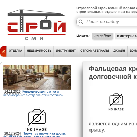
Отраслевой строительный портал о
строительных и отделочных матер
Искать:
на сайте
в интернет
ОТДЕЛКА
НЕДВИЖИМОСТЬ
ИНСТРУМЕНТ
СТРОЙМАТЕРИАЛЫ
ДИЗАЙН
ДОМ
Фальцевая кр
долговечной 
14.11.2025
Керамическая плитка и
керамогранит в отделке стен гостиной
является одним из 
крышу.
28.12.2024
Паркет vs паркетная доска: