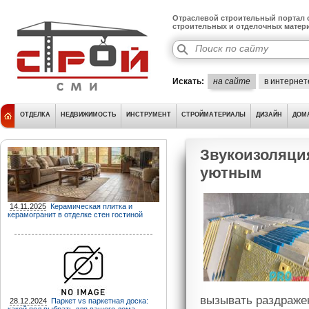
Отраслевой строительный портал о
строительных и отделочных матер
Искать:
на сайте
в интернет
ОТДЕЛКА
НЕДВИЖИМОСТЬ
ИНСТРУМЕНТ
СТРОЙМАТЕРИАЛЫ
ДИЗАЙН
ДОМ
Звукоизоляция
уютным
14.11.2025
Керамическая плитка и
керамогранит в отделке стен гостиной
вызывать раздражен
28.12.2024
Паркет vs паркетная доска: