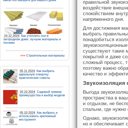
какой пол выбрать для вашего дома
правильной звукоиз
воздействие внешни
спокойствием внутр
напряженного дня.
Для достижения ма
выбрать правильны
24.12.2024
Как утеплить пол в
понадобиться изоля
загородном доме: лучшие материалы и
техники
звукоизоляционные 
существуют такие м
Строительные материалы
покрытий и даже со
сложный процесс, 
поэтому важно обра
05.11.2024
Как выбрать
качество и эффекти
идеальную отвертку:
практические советы
Звукоизоляция 
Выгода звукоизоляц
20.10.2024
Садовый тример:
преимущества и выбор модели
пространства в ваш
и отдыхом, не бесп
спальни, где нужно
05.10.2024
Как выбрать и
использовать крепежный
Однако, звукоизоля
инструмент
но и обеспечивает 