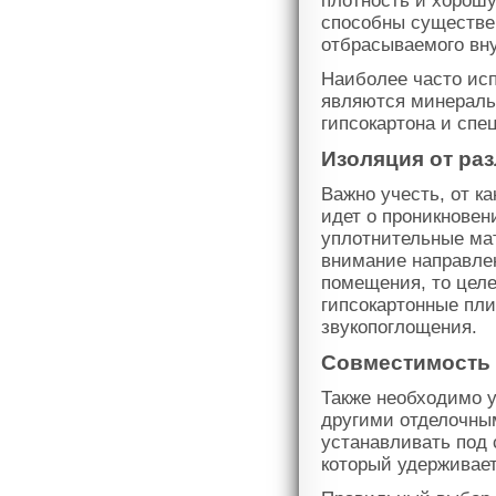
плотность и хорош
способны существе
отбрасываемого вн
Наиболее часто ис
являются минеральн
гипсокартона и спе
Изоляция от ра
Важно учесть, от к
идет о проникновен
уплотнительные ма
внимание направле
помещения, то цел
гипсокартонные пл
звукопоглощения.
Совместимость 
Также необходимо 
другими отделочны
устанавливать под 
который удерживает