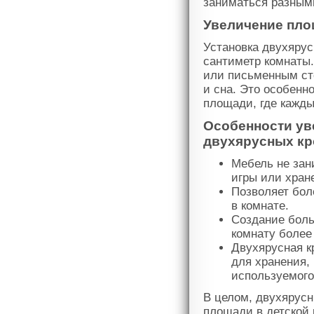
заниматься разными
Увеличение пло
Установка двухяру
сантиметр комнаты
или письменным ст
и сна. Это особенн
площади, где кажды
Особенности ув
двухярусных кр
Мебель не зани
игры или хран
Позволяет бол
в комнате.
Создание боль
комнату более
Двухярусная к
для хранения,
используемого
В целом, двухярусн
площади в детской