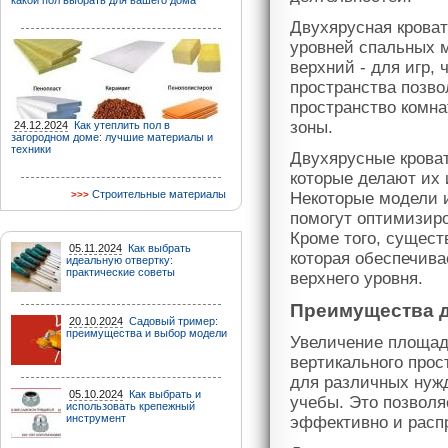
какой пол выбрать для вашего дома
Двухярусная кроват
уровней спальных м
верхний - для игр, 
пространства позво
пространство комна
зоны.
24.12.2024
Как утеплить пол в
загородном доме: лучшие материалы и
техники
Двухярусные крова
которые делают их
Строительные материалы
Некоторые модели 
помогут оптимизиро
Кроме того, сущест
05.11.2024
Как выбрать
которая обеспечива
идеальную отвертку:
практические советы
верхнего уровня.
Преимущества д
20.10.2024
Садовый тример:
преимущества и выбор модели
Увеличение площади
вертикального прос
для различных нужд
05.10.2024
Как выбрать и
учебы. Это позволя
использовать крепежный
инструмент
эффективно и расп