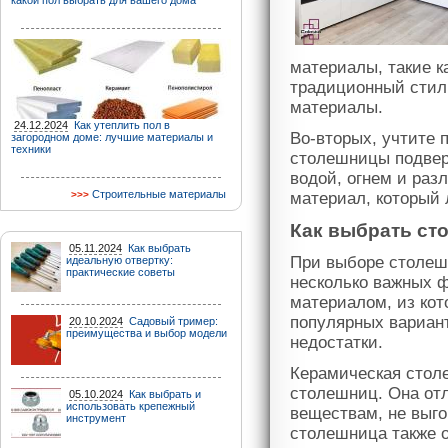
какой пол выбрать для вашего дома
материалы, такие к
традиционный стиль
материалы.
24.12.2024
Как утеплить пол в
Во-вторых, учтите п
загородном доме: лучшие материалы и
техники
столешницы подвер
водой, огнем и ра
Строительные материалы
материал, который л
Как выбрать ст
05.11.2024
Как выбрать
При выборе столеш
идеальную отвертку:
практические советы
несколько важных ф
материалом, из кот
популярных вариант
20.10.2024
Садовый тример:
преимущества и выбор модели
недостатки.
Керамическая стол
столешниц. Она от
05.10.2024
Как выбрать и
использовать крепежный
веществам, не выго
инструмент
столешница также о