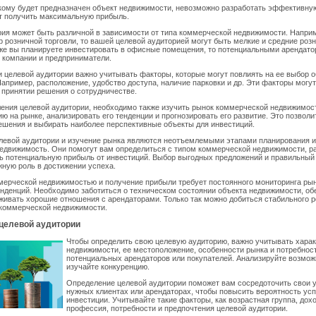
кому будет предназначен объект недвижимости, невозможно разработать эффективную
т получить максимальную прибыль.
ия может быть различной в зависимости от типа коммерческой недвижимости. Наприм
р розничной торговли, то вашей целевой аудиторией могут быть мелкие и средние роз
же вы планируете инвестировать в офисные помещения, то потенциальными арендато
 компании и предприниматели.
 целевой аудитории важно учитывать факторы, которые могут повлиять на ее выбор 
апример, расположение, удобство доступа, наличие парковки и др. Эти факторы могу
принятии решения о сотрудничестве.
ения целевой аудитории, необходимо также изучить рынок коммерческой недвижимост
ю на рынке, анализировать его тенденции и прогнозировать его развитие. Это позвол
шения и выбирать наиболее перспективные объекты для инвестиций.
левой аудитории и изучение рынка являются неотъемлемыми этапами планирования и
едвижимость. Они помогут вам определиться с типом коммерческой недвижимости, р
ь потенциальную прибыль от инвестиций. Выбор выгодных предложений и правильный
жную роль в достижении успеха.
ерческой недвижимостью и получение прибыли требует постоянного мониторинга рын
нденций. Необходимо заботиться о техническом состоянии объекта недвижимости, об
живать хорошие отношения с арендаторами. Только так можно добиться стабильного р
 коммерческой недвижимости.
целевой аудитории
Чтобы определить свою целевую аудиторию, важно учитывать харак
недвижимости, ее местоположение, особенности рынка и потребнос
потенциальных арендаторов или покупателей. Анализируйте возмож
изучайте конкуренцию.
Определение целевой аудитории поможет вам сосредоточить свои 
нужных клиентах или арендаторах, чтобы повысить вероятность ус
инвестиции. Учитывайте такие факторы, как возрастная группа, дохо
профессия, потребности и предпочтения целевой аудитории.