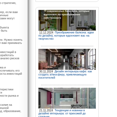
 стратегию,
ер, если вам
ничные
рами могут
объекта
т быть
12.12.2024
Преображение балкона: идеи
по дизайну, которые вдохновят вас на
творчество
и. Нужно понять
ит вам принимать
нвестиций в
азработать
 анализ рисков
ка и
еспечивать его
30.11.2024
Дизайн интерьера кафе: как
оста инвестиций
создать атмосферу, привлекающую
посетителей
теристики
ти
ности рынка и
усилия на
пешной
21.11.2024
Тенденции и новинки в
д, образование,
дизайне интерьера: от прихожей до
спальни