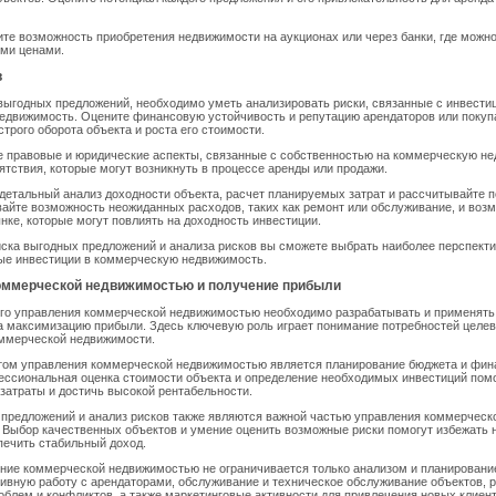
те возможность приобретения недвижимости на аукционах или через банки, где можн
ыми ценами.
в
ыгодных предложений, необходимо уметь анализировать риски, связанные с инвести
едвижимость. Оцените финансовую устойчивость и репутацию арендаторов или покуп
трого оборота объекта и роста его стоимости.
е правовые и юридические аспекты, связанные с собственностью на коммерческую не
тствия, которые могут возникнуть в процессе аренды или продажи.
етальный анализ доходности объекта, расчет планируемых затрат и рассчитывайте 
айте возможность неожиданных расходов, таких как ремонт или обслуживание, и воз
нке, которые могут повлиять на доходность инвестиции.
иска выгодных предложений и анализа рисков вы сможете выбрать наиболее перспект
ые инвестиции в коммерческую недвижимость.
оммерческой недвижимостью и получение прибыли
го управления коммерческой недвижимостью необходимо разрабатывать и применять 
 максимизацию прибыли. Здесь ключевую роль играет понимание потребностей целев
оммерческой недвижимости.
ом управления коммерческой недвижимостью является планирование бюджета и фи
ессиональная оценка стоимости объекта и определение необходимых инвестиций пом
затраты и достичь высокой рентабельности.
предложений и анализ рисков также являются важной частью управления коммерческ
 Выбор качественных объектов и умение оценить возможные риски помогут избежать
печить стабильный доход.
ние коммерческой недвижимостью не ограничивается только анализом и планировани
ивную работу с арендаторами, обслуживание и техническое обслуживание объектов, 
блем и конфликтов, а также маркетинговые активности для привлечения новых клиент