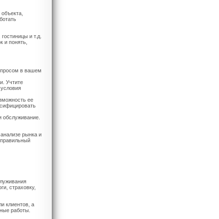
 объекта,
ботать
гостиницы и т.д.
к и понять,
спросом в вашем
и. Учтите
 условия
зможность ее
рсифицировать
и обслуживание.
анализе рынка и
 правильный
служивания
ги, страховку,
и клиентов, а
тные работы.