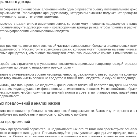
циального дохода
и бюджета и финансовых вложений необходимо провести оценку потенциального дохо
движимости. Рассмотрите арендную плату, которую вы сможете получать от арендато
личения ставки с течением времени.
зможность развития или изменения рынка, которые могут повлиять на доходность ваш
роанализируйте долгосрочные и краткосрочные тренды рынка, чтобы принять в расч
атегии управления и планировании бюджета.
в
лиз рисков является неотъемлемой частью планирования бюджета и финансовых вло
движимость. Рассмотрите возможные риски, которые могут повлиять на вашу инвести
ные арендаторы, изменение законодательства, экономические кризисы или изменени
зработать стратегию для управления возможными рисками, например, создайте резе
осрочные договоры с надежными арендаторами.
вайте о значительном уровне неопределенности, связанном с инвестициями в коммер
оэтому важно иметь запасные средства и гибкий план бюджета на случай непредвиде
имать, что планирование бюджета и финансовых вложений является внутренним проц
 к вашим индивидуальным финансовым возможностям и целям. Не стесняйтесь обрати
ессионалам, чтобы получить детальный анализ и советы по планированию вашей инв
едвижимость.
ых предложений и анализ рисков
ите свои цели и требования к коммерческой недвижимости. Затем изучите рынок и вы
аиболее востребованы и приносят стабильную прибыль.
ых предложений
дных предложений обратитесь к недвижимостных агентствам или просмотрите объявл
ных интернет-площадках. Проанализируйте цены, условия аренды или продажи, площ
ъектов. Оцените потенциал каждого предложения и его привлекательность для аренда