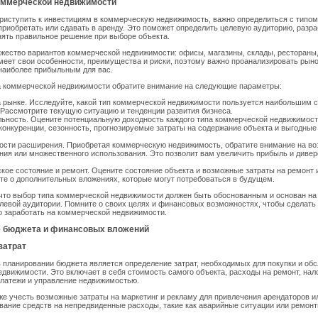
оммерческой недвижимости
приступить к инвестициям в коммерческую недвижимость, важно определиться с типом
приобретать или сдавать в аренду. Это поможет определить целевую аудиторию, разра
нять правильное решение при выборе объекта.
ество вариантов коммерческой недвижимости: офисы, магазины, склады, рестораны, 
меет свои особенности, преимущества и риски, поэтому важно проанализировать рыно
 наиболее прибыльным для вас.
а коммерческой недвижимости обратите внимание на следующие параметры:
 рынке. Исследуйте, какой тип коммерческой недвижимости пользуется наибольшим 
 Рассмотрите текущую ситуацию и тенденции развития бизнеса.
ьность. Оцените потенциальную доходность каждого типа коммерческой недвижимост
конкуренции, сезонность, прогнозируемые затраты на содержание объекта и выгодные
ости расширения. Приобретая коммерческую недвижимость, обратите внимание на во
ия или множественного использования. Это позволит вам увеличить прибыль и диве
кое состояние и ремонт. Оцените состояние объекта и возможные затраты на ремонт 
е о дополнительных вложениях, которые могут потребоваться в будущем.
что выбор типа коммерческой недвижимости должен быть обоснованным и основан на 
левой аудитории. Помните о своих целях и финансовых возможностях, чтобы сделать
 заработать на коммерческой недвижимости.
 бюджета и финансовых вложений
затрат
планировании бюджета является определение затрат, необходимых для покупки и об
движимости. Это включает в себя стоимость самого объекта, расходы на ремонт, нало
латежи и управление недвижимостью.
е учесть возможные затраты на маркетинг и рекламу для привлечения арендаторов ил
вание средств на непредвиденные расходы, такие как аварийные ситуации или ремон