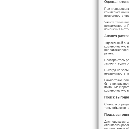
Оценка потен
При планировани
коммерческой не
возможность уве
Учтите также во
недвижимости. П
изменения в стр
Анализ риско
Тщательный ана
коммерческую не
неплатежеспособ
рынке.
Постарайтесь ра
заключите долг
Никогда не забы
недвижимость, п
Важно также пон
быть привязано
помощью к проф
коммерческую н
Поиск выгодн
Сначала определ
типы объектов н
Поиск выгодн
Для поиска выго
специализирован
расположение об