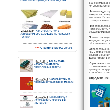
какой пол выбрать для вашего дома
Без понимания, 
которая позволи
Целевая аудитор
интересен секто
компании. Если 
стать различные
При определении
недвижимости. Н
24.12.2024
Как утеплить пол в
решающими при 
загородном доме: лучшие материалы и
техники
Помимо определ
текущую ситуаци
обоснованные ре
Строительные материалы
Определение це
коммерческую н
бюджет и оценит
также играют ва
05.11.2024
Как выбрать
Управление комм
идеальную отвертку:
отслеживания те
практические советы
аренду и поддер
и заработать на
Определение 
20.10.2024
Садовый тример:
преимущества и выбор модели
05.10.2024
Как выбрать и
использовать крепежный
инструмент