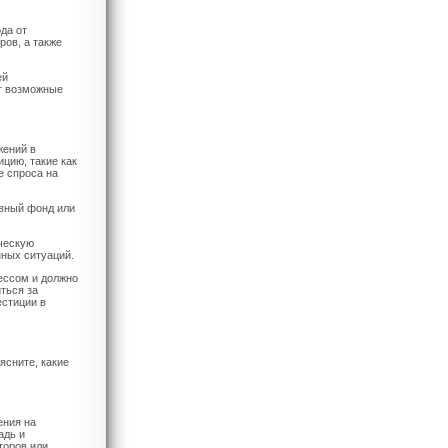
да от
ров, а также
ей
ет возможные
жений в
цию, такие как
е спроса на
рвный фонд или
ческую
нных ситуаций.
ессом и должно
ться за
естиции в
ясните, какие
ения на
адь и
торов или