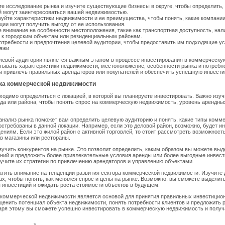
е исследование рынка и изучите существующие бизнесы в округе, чтобы определить, 
й могут заинтересоваться вашей недвижимостью.
уйте характеристики недвижимости и ее преимущества, чтобы понять, какие компании
ции могут получить выгоду от ее использования.
 внимание на особенности местоположения, такие как транспортная доступность, нал
 к городским объектам или резиденциальным районам.
отребности и предпочтения целевой аудитории, чтобы предоставить им подходящие у
ажи.
левой аудитории является важным этапом в процессе инвестирования в коммерческу
ывать характеристики недвижимости, местоположение, особенности рынка и потребн
ы привлечь правильных арендаторов или покупателей и обеспечить успешную инвести
ка коммерческой недвижимости
ходимо определиться с локацией, в которой вы планируете инвестировать. Важно изуч
ода или района, чтобы понять спрос на коммерческую недвижимость, уровень арендны
анализ рынка поможет вам определить целевую аудиторию и понять, какие типы комм
стребованы в данной локации. Например, если это деловой район, возможно, будет ин
иям. Если это жилой район с активной торговлей, то стоит рассмотреть возможност
в магазины или рестораны.
зучить конкурентов на рынке. Это позволит определить, каким образом вы можете выд
ний и предложить более привлекательные условия аренды или более выгодные инвес
учите их стратегии по привлечению арендаторов и управлению объектами.
атить внимание на тенденции развития сектора коммерческой недвижимости. Изучите
х, чтобы понять, как менялся спрос и цены на рынке. Возможно, вы сможете выделит
 инвестиций и ожидать роста стоимости объектов в будущем.
 коммерческой недвижимости является основой для принятия правильных инвестицио
ценить потенциал объекта недвижимости, понять потребности клиентов и предложить
даря этому вы сможете успешно инвестировать в коммерческую недвижимость и получ