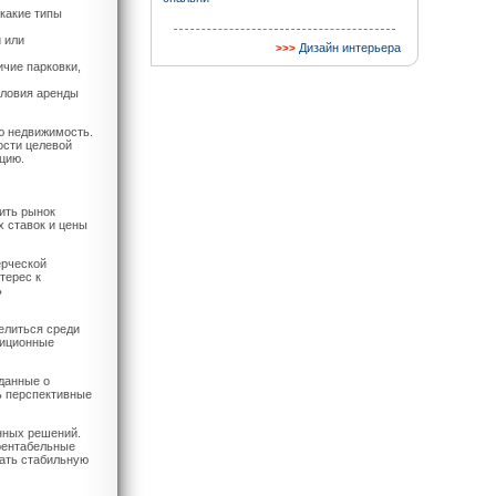
какие типы
 или
Дизайн интерьера
ичие парковки,
словия аренды
ю недвижимость.
ости целевой
цию.
ить рынок
х ставок и цены
ерческой
терес к
ь
елиться среди
тиционные
 данные о
ь перспективные
нных решений.
 рентабельные
ать стабильную