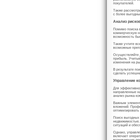
покупателей.
Также рассмотри
с более выгодн
Анализ риско
Помимо поиска в
коммерческую н
возможность быс
Также учтите вс
возможные препя
Осуществляйте д
прибыль. Учитыв
изменения на ры
В результате по
сделать успешн
Управление к
Для эффективно
направленные на
анализ рынка к
Важным элемент
вложений. Проф
оптимизировать 
Поиск выгодных 
недвижимостью.
ситуаций и обес
Однако, управле
включает операт
возникающих про