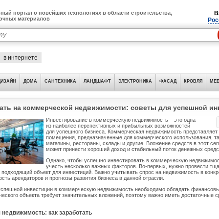
ный портал о новейших технологиях в области строительства,
В
лочных материалов
Рос
в интернете
ДИЗАЙН
ДОМА
САНТЕХНИКА
ЛАНДШАФТ
ЭЛЕКТРОНИКА
ФАСАД
КРОВЛЯ
МЕБ
тать на коммерческой недвижимости: советы для успешной и
Инвестирование в коммерческую недвижимость – это одна
из наиболее перспективных и прибыльных возможностей
для успешного бизнеса. Коммерческая недвижимость представляет 
помещения, предназначенные для коммерческого использования, та
магазины, рестораны, склады и другие. Вложение средств в этот се
может принести хороший доход и стабильный поток денежных средс
Однако, чтобы успешно инвестировать в коммерческую недвижимос
учесть несколько важных факторов. Во-первых, нужно провести тщ
 подходящий объект для инвестиций. Важно учитывать спрос на недвижимость в конкр
сть арендаторов и прогнозы развития бизнеса в данной отрасли.
 успешной инвестиции в коммерческую недвижимость необходимо обладать финансов
еского объекта требует значительных вложений, поэтому важно иметь достаточные с
 недвижимость: как заработать