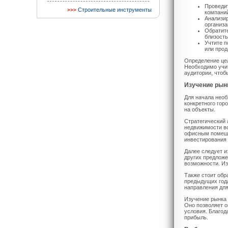
Проведит
Строительные инструменты
компани
Анализир
организа
Обратите
близость
Учтите п
или прод
Определение це
Необходимо учит
аудитории, чтоб
Изучение рын
Для начала необ
конкретного гор
на объекты.
Стратегический 
недвижимости во
офисным помещен
инвестирования 
Далее следует и
других предложе
возможности. Из
Также стоит обр
предыдущих года
направления для
Изучение рынка
Оно позволяет о
условия. Благо
прибыль.