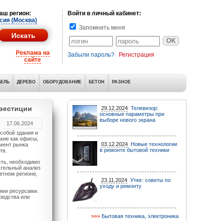
аш регион:
Войти в личный кабинет:
сия (Москва)
Запомнить меня
Реклама на
Забыли пароль?
Регистрация
сайте
ЕЛЬ
ДЕРЕВО
ОБОРУДОВАНИЕ
БЕТОН
РАЗНОЕ
нвестиции
29.12.2024
Телевизор:
основные параметры при
выборе нового экрана
17.06.2024
собой здания и
кие как офисы,
03.12.2024
Новые технологии
гмент рынка
в ремонте бытовой техники
тв.
ть, необходимо
ательный анализ
етном регионе,
23.11.2024
Утюг: советы по
уходу и ремонту
ыми ресурсами.
редства или
Бытовая техника, электроника