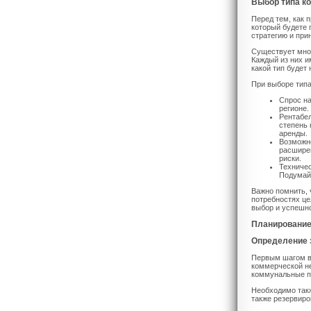
Выбор типа к
Перед тем, как 
который будете 
стратегию и при
Существует множ
Каждый из них и
какой тип будет
При выборе тип
Спрос на
регионе.
Рентабел
степень 
аренды.
Возможн
расширен
риски.
Техничес
Подумайт
Важно помнить, 
потребностях це
выбор и успешно
Планирование
Определение 
Первым шагом в 
коммерческой не
коммунальные п
Необходимо такж
также резервиро