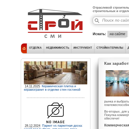
Отраслевой строитель
строительных и отде
Искать:
на сайте
ОТДЕЛКА
НЕДВИЖИМОСТЬ
ИНСТРУМЕНТ
СТРОЙМАТЕРИАЛЫ
Как зарабо
14.11.2025
Керамическая плитка и
керамогранит в отделке стен гостиной
рынка и выбрать
платежеспособно
Во-вторых, для
Покупка коммерч
обеспечит
Коммерческая
28.12.2024
Паркет vs паркетная доска: