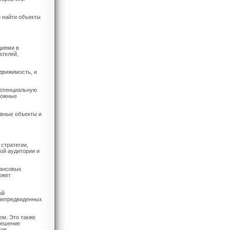
о найти объекты
циями в
ателей,
движимость, и
потенциальную
можные
ивные объекты и
стратегии,
ой аудитории и
нансовых
ожет
ой
 непредвиденных
ем. Это также
решение
ов.