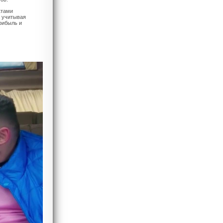
ктами
, учитывая
рибыль и