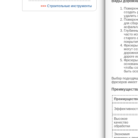
Виды дорожн
Строительные инструменты
Поверхно
создать 
удалить 
Поверхн
для сбор
асфальта
Глубинны
часто ис
старого 
покрытия
Фрезеры
могут со
дорожног
дороге и
Фрезеры-
основани
чтобы со
быть осо
Выбор подходяще
фрезеров имеет
Преимущества
Преимуществ
Эффективност
Высокое
качество
обработки
Экономия
времени и ден