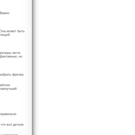
 Важно
 Она может быть
вующей
резеры легче
фективные, но
выбрать фрезер
аботки
 наилучший
 правильно
что все детали