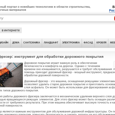
ный портал о новейших технологиях в области строительства,
В
лочных материалов
Рос
в интернете
ДИЗАЙН
ДОМА
САНТЕХНИКА
ЛАНДШАФТ
ЭЛЕКТРОНИКА
ФАСАД
КРОВЛЯ
МЕБ
резер: инструмент для обработки дорожного покрытия
Дорожное покрытие играет важную роль в обеспечении
безопасности и комфорта на дорогах. Однако с течением
времени оно изнашивается, разрушается и требует обслуживания. И
помощь приходит дорожный фрезер - мощный инструмент, предназ
обработки дорожной поверхности.
Дорожный фрезер - это машина, оснащенная режущими элементами
позволяют удалить старое дорожное покрытие и приготовить основа
слоя асфальта. Он может быть использован для фрезерования асф
их типов дорожного покрытия.
п работы дорожного фрезера заключается в механическом удалении верхнего слоя д
ощью вращающихся режущих элементов. Для этого фрезер может быть оснащен разл
ости от требуемого результата. При этом машина обеспечивает высокую точность и к
ной поверхности.
р является важным инструментом для обслуживания дорожной инфраструктуры. Он п
во дорожного покрытия, повысить безопасность и снизить затраты на его обслуживани