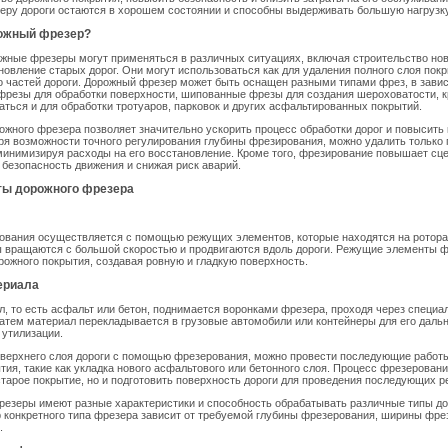
еру дороги остаются в хорошем состоянии и способны выдерживать большую нагрузку
рожный фрезер?
жные фрезеры могут применяться в различных ситуациях, включая строительство нов
новление старых дорог. Они могут использоваться как для удаления полного слоя покры
о частей дороги. Дорожный фрезер может быть оснащен разными типами фрез, в зави
 фрезы для обработки поверхности, шипованные фрезы для создания шероховатости, к
аться и для обработки тротуаров, парковок и других асфальтированных покрытий.
жного фрезера позволяет значительно ускорить процесс обработки дорог и повысить
ря возможности точного регулирования глубины фрезирования, можно удалить только
минимизируя расходы на его восстановление. Кроме того, фрезирование повышает сц
 безопасность движения и снижая риск аварий.
ты дорожного фрезера
ования осуществляется с помощью режущих элементов, которые находятся на ротора
ы вращаются с большой скоростью и продвигаются вдоль дороги. Режущие элементы 
рожного покрытия, создавая ровную и гладкую поверхность.
ериала
, то есть асфальт или бетон, поднимается воронками фрезера, проходя через специа
атем материал перекладывается в грузовые автомобили или контейнеры для его даль
 утилизации.
 верхнего слоя дороги с помощью фрезерования, можно провести последующие работ
тия, такие как укладка нового асфальтового или бетонного слоя. Процесс фрезеровани
старое покрытие, но и подготовить поверхность дороги для проведения последующих р
резеры имеют разные характеристики и способность обрабатывать различные типы д
 конкретного типа фрезера зависит от требуемой глубины фрезерования, ширины фре
.