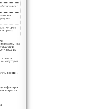
 обеспечивает
ривести к
ородских
ала, которые
нте других
ая
 параметры, как
сплуатации
обслуживание
, снизить
ной индустрии.
ьтаты работы и
одели фрезеров
ания покрытия
на