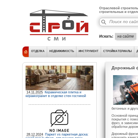
Отраслевой строитель
строительных и отде
Искать:
на сайте
ОТДЕЛКА
НЕДВИЖИМОСТЬ
ИНСТРУМЕНТ
СТРОЙМАТЕРИАЛЫ
Дорожный ф
14.11.2025
Керамическая плитка и
керамогранит в отделке стен гостиной
бетонных и друг
Основной принци
покрытия с пом
фрез, в зависим
обработки дорож
Дорожный фрезе
28.12.2024
Паркет vs паркетная доска:
улучшить качест