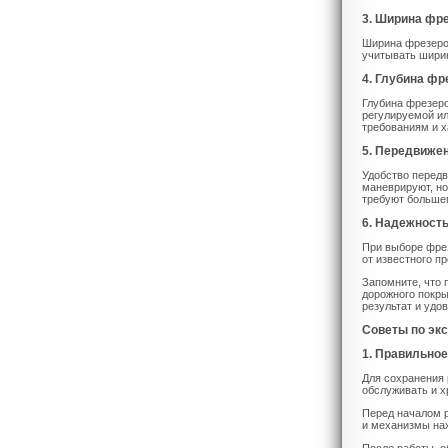
3. Ширина фр
Ширина фрезеро
учитывать ширин
4. Глубина фр
Глубина фрезеро
регулируемой и
требованиям и х
5. Передвиже
Удобство передв
маневрируют, н
требуют большег
6. Надежность
При выборе фре
от известного п
Запомните, что 
дорожного покр
результат и удо
Советы по эк
1. Правильно
Для сохранения 
обслуживать и х
Перед началом р
и механизмы нах