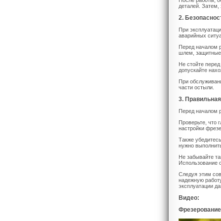
После работы, о
деталей. Затем,
2. Безопаснос
При эксплуатаци
аварийных ситу
Перед началом р
шлем, защитные 
Не стойте перед
допускайте нахо
При обслуживани
части остыли.
3. Правильная
Перед началом р
Проверьте, что 
настройки фрезе
Также убедитесь
нужно выполнить
Не забывайте та
Использование о
Следуя этим сов
надежную работу
эксплуатации да
Видео:
Фрезерование 