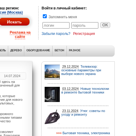
аш регион:
Войти в личный кабинет:
сия (Москва)
Запомнить меня
Реклама на
Забыли пароль?
Регистрация
сайте
ЕЛЬ
ДЕРЕВО
ОБОРУДОВАНИЕ
БЕТОН
РАЗНОЕ
29.12.2024
Телевизор:
основные параметры при
выборе нового экрана
14.07.2024
 здесь на
наченный для
03.12.2024
Новые технологии
в ремонте бытовой техники
, которые
ние для нового
альтовых,
23.11.2024
Утюг: советы по
орожного
уходу и ремонту
ичными типами
ачество
озволяет
Бытовая техника, электроника
е. Благодаря