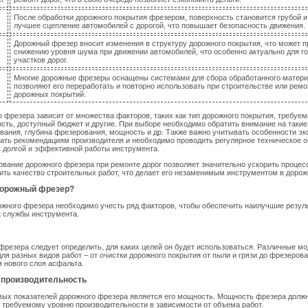
После обработки дорожного покрытия фрезером, поверхность становится грубой и
лучшее сцепление автомобилей с дорогой, что повышает безопасность движения.
Дорожный фрезер вносит изменения в структуру дорожного покрытия, что может п
снижению уровня шума при движении автомобилей, что особенно актуально для г
участков дорог.
Многие дорожные фрезеры оснащены системами для сбора обработанного матери
позволяют его переработать и повторно использовать при строительстве или ремо
дорожных покрытий.
 фрезера зависит от множества факторов, таких как тип дорожного покрытия, требуем
сть, доступный бюджет и другие. При выборе необходимо обратить внимание на такие
ания, глубина фрезерования, мощность и др. Также важно учитывать особенности эк
ать рекомендациям производителя и необходимо проводить регулярное техническое 
 долгой и эффективной работы инструмента.
зование дорожного фрезера при ремонте дорог позволяет значительно ускорить процесс
ить качество строительных работ, что делает его незаменимым инструментом в дорож
дорожный фрезер?
жного фрезера необходимо учесть ряд факторов, чтобы обеспечить наилучшие резул
к службы инструмента.
фрезера следует определить, для каких целей он будет использоваться. Различные м
ля разных видов работ – от очистки дорожного покрытия от пыли и грязи до фрезеров
 нового слоя асфальта.
и производительность
вых показателей дорожного фрезера является его мощность. Мощность фрезера долж
 требуемому уровню производительности в зависимости от объема работ.