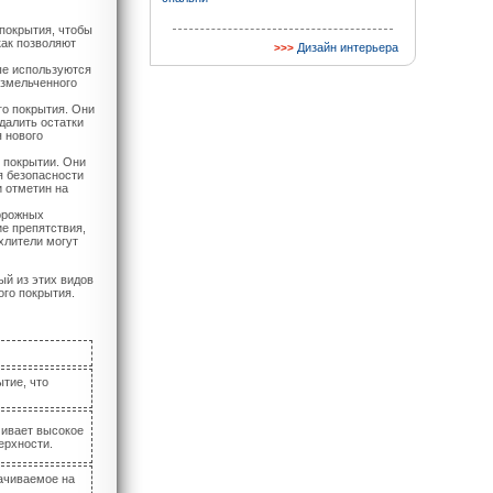
покрытия, чтобы
как позволяют
Дизайн интерьера
ые используются
измельченного
го покрытия. Они
далить остатки
я нового
 покрытии. Они
я безопасности
и отметин на
дорожных
ие препятствия,
хлители могут
ый из этих видов
го покрытия.
тие, что
чивает высокое
ерхности.
ачиваемое на