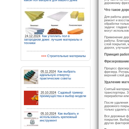
какой пол выбрать для вашего дома
дорожному фрез
Что такое до
Для работы доро
ремонт и восста
обработки тольк
задачи: гладкие
могут использов
24.12.2024
Как утеплить пол в
Применение доро
загородном доме: лучшие материалы и
работы. Благода
техники
слой покрытия, 
дороги, улучшая
Принцип рабо
Строительные материалы
Фрезерование
Процесс фрезер
05.11.2024
Как выбрать
фрезера. Ротор
идеальную отвертку:
верхний слой до
практические советы
Удаление мат
Снятый материал
20.10.2024
Садовый тример:
транспортеры. З
преимущества и выбор модели
переработки или
После удаления
дорожного покры
только удалить 
05.10.2024
Как выбрать и
Все дорожные ф
использовать крепежный
покрытия. Выбор
инструмент
других факторов