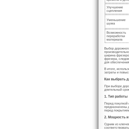
Улучшение
сцепления
Уменьшение
шума
Возможность
переработки
материала
Выбор дорожного
производительно
ширина фрезеров
фрезера, следов
для обеспечения
В итоге, исполь
затраты и повыс
Как выбрать 
При выборе доро
длительный сро
1. Тип работы
Перед покупкой 
предназначены д
перед покрытием
2. Мощность 
Одним из ключе
соответствовать