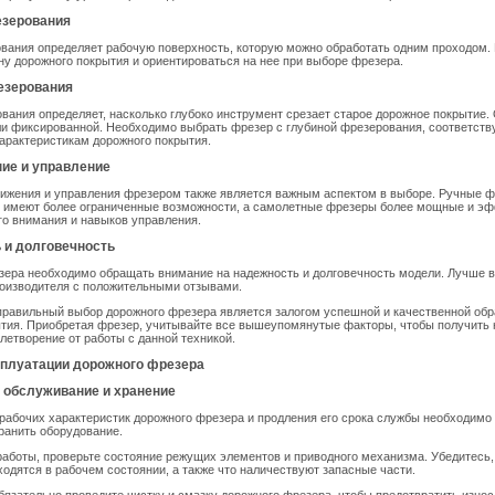
езерования
вания определяет рабочую поверхность, которую можно обработать одним проходом.
у дорожного покрытия и ориентироваться на нее при выборе фрезера.
езерования
вания определяет, насколько глубоко инструмент срезает старое дорожное покрытие.
ли фиксированной. Необходимо выбрать фрезер с глубиной фрезерования, соответст
арактеристикам дорожного покрытия.
ние и управление
ижения и управления фрезером также является важным аспектом в выборе. Ручные ф
о имеют более ограниченные возможности, а самолетные фрезеры более мощные и эф
о внимания и навыков управления.
 и долговечность
зера необходимо обращать внимание на надежность и долговечность модели. Лучше 
роизводителя с положительными отзывами.
правильный выбор дорожного фрезера является залогом успешной и качественной обр
ытия. Приобретая фрезер, учитывайте все вышеупомянутые факторы, чтобы получить
влетворение от работы с данной техникой.
сплуатации дорожного фрезера
е обслуживание и хранение
рабочих характеристик дорожного фрезера и продления его срока службы необходимо
ранить оборудование.
аботы, проверьте состояние режущих элементов и приводного механизма. Убедитесь, 
одятся в рабочем состоянии, а также что наличествуют запасные части.