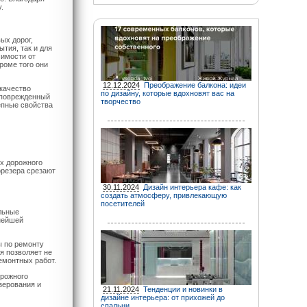
.
ых дорог,
тия, так и для
симости от
роме того они
12.12.2024
Преображение балкона: идеи
 качество
по дизайну, которые вдохновят вас на
 поврежденный
творчество
епные свойства
х дорожного
фрезера срезают
30.11.2024
Дизайн интерьера кафе: как
создать атмосферу, привлекающую
посетителей
льные
нейшей
ы по ремонту
я позволяет не
емонтных работ.
орожного
зерования и
21.11.2024
Тенденции и новинки в
дизайне интерьера: от прихожей до
спальни