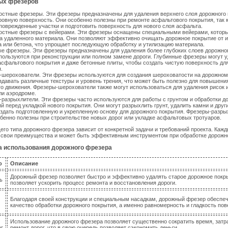
ых фрезеров
стные фрезеры. Эти фрезеры предназначены для удаления верхнего слоя дорожного 
ровную поверхность. Они особенно полезны при ремонте асфальтового покрытия, так 
поврежденные участки и подготовить поверхность для нового слоя асфальта.
остные фрезеры с вейерами. Эти фрезеры оснащены специальными вейерами, котор
а удаленного материала. Они позволяют эффективно очищать дорожное покрытие от 
 или бетона, что упрощает последующую обработку и утилизацию материала.
е фрезеры. Эти фрезеры предназначены для удаления более глубоких слоев дорожно
пользуются при реконструкции или полном замене дороги. Глубинные фрезеры могут у
асфальтового покрытия и даже бетонные плиты, чтобы создать чистую поверхность дл
.
-шерохователи. Эти фрезеры используются для создания шероховатости на дорожном
здавать различные текстуры и уровень трения, что может быть полезно для повышени
о движения. Фрезеры-шерохователи также могут использоваться для удаления рисок 
ли аэродроме.
разрыхлители. Эти фрезеры часто используются для работы с грунтом и обработки 
й перед укладкой нового покрытия. Они могут разрыхлить грунт, удалить камни и друг
здать подготовленную и укрепленную основу для дорожного покрытия. Фрезеры-разры
бенно полезны при строительстве новых дорог или укладке асфальтовых тротуаров.
го типа дорожного фрезера зависит от конкретной задачи и требований проекта. Кажд
 свои преимущества и может быть эффективным инструментом при обработке дорожно
 использования дорожного фрезера
о
Описание
Дорожный фрезер позволяет быстро и эффективно удалять старое дорожное покры
ь
позволяет ускорить процесс ремонта и восстановления дороги.
Благодаря своей конструкции и специальным насадкам, дорожный фрезер обеспе
качество обработки дорожного покрытия, а именно равномерность и гладкость пов
Использование дорожного фрезера позволяет существенно сократить время, затр
ег
ремонт дорог, что в свою очередь позволяет сэкономить деньги.