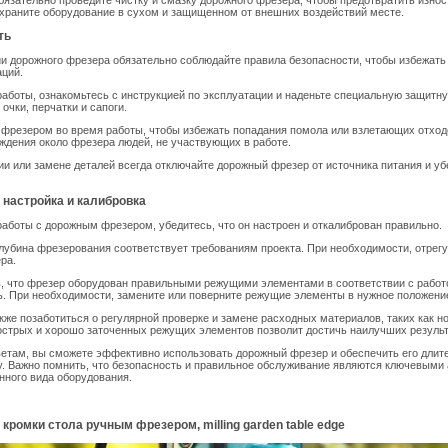
бязательно проведите чистку и смазку дорожного фрезера, чтобы предотвратить износ
 храните оборудование в сухом и защищенном от внешних воздействий месте.
ть
и дорожного фрезера обязательно соблюдайте правила безопасности, чтобы избежать
аций.
аботы, ознакомьтесь с инструкцией по эксплуатации и наденьте специальную защитн
очки, перчатки и сапоги.
 фрезером во время работы, чтобы избежать попадания помола или взлетающих отход
ждения около фрезера людей, не участвующих в работе.
и или замене деталей всегда отключайте дорожный фрезер от источника питания и убе
 настройка и калибровка
аботы с дорожным фрезером, убедитесь, что он настроен и откалиброван правильно.
глубина фрезерования соответствует требованиям проекта. При необходимости, отрег
ра.
, что фрезер оборудован правильными режущими элементами в соответствии с работ
. При необходимости, замените или поверните режущие элементы в нужное положени
кже позаботиться о регулярной проверке и замене расходных материалов, таких как н
стрых и хорошо заточенных режущих элементов позволит достичь наилучших результ
етам, вы сможете эффективно использовать дорожный фрезер и обеспечить его длит
. Важно помнить, что безопасность и правильное обслуживание являются ключевыми
нного вида оборудования.
кромки стола ручным фрезером, milling garden table edge