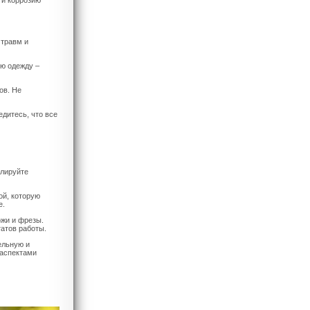
 и коррозию
 травм и
ую одежду –
ов. Не
дитесь, что все
улируйте
ой, которую
е.
ожи и фрезы.
атов работы.
ельную и
 аспектами