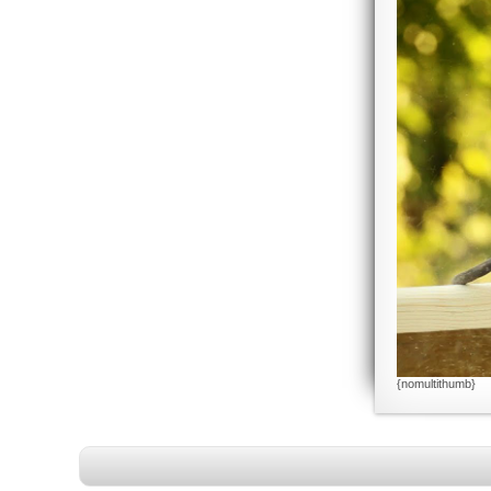
{nomultithumb}