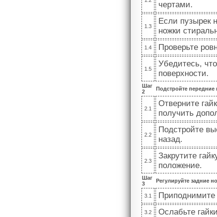
1.2
чертами.
Если пузырек 
1.3
ножки стираль
Проверьте ровн
1.4
Убедитесь, чт
1.5
поверхности.
Шаг
Подстройте передние
2
Отверните гайк
2.1
получить допо
Подстройте вы
2.2
назад.
Закрутите гайк
2.3
положение.
Шаг
Регулируйте задние н
3
Приподнимите 
3.1
Ослабьте гайки
3.2