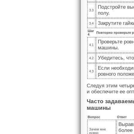
Подстройте вы
3.3
полу.
Закрутите гайк
3.4
Шаг
Повторно проверьте 
4
Проверьте ров
4.1
машины.
Убедитесь, чт
4.2
Если необходи
4.3
ровного положе
Следуя этим четыр
и обеспечите ее оп
Часто задаваем
машины
Вопрос
Ответ
Вырав
Зачем мне
более
нужно