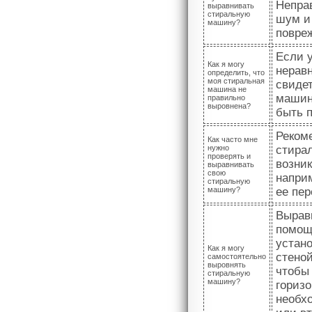
Непра
выравнивать
стиральную
шум и
машину?
повре
Если 
Как я могу
нерав
определить, что
моя стиральная
свиде
машина не
машин
правильно
выровнена?
быть 
Реком
Как часто мне
нужно
стира
проверять и
возни
выравнивать
свою
наприм
стиральную
машину?
ее пе
Вырав
помощ
устано
Как я могу
стено
самостоятельно
выровнять
чтобы
стиральную
машину?
горизо
необх