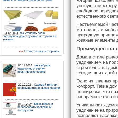
которая позволяет 
какой пол выбрать для вашего дома
уютную атмосферу.
свободное передви
естественного свет
Неотъемлемой част
материалы и мебел
24.12.2024
Как утеплить пол в
природную привлека
загородном доме: лучшие материалы и
техники
кованые элементы д
Преимущества д
Строительные материалы
Дома в стиле ранч
уединением на прир
05.11.2024
Как выбрать
строительства домо
идеальную отвертку:
практические советы
сегодняшних дней н
Одно из главных пр
20.10.2024
Садовый тример:
комфорт. Такие дом
преимущества и выбор модели
планировки, что по
панорамные окна и
05.10.2024
Как выбрать и
Уникальность домов
использовать крепежный
уединение на приро
инструмент
позволяют наслажд