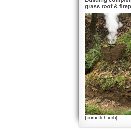
grass roof & fire
{nomultithumb}