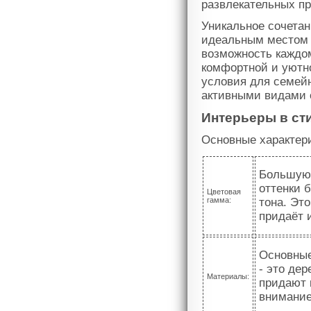
развлекательных пр
Уникальное сочетан
идеальным местом 
возможность каждом
комфортной и уютно
условия для семейн
активными видами 
Интерьеры в ст
Основные характери
Большую 
оттенки б
Цветовая
гамма:
тона. Эт
придаёт 
Основные
- это де
Материалы:
придают 
внимание