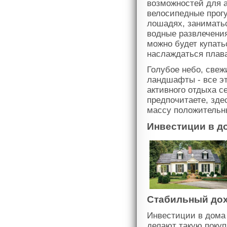
возможностей для а
велосипедные прог
лошадях, занимать
водные развлечения
можно будет купать
наслаждаться плава
Голубое небо, свеж
ландшафты - все э
активного отдыха с
предпочитаете, зде
массу положительн
Инвестиции в до
Стабильный дох
Инвестиции в дома
делают такую покуп