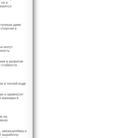
 но и
ремятся
ступным даже
 спортом в
ьи могут
жность
ник в развитии
 стойкости
ие в теплой воде
ие и привносят
и ваннами в
ие на
рвное
, аквааэробика и
т выработку