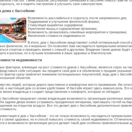
рмонов счастья. Таким образом, регулярные тренировки в бассейне помогут вам не т
отдохнуть, но и поднять настроение и улучшить свое самочувствие.
 дома с бассейном:
Возможность расслабиться и отдохнуть после напряженного дня;
Поддержание и улучшение физической формы;
Стимуляция выработки эндорфинов;
Укрепление мышц и оздоровление организма;
Возможность организовать семейные мероприятия и тренировки;
Увеличение стоимости недвижимости.
В итоге, дом с бассейном представляет собой оптимальный способ 
лько физически, но и морально. Он позволяет вам насладиться прекрасными момента
аться спортом и проводить время с семьей и друзьями. Владение таким домом будет 
та и роскоши, но и лучшим вложением в ваше здоровье и благополучие.
оимости недвижимости
ых факторов, влияющих на рост стоимости домов с бассейном, является спрос на та
редставьте себе ситуацию: вы продаёте свой дом и в объявлении о продаже указывает
тот фактор сразу привлечет внимание потенциальных покупателей, ведь дом с бассей
оскошным объектом.
ество людей, которым дорого престижное и комфортное место проживания. Им хочет
ой, а настоящий дом со всеми удобствами. И бассейн играет здесь важную роль. Его 
е жизни владельца и создает представление о комфорте, которым он обладает.
 с бассейном предлагает своим владельцам возможность организации различных меро
 На заднем дворе можно устраивать праздничные вечеринки, приглашать гостей на бар
щением на открытом воздухе. Все это делает дом с бассейном дополнительно привл
 стоимость.
инвестиция в дом с бассейном - это не только возможность насладиться прекрасным
й о своем здоровье, но и способ повысить стоимость своей недвижимости. Отличител
та и возможности организации досуга делают такой дом особенно привлекательным д