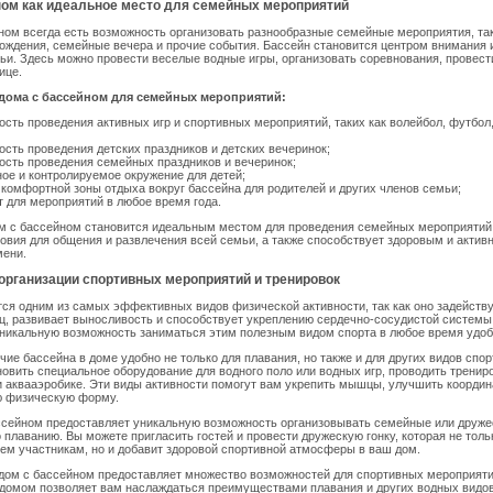
ном как идеальное место для семейных мероприятий
ном всегда есть возможность организовать разнообразные семейные мероприятия, так
рождения, семейные вечера и прочие события. Бассейн становится центром внимания 
ьи. Здесь можно провести веселые водные игры, организовать соревнования, провес
ице.
дома с бассейном для семейных мероприятий:
сть проведения активных игр и спортивных мероприятий, таких как волейбол, футбол
сть проведения детских праздников и детских вечеринок;
сть проведения семейных праздников и вечеринок;
ое и контролируемое окружение для детей;
комфортной зоны отдыха вокруг бассейна для родителей и других членов семьи;
 для мероприятий в любое время года.
ом с бассейном становится идеальным местом для проведения семейных мероприятий
вия для общения и развлечения всей семьи, а также способствует здоровым и акти
мени.
организации спортивных мероприятий и тренировок
ся одним из самых эффективных видов физической активности, так как оно задейству
, развивает выносливость и способствует укреплению сердечно-сосудистой системы
никальную возможность заниматься этим полезным видом спорта в любое время удоб
ичие бассейна в доме удобно не только для плавания, но также и для других видов спо
овить специальное оборудование для водного поло или водных игр, проводить тренир
 аквааэробике. Эти виды активности помогут вам укрепить мышцы, улучшить коорди
 физическую форму.
ссейном предоставляет уникальную возможность организовывать семейные или друже
 плаванию. Вы можете пригласить гостей и провести дружескую гонку, которая не толь
ем участникам, но и добавит здоровой спортивной атмосферы в ваш дом.
дом с бассейном предоставляет множество возможностей для спортивных мероприяти
домом позволяет вам наслаждаться преимуществами плавания и других водных видов