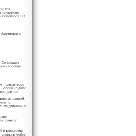
ие как
и привлекает
ти семейное BBQ
, бадминтон и
. Он создает
вным способам
ет практически
. Бассейн в доме
ное для вас.
ртивных занятий.
овки по
нацию движений и
ские
ко принесет
й и тренировок.
 спорта в любое