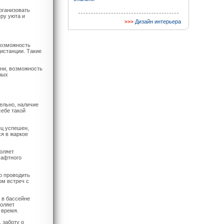
рганизовать
еру уюта и
Дизайн интерьера
возможность
истанции. Такие
зни, возможность
ных
ельно, наличие
себе такой
ец успешен,
ся в жаркое
оляет
шафтного
о проводить
ом встреч с
 в бассейне
оляет
 время.
 заботу о