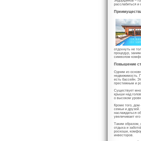
эндорфинов – го
расслабиться и 
Преимущества
отдохнуть не то
процедур, заним
символом комфор
Повышение ст
Одним из основн
недвижимость. П
есть бассейн. Э
престижным и р
Существует множ
крыши над голов
о высоком уровн
Кроме того, дом
семьи и друзей.
наслаждаться об
увеличивает его
Таким образом, 
отдыха и забото
роскоши, комфор
инвесторов.