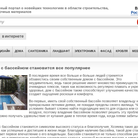
ный портал о новейших технологиях в области строительства,
В
лочных материалов
Рос
в интернете
ДИЗАЙН
ДОМА
САНТЕХНИКА
ЛАНДШАФТ
ЭЛЕКТРОНИКА
ФАСАД
КРОВЛЯ
МЕБ
 с бассейном становится все популярнее
В последнее время все больше и больше людей стремятся
обзавестись своим собственным домом с бассейном. Это
неудивительно, ведь такое решение имеет множество преимуществ
очевидных плюсов, таких как возможность регулярно плавать и укр
здоровье, дом с бассейном также способствует улучшению качеств
создает ощущение роскоши и комфорта.
Во-первых, иметь свой собственный бассейн позволяет владельцу 
прекрасными летними днями, не покидая пределы своего жилища. Ча
условиях бывает сложно найти подходящее место для отдыха или с
воздухе, поэтому владение бассейном позволяет решить эту пробле
ожно получать удовольствие от купания даже в теплое время года, когда пляжи забиты
с бассейном становится символом высокого статуса и благополучия. Хозяева таких д
как успешные и достигшие в жизни люди. Благодаря наличию бассейна, такой дом ст
ает первое впечатление о его владельцах. Бассейн становится не только способом ре
, но и прекрасным атрибутом социального статуса, который вызывает восторг и завист