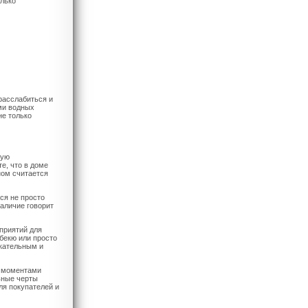
олько
расслабиться и
ми водных
не только
кую
е, что в доме
ном считается
ся не просто
наличие говорит
приятий для
бекю или просто
екательным и
и моментами
ьные черты
ля покупателей и