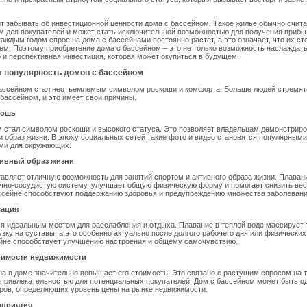
ит забывать об инвестиционной ценности дома с бассейном. Такое жилье обычно счит
 для покупателей и может стать исключительной возможностью для получения прибы
 каждым годом спрос на дома с бассейнами постоянно растет, а это означает, что их с
ем. Поэтому приобретение дома с бассейном – это не только возможность наслажда
 и перспективная инвестиция, которая может окупиться в будущем.
т популярность домов с бассейном
бассейном стал неотъемлемым символом роскоши и комфорта. Больше людей стремят
бассейном, и это имеет свои причины.
кошь
 стал символом роскоши и высокого статуса. Это позволяет владельцам демонстриро
и образ жизни. В эпоху социальных сетей такие фото и видео становятся популярными
ми для окружающих.
тивный образ жизни
авляет отличную возможность для занятий спортом и активного образа жизни. Плаван
ечно-сосудистую систему, улучшает общую физическую форму и помогает снизить ве
ссейне способствуют поддержанию здоровья и предупреждению множества заболевани
сация
я идеальным местом для расслабления и отдыха. Плавание в теплой воде массирует 
зку на суставы, а это особенно актуально после долгого рабочего дня или физических 
ейне способствует улучшению настроения и общему самочувствию.
оимости недвижимости
а в доме значительно повышает его стоимость. Это связано с растущим спросом на 
привлекательностью для потенциальных покупателей. Дом с бассейном может быть о
ров, определяющих уровень цены на рынке недвижимости.
оприятия