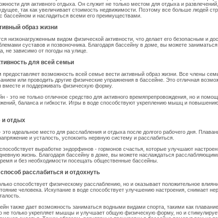
ожности для активного отдыха. Он служит не только местом для отдыха и развлечений,
удущее, так как увеличивает стоимость недвижимости. Поэтому все больше людей ст
с бассейном и насладиться всеми его преимуществами.
тивный образ жизни
ся низконагруженным видом физической активности, что делает его безопасным и до
блемами суставов и позвоночника. Благодаря бассейну в доме, вы можете заниматься
а, не зависимо от погоды на улице.
тивность для всей семьи
 предоставляет возможность всей семье вести активный образ жизни. Все члены сем
анием или проводить другие физические упражнения в бассейне. Это отличная возмо
я вместе и поддерживать физическую форму.
йн - это не только отличное средство для активного времяпрепровождения, но и помощ
жений, баланса и гибкости. Игры в воде способствуют укреплению мышц и повышению
 и отдых
- это идеальное место для расслабления и отдыха после долгого рабочего дня. Плаван
напряжение и усталость, успокоить нервную систему и расслабиться.
способствует выработке эндорфинов - гормонов счастья, которые улучшают настроен
дневную жизнь. Благодаря бассейну в доме, вы можете наслаждаться расслабляющим
время и без необходимости посещать общественные бассейны.
способ расслабиться и отдохнуть
олько способствует физическому расслаблению, но и оказывает положительное влиян
тояние человека. Искупание в воде способствует улучшению настроения, снимает не
талость.
сейн также дает возможность заниматься водными видами спорта, такими как плавание
о не только укрепляет мышцы и улучшает общую физическую форму, но и стимулируе