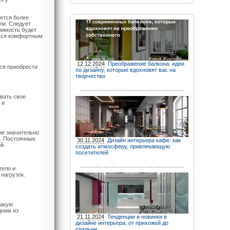
ается более
ли. Следует
тоимость будет
ться комфортным
12.12.2024
Преображение балкона: идеи
ся приобрести
по дизайну, которые вдохновят вас на
творчество
вать свое
 и
ие значительно
с. Постоянные
30.11.2024
Дизайн интерьера кафе: как
й.
создать атмосферу, привлекающую
посетителей
тело и
нагрузок.
такую
дним из
21.11.2024
Тенденции и новинки в
дизайне интерьера: от прихожей до
спальни