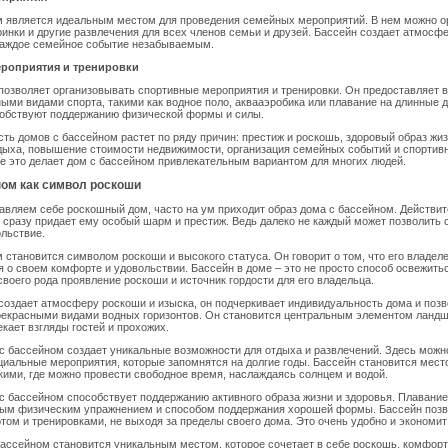
м является идеальным местом для проведения семейных мероприятий. В нем можно о
ринки и другие развлечения для всех членов семьи и друзей. Бассейн создает атмосф
 каждое семейное событие незабываемым.
роприятия и тренировки
позволяет организовывать спортивные мероприятия и тренировки. Он предоставляет 
ыми видами спорта, такими как водное поло, аквааэробика или плавание на длинные д
собствуют поддержанию физической формы и силы.
сть домов с бассейном растет по ряду причин: престиж и роскошь, здоровый образ жи
дыха, повышение стоимости недвижимости, организация семейных событий и спортив
е это делает дом с бассейном привлекательным вариантом для многих людей.
ном как символ роскоши
авляем себе роскошный дом, часто на ум приходит образ дома с бассейном. Действит
 сразу придает ему особый шарм и престиж. Ведь далеко не каждый может позволить 
льствие.
 становится символом роскоши и высокого статуса. Он говорит о том, что его владел
ся о своем комфорте и удовольствии. Бассейн в доме – это не просто способ освежить
 своего рода проявление роскоши и источник гордости для его владельца.
создает атмосферу роскоши и изыска, он подчеркивает индивидуальность дома и позв
рекрасными видами водных горизонтов. Он становится центральным элементом ланд
екает взгляды гостей и прохожих.
 с бассейном создает уникальные возможности для отдыха и развлечений. Здесь можн
циальные мероприятия, которые запомнятся на долгие годы. Бассейн становится мест
кими, где можно провести свободное время, наслаждаясь солнцем и водой.
 с бассейном способствует поддержанию активного образа жизни и здоровья. Плавание
ным физическим упражнением и способом поддержания хорошей формы. Бассейн позв
том и тренировками, не выходя за пределы своего дома. Это очень удобно и экономит
бассейном становится уникальным местом, которое сочетает в себе роскошь, комфорт,