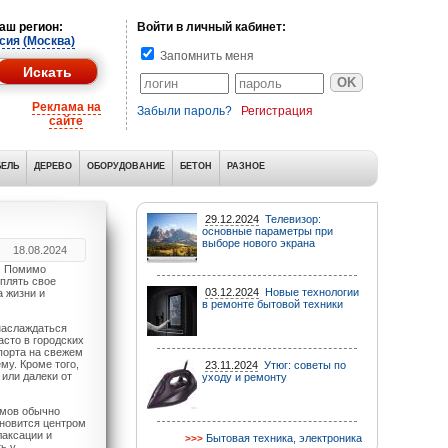
аш регион:
Войти в личный кабинет:
сия (Москва)
Запомнить меня
Реклама на
Забыли пароль?
Регистрация
сайте
ЕЛЬ
ДЕРЕВО
ОБОРУДОВАНИЕ
БЕТОН
РАЗНОЕ
29.12.2024
Телевизор:
основные параметры при
выборе нового экрана
18.08.2024
. Помимо
еплять свое
03.12.2024
Новые технологии
а жизни и
в ремонте бытовой техники
наслаждаться
сто в городских
порта на свежем
му. Кроме того,
23.11.2024
Утюг: советы по
 или далеки от
уходу и ремонту
омов обычно
ановится центром
лаксации и
Бытовая техника, электроника
ь у