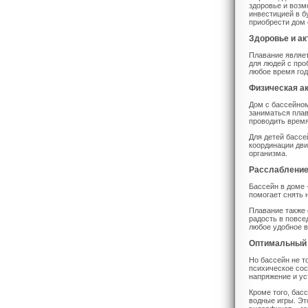
здоровье и возм
инвестицией в б
приобрести дом 
Здоровье и ак
Плавание являет
для людей с про
любое время год
Физическая ак
Дом с бассейном
заниматься плав
проводить врем
Для детей бассе
координации дви
организма.
Расслабление
Бассейн в доме 
помогает снять 
Плавание также 
радость в повсе
любое удобное 
Оптимальный 
Но бассейн не т
психическое сос
напряжение и ус
Кроме того, бас
водные игры. Эт