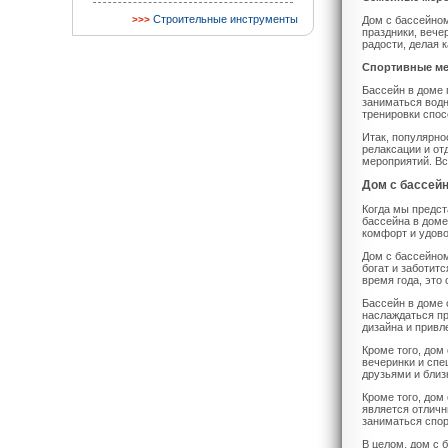
Строительные инструменты
Дом с бассейно
праздники, вече
радости, делая
Спортивные ме
Бассейн в доме 
заниматься водн
тренировки спо
Итак, популярно
релаксации и от
мероприятий. Вс
Дом с бассей
Когда мы предст
бассейна в доме
комфорт и удово
Дом с бассейном
богат и заботит
время года, это
Бассейн в доме 
наслаждаться п
дизайна и привл
Кроме того, дом
вечеринки и спе
друзьями и близ
Кроме того, дом
является отлич
заниматься спор
В целом, дом с 