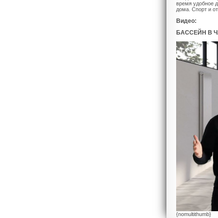
время удобное д
дома. Спорт и о
Видео:
БАССЕЙН В Ч
{nomultithumb}