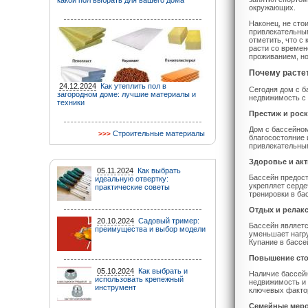
какой пол выбрать для вашего дома
окружающих.
Наконец, не сто
привлекательным
отметить, что с
расти со времен
проживанием, но
Почему расте
24.12.2024
Как утеплить пол в
Сегодня дом с 
загородном доме: лучшие материалы и
недвижимость с 
техники
Престиж и рос
Дом с бассейном
Строительные материалы
благосостояние 
привлекательны
Здоровье и ак
05.11.2024
Как выбрать
Бассейн предост
идеальную отвертку:
укрепляет серд
практические советы
тренировки в ба
Отдых и релак
20.10.2024
Садовый тример:
Бассейн являетс
преимущества и выбор модели
уменьшает нагру
Купание в басс
Повышение ст
05.10.2024
Как выбрать и
Наличие бассейн
использовать крепежный
недвижимость и 
инструмент
ключевых факто
Семейные мер