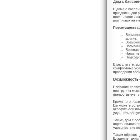
Дом с бассей
В доме с бассей
праздники, дни 
всех членов сем
или пикник на ул
Преимущества 
Возможно
другие;
Возможно
Возможно
Безопасн
Наличие 
Подходит
В результате, д
комфортные усло
проведения вре
Возможность 
Плавание являет
все группы мышц
предоставляет у
Кроме того, нал
Вы можете устан
аквафитнесу или
улучшить общую
Также, дом с ба
соревнования по
удовольствие вс
Таким образом, 
Владение таким 