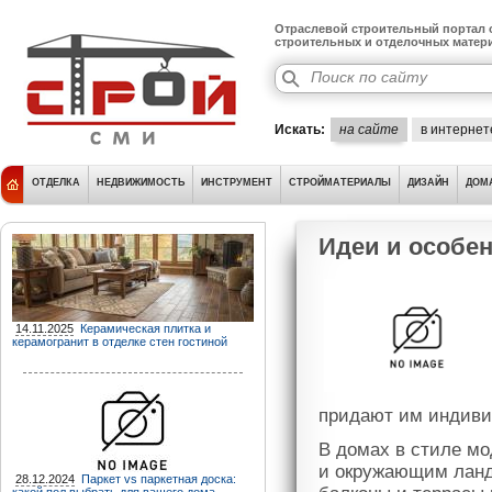
Отраслевой строительный портал о
строительных и отделочных матер
Искать:
на сайте
в интернет
ОТДЕЛКА
НЕДВИЖИМОСТЬ
ИНСТРУМЕНТ
СТРОЙМАТЕРИАЛЫ
ДИЗАЙН
ДОМ
Идеи и особен
14.11.2025
Керамическая плитка и
керамогранит в отделке стен гостиной
придают им индиви
В домах в стиле м
и окружающим ланд
28.12.2024
Паркет vs паркетная доска: