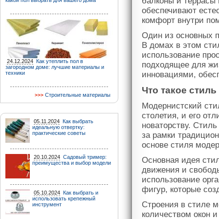
балконы и террасы
какой пол выбрать для вашего дома
обеспечивают естес
комфорт внутри по
Один из основных п
В домах в этом сти
использование про
24.12.2024
Как утеплить пол в
подходящее для жи
загородном доме: лучшие материалы и
техники
инновациями, обес
Что такое стиль
Строительные материалы
Модернистский стиль
столетия, и его от
05.11.2024
Как выбрать
новаторству. Стиль
идеальную отвертку:
практические советы
за рамки традицио
основе стиля моде
20.10.2024
Садовый тример:
Основная идея сти
преимущества и выбор модели
движения и свободы
использование орга
фигур, которые соз
05.10.2024
Как выбрать и
использовать крепежный
Строения в стиле 
инструмент
количеством окон и