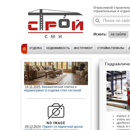
Отраслевой строитель
строительных и отде
Искать:
на сайте
ОТДЕЛКА
НЕДВИЖИМОСТЬ
ИНСТРУМЕНТ
СТРОЙМАТЕРИАЛЫ
Гидравличе
14.11.2025
Керамическая плитка и
керамогранит в отделке стен гостиной
корпус в
очень м
дробител
чаша, в 
28.12.2024
Паркет vs паркетная доска:
электрич