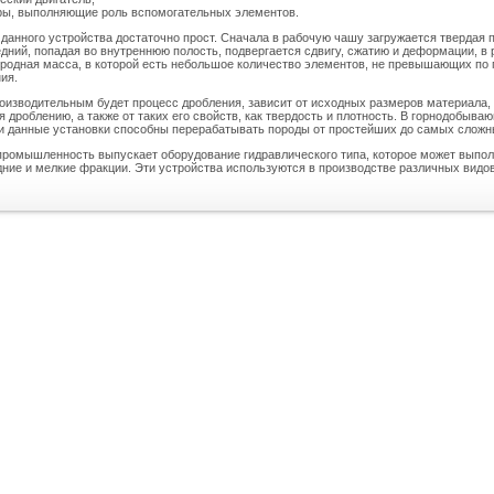
ры, выполняющие роль вспомогательных элементов.
данного устройства достаточно прост. Сначала в рабочую чашу загружается твердая 
дний, попадая во внутреннюю полость, подвергается сдвигу, сжатию и деформации, в 
родная масса, в которой есть небольшое количество элементов, не превышающих по
ия.
роизводительным будет процесс дробления, зависит от исходных размеров материала,
 дроблению, а также от таких его свойств, как твердость и плотность. В горнодобыва
 данные установки способны перерабатывать породы от простейших до самых сложн
промышленность выпускает оборудование гидравлического типа, которое может выпол
дние и мелкие фракции. Эти устройства используются в производстве различных видо