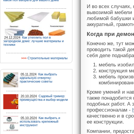
какой пол выбрать для вашего дома
И во всех случаях,
вывозимой мебели п
любимой бабушки из
аккуратный, грамот
Когда при демо
24.12.2024
Как утеплить пол в
загородном доме: лучшие материалы и
Конечно же, тут мо
техники
проводить такой де
себя деле поднабра
Строительные материалы
мебель изобил
конструкция м
05.11.2024
Как выбрать
мебель произв
идеальную отвертку:
практические советы
комбинирован
Кроме умений и нав
20.10.2024
Садовый тример:
также понадобится
преимущества и выбор модели
подобных работ. А э
профессионалам -
качественно и в ср
05.10.2024
Как выбрать и
ее конструкции.
использовать крепежный
инструмент
Компании, предост