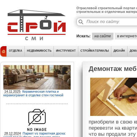
Отраслевой строительный портал о
строительных и отделочных матер
Искать:
на сайте
в интернет
ОТДЕЛКА
НЕДВИЖИМОСТЬ
ИНСТРУМЕНТ
СТРОЙМАТЕРИАЛЫ
ДИЗАЙН
ДОМ
Демонтаж меб
14.11.2025
Керамическая плитка и
керамогранит в отделке стен гостиной
приобрели в свою к
перевезти на кварт
что вы продали эту
28.12.2024
Паркет vs паркетная доска: