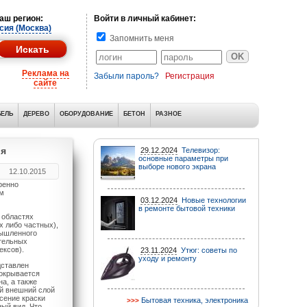
аш регион:
Войти в личный кабинет:
сия (Москва)
Запомнить меня
Реклама на
Забыли пароль?
Регистрация
сайте
ЕЛЬ
ДЕРЕВО
ОБОРУДОВАНИЕ
БЕТОН
РАЗНОЕ
ия
29.12.2024
Телевизор:
основные параметры при
выборе нового экрана
12.10.2015
ренно
м
03.12.2024
Новые технологии
в ремонте бытовой техники
 областях
х либо частных),
мышленного
ательных
ексов).
23.11.2024
Утюг: советы по
уходу и ремонту
дставлен
покрывается
а, а также
ой внешний слой
сение краски
Бытовая техника, электроника
ый вид. Что