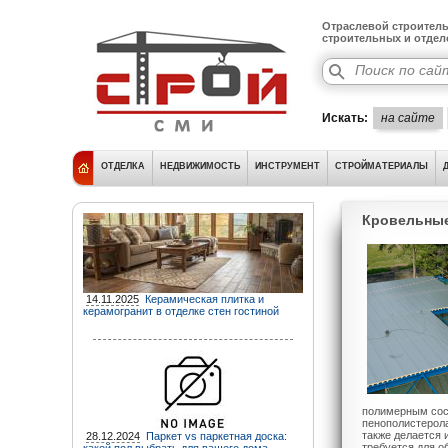
Отраслевой строитель
строительных и отде
Искать:
на сайте
ОТДЕЛКА
НЕДВИЖИМОСТЬ
ИНСТРУМЕНТ
СТРОЙМАТЕРИАЛЫ
Кровельные
14.11.2025
Керамическая плитка и
керамогранит в отделке стен гостиной
полимерным сос
пенополистерола
также делается 
28.12.2024
Паркет vs паркетная доска:
требуется для о