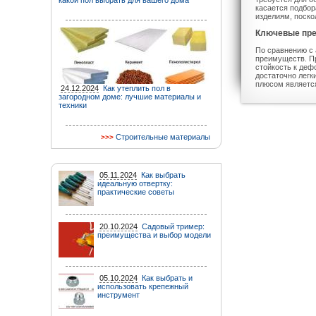
какой пол выбрать для вашего дома
касается подбор
изделиям, поско
Ключевые пре
По сравнению с
преимуществ. П
стойкость к деф
достаточно легк
плюсом являетс
24.12.2024
Как утеплить пол в
загородном доме: лучшие материалы и
техники
Строительные материалы
05.11.2024
Как выбрать
идеальную отвертку:
практические советы
20.10.2024
Садовый тример:
преимущества и выбор модели
05.10.2024
Как выбрать и
использовать крепежный
инструмент