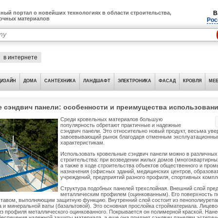
ный портал о новейших технологиях в области строительства,
В
лочных материалов
Рос
в интернете
ДИЗАЙН
ДОМА
САНТЕХНИКА
ЛАНДШАФТ
ЭЛЕКТРОНИКА
ФАСАД
КРОВЛЯ
МЕБ
 сэндвич панели: особенности и преимущества использован
Среди кровельных материалов большую
популярность обретают практичные и надежные
сэндвич панели. Это относительно новый продукт, весьма уве
завоевывающий рынок благодаря отменным эксплуатационны
характеристикам.
Использовать кровельные сэндвич панели можно в различных
строительства: при возведении жилых домов (многоквартирны
а также в ходе строительства объектов общественного и про
назначения (офисных зданий, медицинских центров, образов
учреждений, предприятий разного профиля, спортивных компл
Структура подобных панелей трехслойная. Внешний слой пре
металлическим профилем (оцинкованным). Его поверхность 
тавом, выполняющим защитную функцию. Внутренний слой состоит из пенополиуретан
 и минеральной ваты (базальтовой). Это основная прослойка стройматериала. Лицев
из профиля металлического оцинкованного. Покрывается он полимерной краской. Нане
беспечения надежной защиты материала, а еще она придает сэндвич панелям эстетичн