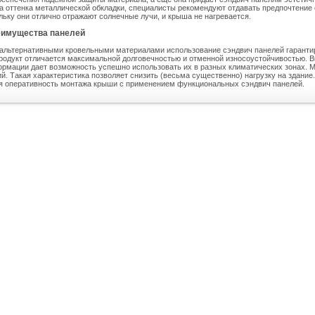
а оттенка металлической обкладки, специалисты рекомендуют отдавать предпочтение
льку они отлично отражают солнечные лучи, и крыша не нагревается.
имущества панелей
 альтернативными кровельными материалами использование сэндвич панелей гаранти
родукт отличается максимальной долговечностью и отменной износоустойчивостью. 
ормации дает возможность успешно использовать их в разных климатических зонах. 
ий. Такая характеристика позволяет снизить (весьма существенно) нагрузку на здани
я оперативность монтажа крыши с применением функциональных сэндвич панелей.