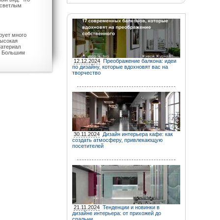
 светлым
рует много
Высокая
Материал
е. Большим
12.12.2024
Преображение балкона: идеи
по дизайну, которые вдохновят вас на
творчество
30.11.2024
Дизайн интерьера кафе: как
создать атмосферу, привлекающую
посетителей
21.11.2024
Тенденции и новинки в
дизайне интерьера: от прихожей до
спальни