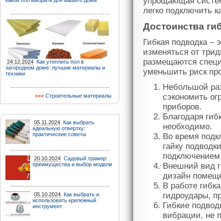
упрощающая систем
какой пол выбрать для вашего дома
легко подключить ка
Достоинства ги
Гибкая подводка – 
изменяться от трид
размещаются специ
24.12.2024
Как утеплить пол в
загородном доме: лучшие материалы и
уменьшить риск про
техники
Небольшой раз
сэкономить ог
Строительные материалы
приборов.
Благодаря гиб
05.11.2024
Как выбрать
необходимо.
идеальную отвертку:
практические советы
Во время подк
гайку подводк
подключением 
20.10.2024
Садовый тример:
преимущества и выбор модели
Внешний вид г
дизайн помещ
В работе гибк
гидроудары, п
05.10.2024
Как выбрать и
использовать крепежный
Гибкие подвод
инструмент
вибрации, не 