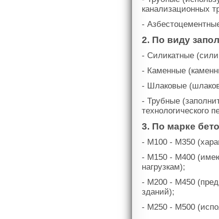
канализационных тр
- Азбестоцементные
2. По виду запо
- Силикатные (сили
- Каменные (каменн
- Шлаковые (шлаков
- Трубные (заполни
технологического пе
3. По марке бето
- М100 - М350 (хар
- М150 - М400 (им
нагрузкам);
- М200 - М450 (пре
зданий);
- М250 - М500 (исп