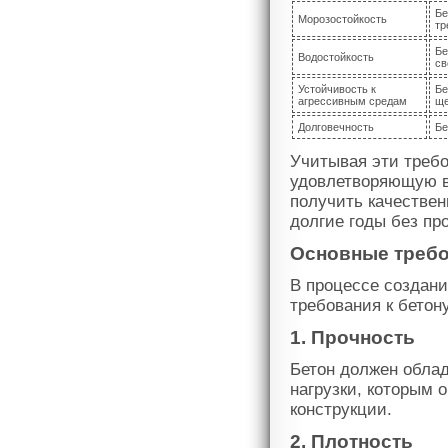
Бе
Морозостойкость
тр
Бе
Водостойкость
св
Устойчивость к
Бе
агрессивным средам
ще
Долговечность
Бе
Учитывая эти треб
удовлетворяющую в
получить качествен
долгие годы без пр
Основные требо
В процессе создан
требования к бетону
1. Прочность
Бетон должен обла
нагрузки, которым 
конструкции.
2. Плотность