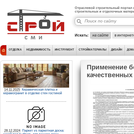
Отраслевой строительный портал о
строительных и отделочных матер
Искать:
на сайте
в интернет
ОТДЕЛКА
НЕДВИЖИМОСТЬ
ИНСТРУМЕНТ
СТРОЙМАТЕРИАЛЫ
ДИЗАЙН
ДОМ
Применение б
качественных
14.11.2025
Керамическая плитка и
керамогранит в отделке стен гостиной
28.12.2024
Паркет vs паркетная доска: