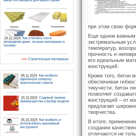
какой пол выбрать для вашего дома
при этом свою форм
Еще одним важным с
24.12.2024
Как утеплить пол в
экстремальным усл
загородном доме: лучшие материалы и
техники
температур, возгор
прочность и неповр
Строительные материалы
его идеальным мат
конструкций.
Кроме того, бетон 
05.11.2024
Как выбрать
идеальную отвертку:
обеспечивая гибкос
практические советы
текучести, бетон л
позволяет создава
20.10.2024
Садовый тример:
конструкций – от ко
преимущества и выбор модели
предлагает широкие
творчества.
05.10.2024
Как выбрать и
В итоге, применени
использовать крепежный
создании качествен
инструмент
отличаются не толь