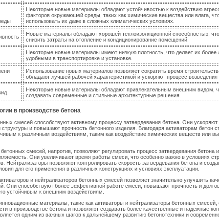
Некоторые новые материалы обладают устойчивостью к воздействию агре
факторов окружающей среды, таких как химические вещества или влага, чт
реды
использовать их даже в сложных климатических условиях.
Новые материалы обладают хорошей теплоизоляционной способностью, что
ивность
снизить затраты на отопление и кондиционирование помещений.
Некоторые новые материалы имеют низкую плотность, что делает их более 
удобными в транспортировке и установке.
мени
Использование новых материалов позволяет сократить время строительства
обладают лучшей рабочей характеристикой и ускоряют процесс возведения
Некоторые новые материалы обладают привлекательным внешним видом, ч
вид
создавать современные и стильные архитектурные решения.
гии в производстве бетона
онных смесей способствуют активному процессу затвердевания бетона. Они ускоряю
 структуры и повышают прочность бетонного изделия. Благодаря активаторам бетон с
чивым к различным воздействиям, таким как воздействие химических веществ или в
бетонных смесей, напротив, позволяют регулировать процесс затвердевания бетона 
пляемость. Они увеличивают время работы смеси, что особенно важно в условиях ст
. Нейтрализаторы позволяют контролировать скорость затвердевания бетона и созда
овия для его применения в различных конструкциях и условиях эксплуатации.
ктиваторов и нейтрализаторов бетонных смесей позволяет значительно улучшить кач
й. Они способствуют более эффективной работе смеси, повышают прочность и долгов
его устойчивым к внешним воздействиям.
инновационные материалы, такие как активаторы и нейтрализаторы бетонных смесей,
ти в производстве бетона и позволяют создавать более качественные и надежные кон
вляется одним из важных шагов к дальнейшему развитию бетонотехники и современн