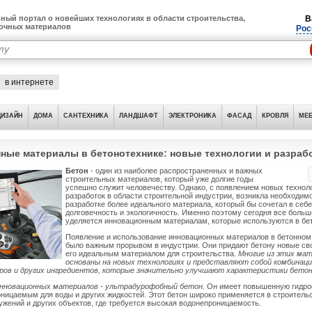
ный портал о новейших технологиях в области строительства,
В
лочных материалов
Рос
в интернете
ДИЗАЙН
ДОМА
САНТЕХНИКА
ЛАНДШАФТ
ЭЛЕКТРОНИКА
ФАСАД
КРОВЛЯ
МЕБ
ные материалы в бетонотехнике: новые технологии и разрабо
Бетон
- один из наиболее распространенных и важных
строительных материалов, который уже долгие годы
успешно служит человечеству. Однако, с появлением новых техноло
разработок в области строительной индустрии, возникла необходим
разработке более идеального материала, который бы сочетал в себе
долговечность и экологичность. Именно поэтому сегодня все боль
уделяется инновационным материалам, которые используются в бе
Появление и использование инновационных материалов в бетонном
было важным прорывом в индустрии. Они придают бетону новые сво
его идеальным материалом для строительства.
Многие из этих ма
основаны на новых технологиях и представляют собой комбинац
еров и других ингредиентов, которые значительно улучшают характеристики бетон
инновационных материалов - ультрадурофобный бетон.
Он имеет повышенную гидро
оницаемым для воды и других жидкостей. Этот бетон широко применяется в строительс
жений и других объектов, где требуется высокая водонепроницаемость.