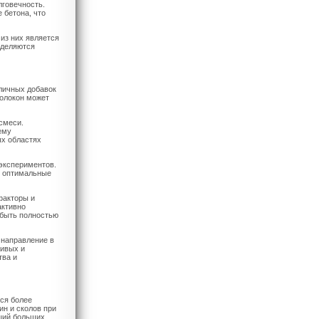
лговечность.
 бетона, что
из них является
еделяются
зличных добавок
волокон может
смеси.
ему
ых областях
экспериментов.
ь оптимальные
факторы и
активно
 быть полностью
 направление в
чивых и
тва и
ся более
н и сколов при
кций больших