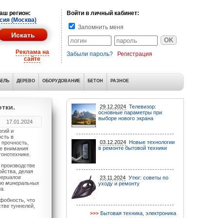
аш регион:
Войти в личный кабинет:
сия (Москва)
Запомнить меня
Реклама на
Забыли пароль?
Регистрация
сайте
ЕЛЬ
ДЕРЕВО
ОБОРУДОВАНИЕ
БЕТОН
РАЗНОЕ
тки.
29.12.2024
Телевизор:
основные параметры при
выборе нового экрана
17.01.2024
гий и
ость в
03.12.2024
Новые технологии
 прочность,
в ремонте бытовой техники
ше внимания
тонотехнике.
 производстве
йства, делая
териалов
23.11.2024
Утюг: советы по
ию минеральных
уходу и ремонту
а.
фобность, что
тве туннелей,
Бытовая техника, электроника