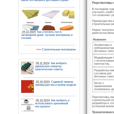
какой пол выбрать для вашего дома
Перспективы 
В последние год
улучшить свойс
что позволяет у
Преимущества и
строительные ра
Новые технологи
24.12.2024
Как утеплить пол в
работоспособнос
загородном доме: лучшие материалы и
техники
Название
Активаторы и
нейтрализатор
Строительные материалы
бетонных смес
Модификация 
с использован
05.11.2024
Как выбрать
наночастиц
идеальную отвертку:
практические советы
Разработка но
составов для
бетонных смес
20.10.2024
Садовый тример:
Бетон с
преимущества и выбор модели
применением
полимерных до
Перспективы пр
строительной от
05.10.2024
Как выбрать и
разработки в эт
использовать крепежный
успешной реали
инструмент
Технологичес