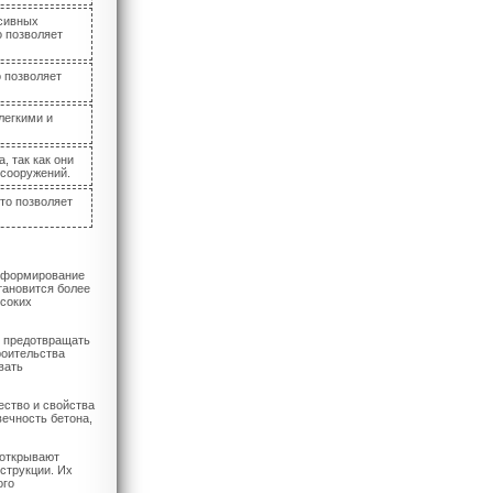
ссивных
о позволяет
 позволяет
легкими и
, так как они
 сооружений.
то позволяет
т формирование
тановится более
ысоких
и предотвращать
роительства
вать
ество и свойства
ечность бетона,
 открывают
струкции. Их
ого