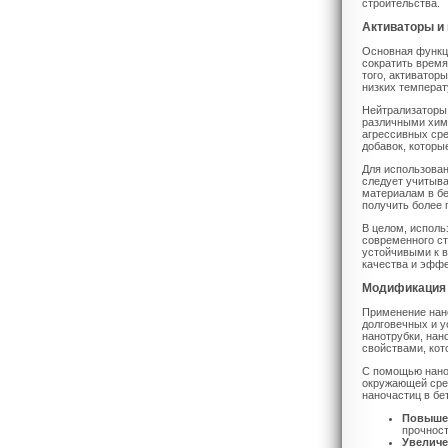
строительства.
Активаторы и
Основная функци
сократить время
того, активатор
низких температ
Нейтрализаторы,
различными хим
агрессивных сре
добавок, которы
Для использован
следует учитыва
материалам в бе
получить более 
В целом, исполь
современного ст
устойчивыми к 
качества и эффе
Модификация 
Применение нан
долговечных и у
нанотрубки, нан
свойствами, кот
С помощью наноч
окружающей сре
наночастиц в бе
Повышен
прочност
Увеличе