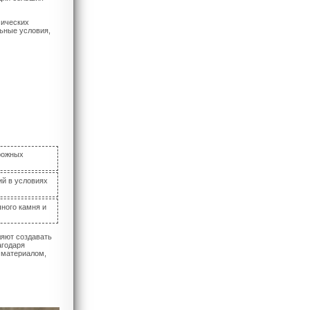
мических
ьные условия,
рожных
ий в условиях
ного камня и
ляют создавать
агодаря
 материалом,