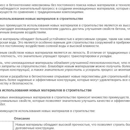
ресс в бетонотехнике невозможны без постоянного поиска новых материалов и техноло
наблюдается значительный прогресс в создании инновационных материалов, которые
муществ по сравнению с традиционными композициями.
использования новых материалов в строительстве
ых преимуществ использования новых материалов в строительстве является их высо
Благодаря инновационным технологиям удалось достичь улучшения свойств бетона, ч
зличным внешним воздействиям.
ые материалы обладают большей устойчивостью к агрессивным средам, таким как хим
рская вода. Это является особенно важным для строительства сооружений в прибрежн
тся постоянному воздействию соленой воды и высокой влажности.
ным свойством новых материалов является их легкость. В отличие от традиционных 
лотность, что значительно упрощает процесс транспортировки и укладки.
, что инновационные материалы обладают улучшенной технологичностью, что п
и затраты на строительство. Благодаря новым материалам можно получить боле
етрию конструкций, а также значительно упростить и ускорить процесс их монта
логии и разработки в бетонотехнике открывают новые перспективы для строительной 
вать более надежные и эффективные конструкции, которые могут удовлетворить все
честву и безопасности.
 использования новых материалов в строительстве
новых инновационных материалов в строительстве приносит множество преимуществ.
уникальных свойств, которые позволяют значительно улучшить качество и эффектив
бот.
реимуществ использования новых материалов в строительстве:
Описание
Новые материалы обладают высокой прочностью, что позволяет строить бо
долговечные конструкции.