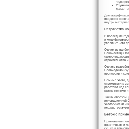
подверже
Улучшен
делает е
Для модификации
введение наноча
внутри материал
Разработка н
В последние год
и модификаторо
увеличить его п
Одним из наибол
Наночастицы мог
самоочищающиес
строительства и
Однако разработ
Необходимо изуч
пропорции и кон
Помимо этого, д
стремиться к у
работают над со
разлагаемыми и
Таким образом, 
инновационной б
экологически чи
инфраструктуры
Бетон с прим
Применение поли
пластичным и ле
сушке и транспо