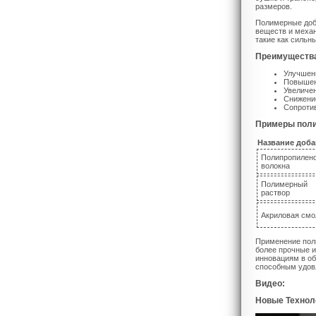
размеров.
Полимерные доба
веществ и механ
такие как сильн
Преимущества
Улучшени
Повышен
Увеличен
Снижение
Сопротив
Примеры поли
Название доба
Полипропилен
волокна
Полимерный
раствор
Акриловая смо
Применение поли
более прочные и
инновациям в о
способным удов
Видео:
Новые Технол