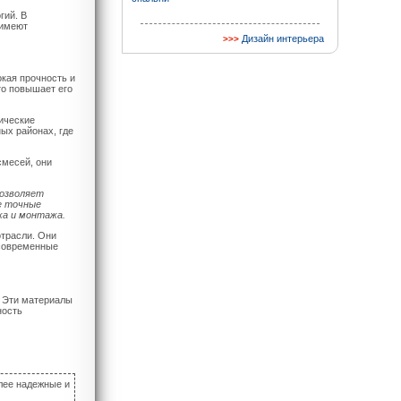
гий. В
 имеют
Дизайн интерьера
кая прочность и
то повышает его
ические
ых районах, где
смесей, они
озволяет
е точные
жа и монтажа.
отрасли. Они
 современные
 Эти материалы
ность
лее надежные и