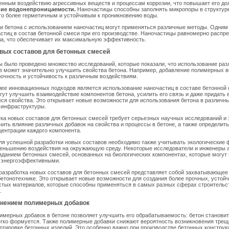
нным воздействию агрессивных веществ и процессам коррозии, что повышает его до
ие водонепроницаемости.
Наночастицы способны заполнять микропоры в структуре
го более герметичным и устойчивым к проникновению воды.
 бетона с использованием наночастиц могут применяться различные методы. Одним 
стиц в состав бетонной смеси при его производстве. Наночастицы равномерно распр
а, что обеспечивает их максимальную эффективность.
овых составов для бетонных смесей
ы было проведено множество исследований, которые показали, что использование ра
в может значительно улучшить свойства бетона. Например, добавление полимерных 
рочность и устойчивость к различным воздействиям.
ее инновационных подходов является использование наночастиц в составе бетонной 
ут улучшить взаимодействие компонентов бетона, усилить его связь и даже придать 
я свойства. Это открывает новые возможности для использования бетона в различн
 инфраструктуры.
ка новых составов для бетонных смесей требует серьезных научных исследований и 
ить влияние различных добавок на свойства и процессы в бетоне, а также определит
центрации каждого компонента.
ля успешной разработки новых составов необходимо также учитывать экологические 
меньшению воздействия на окружающую среду. Некоторые исследователи и инженеры 
зданием бетонных смесей, основанных на биологических компонентах, которые могут
 энергоэффективными.
разработка новых составов для бетонных смесей представляет собой захватывающее
етонотехнике. Это открывает новые возможности для создания более прочных, устой
стых материалов, которые способны применяться в самых разных сферах строительс
.
енением полимерных добавок
мерных добавок в бетоне позволяет улучшить его обрабатываемость: бетон становит
гко формуется. Также полимерные добавки снижают вероятность возникновения трещи
ртировке бетонных изделий. Это особенно важно при производстве бетонных констру