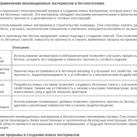
применения инновационных материалов в бетонотехнике
ы произошел технологический прорыв в создании новых материалов, которые могут з
тва бетонных смесей. Эти материалы обладают высокими механическими и физическ
величить прочность и долговечность готовых конструкций.
спользования новых материалов в строительстве очевидны. Они способны снизить р
боты, улучшить экологические показатели и увеличить конкурентоспособность на рын
и в производстве бетона предлагают новые подходы к созданию смесей. Они позволя
ть бетонных смесей, повысить их прочность и снизить временные затраты на произво
Описание
Использование активаторов и нейтрализаторов позволяет улучшить процесс
ы
бетона, ускорить его твердение и повысить прочность готового изделия.
ей
бетона
Наночастицы встраиваются в бетонную матрицу и улучшают его свойства, та
ием
прочность, водонепроницаемость и устойчивость к механическим воздействи
вых
Разработка новых составов позволяет создавать бетонные смеси с улучшен
свойствами, такими как устойчивость к низким и высоким температурам, во
ей
агрессивных сред и других внешних факторов.
Использование полимерных добавок позволяет увеличить прочность бетона, 
адгезию к различным поверхностям и снизить водопоглощение.
бавок
именения инновационных материалов в бетонотехнике неизмеримо велики. Они позво
расли производить более качественные и экологически безопасные конструкции. Иссл
ой области являются актуальными и востребованными, и будущее бетонотехники завис
зации.
кие прорывы в создании новых материалов