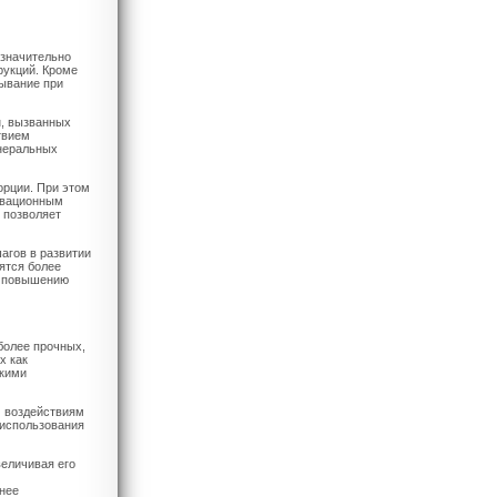
 значительно
рукций. Кроме
тывание при
н, вызванных
твием
инеральных
орции. При этом
новационным
 позволяет
агов в развитии
ятся более
т повышению
более прочных,
х как
скими
м воздействиям
 использования
величивая его
нее