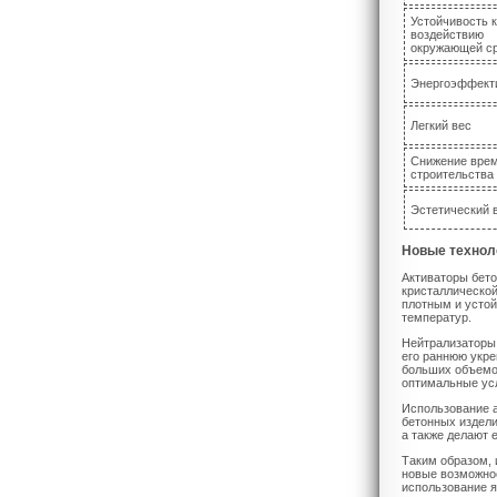
Устойчивость к
воздействию
окружающей с
Энергоэффект
Легкий вес
Снижение вре
строительства
Эстетический 
Новые техноло
Активаторы бет
кристаллической
плотным и устой
температур.
Нейтрализаторы 
его раннюю укре
больших объемов
оптимальные усл
Использование а
бетонных издели
а также делают 
Таким образом, 
новые возможнос
использование я