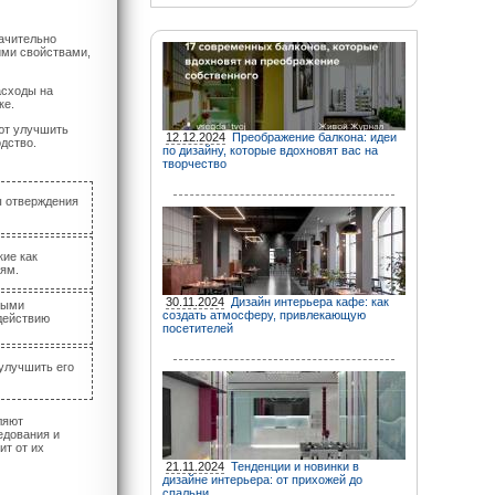
начительно
ими свойствами,
асходы на
ке.
ют улучшить
12.12.2024
Преображение балкона: идеи
дство.
по дизайну, которые вдохновят вас на
творчество
ы отверждения
кие как
ям.
30.11.2024
Дизайн интерьера кафе: как
ными
создать атмосферу, привлекающую
здействию
посетителей
улучшить его
ляют
едования и
ит от их
21.11.2024
Тенденции и новинки в
дизайне интерьера: от прихожей до
спальни