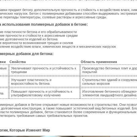
вки придают бетону дополнительную прочность и стойкость к воздействию влаги, хи
ических нагрузок. Бетон с полимерными добавками способен выдерживать экстремал
ые перепады температуры, солевые растворы и агрессивные среды.
 использования полимерных добавок в бетоне:
е пластичности бетона и его обрабатываемости
ие прочности и стойкости к агрессивным средам
ие долговечности изделий из бетона
 вероятности возникновения трещин и сколов
ление воздействию влаги, химических веществ и механических нагрузок
мерных добавок для бетона:
вки
Свойства
Область применения
овые
Увеличивают прочность и устойчивость к
Производство бетонных плит и до
трещинам
покрытий
Улучшает пластичность и
Строительство зданий и сооружен
морозостойкость бетона
сильных морозов
Повышает прочность и устойчивость к
Изготовление бетонного облицовоч
ла
ультрафиолетовому излучению
элементов ландшафтного дизайна
мерных добавок в бетоне открывает новые возможности в строительстве. Они позво
 долговечные конструкции, а также повышают эстетический вид бетонных изделий. Бл
бласти полимерных добавок, бетон становится более современным и функциональным
летворить требования самых требовательных проектов.
огии, Которые Изменят Мир