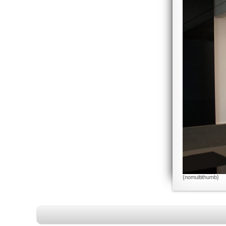
{nomultithumb}