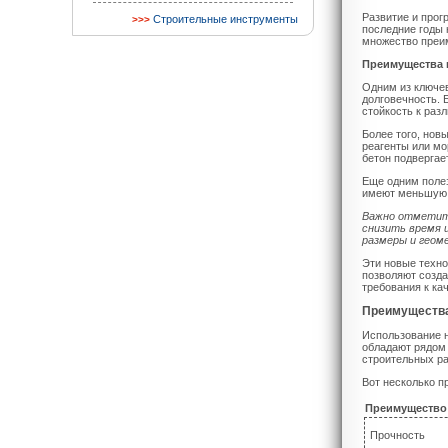
Развитие и прог
Строительные инструменты
последние годы 
множество преи
Преимущества 
Одним из ключев
долговечность. 
стойкость к ра
Более того, нов
реагенты или мо
бетон подвергае
Еще одним полез
имеют меньшую п
Важно отметить
снизить время 
размеры и геом
Эти новые техно
позволяют созда
требования к ка
Преимущества
Использование 
обладают рядом 
строительных ра
Вот несколько п
Преимущество
Прочность