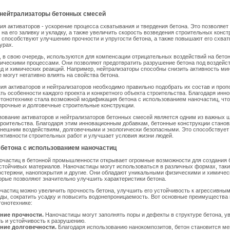
 нейтрализаторы бетонных смесей
я активаторов - ускорение процесса схватывания и твердения бетона. Это позволяет
 на его заливку и укладку, а также увеличить скорость возведения строительных конст
ы способствуют улучшению прочности и упругости бетона, а также повышают его схва
урах.
 в свою очередь, используются для компенсации отрицательных воздействий на бето
ическими процессами. Они позволяют предотвратить разрушение бетона под воздейс
д и химических реакций. Например, нейтрализаторы способны снизить активность м
е могут негативно влиять на свойства бетона.
ия активаторов и нейтрализаторов необходимо правильно подобрать их состав и проп
ть особенности каждого проекта и конкретного объекта строительства. Благодаря ин
тонотехнике стала возможной модификация бетона с использованием наночастиц, что
прочные и долговечные строительные конструкции.
зование активаторов и нейтрализаторов бетонных смесей является одним из важных ш
роительства. Благодаря этим инновационным добавкам, бетонные конструкции станов
внешним воздействиям, долговечными и экологически безопасными. Это способствуе
ктивности строительных работ и улучшает условия жизни людей.
бетона с использованием наночастиц
очастиц в бетонной промышленности открывает огромные возможности для создания 
стойчивых материалов. Наночастицы могут использоваться в различных формах, таки
остержни, нанопокрытия и другие. Они обладают уникальными физическими и химиче
орые позволяют значительно улучшить характеристики бетона.
астиц можно увеличить прочность бетона, улучшить его устойчивость к агрессивны
ды, сократить усадку и повысить водонепроницаемость. Вот основные преимущества
тонотехнике:
ие прочности.
Наночастицы могут заполнять поры и дефекты в структуре бетона, у
ь и устойчивость к разрушению.
ние долговечности.
Благодаря использованию нанокомпозитов, бетон становится ме