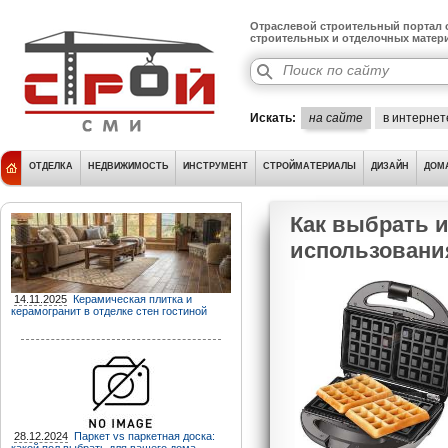
Отраслевой строительный портал о
строительных и отделочных матер
Искать:
на сайте
в интернет
ОТДЕЛКА
НЕДВИЖИМОСТЬ
ИНСТРУМЕНТ
СТРОЙМАТЕРИАЛЫ
ДИЗАЙН
ДОМ
Как выбрать 
использовани
14.11.2025
Керамическая плитка и
керамогранит в отделке стен гостиной
28.12.2024
Паркет vs паркетная доска: