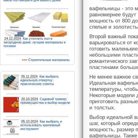
какой пол выбрать для вашего дома
вафельницы - это 
равномернее будут
мощность от 800 до
спелые и золотисты
Второй важный пока
24.12.2024
Как утеплить пол в
варьироваться от к
загородном доме: лучшие материалы и
техники
готовить маленькие
небольшими пласти
Строительные материалы
романтического зав
пластинами больше
Не менее важное св
05.11.2024
Как выбрать
идеальную отвертку:
Идеальная вафельн
практические советы
температуры, чтоб
Некоторые модели 
20.10.2024
Садовый тример:
приготовить разные
преимущества и выбор модели
и толстых.
Выбор идеальной в
05.10.2024
Как выбрать и
шаг, который опред
использовать крепежный
мощность, размер 
инструмент
вафельницы. Также 