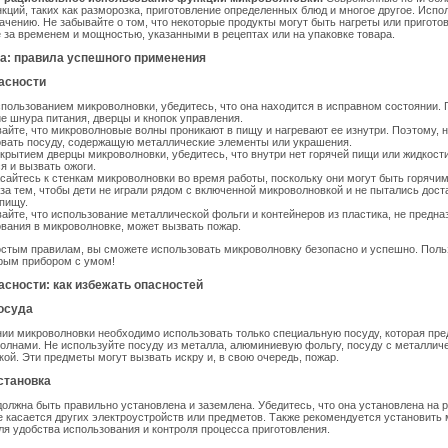
ций, таких как разморозка, приготовление определенных блюд и многое другое. Испо
ачению. Не забывайте о том, что некоторые продукты могут быть нагреты или пригото
 за временем и мощностью, указанными в рецептах или на упаковке товара.
а: правила успешного применения
асности
пользованием микроволновки, убедитесь, что она находится в исправном состоянии. 
е шнура питания, дверцы и кнопок управления.
айте, что микроволновые волны проникают в пищу и нагревают ее изнутри. Поэтому, н
овать посуду, содержащую металлические элементы или украшения.
крытием дверцы микроволновки, убедитесь, что внутри нет горячей пищи или жидкости
я и вызвать ожоги.
сайтесь к стенкам микроволновки во время работы, поскольку они могут быть горячим
за тем, чтобы дети не играли рядом с включенной микроволновкой и не пытались доста
пищу.
айте, что использование металлической фольги и контейнеров из пластика, не предн
вания в микроволновке, может вызвать пожар.
стым правилам, вы сможете использовать микроволновку безопасно и успешно. Поль
рым прибором с умом!
асности: как избежать опасностей
осуда
ии микроволновки необходимо использовать только специальную посуду, которая пре
олнами. Не используйте посуду из металла, алюминиевую фольгу, посуду с металлич
кой. Эти предметы могут вызвать искру и, в свою очередь, пожар.
становка
олжна быть правильно установлена и заземлена. Убедитесь, что она установлена на 
е касается других электроустройств или предметов. Также рекомендуется установить
для удобства использования и контроля процесса приготовления.