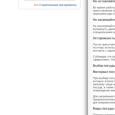
Не оставляйте
Строительные инструменты
Во время работы
приготовления п
перегрева еды и
Не нагревайт
Не разогревайте
возникнуть давл
специальными к
Осторожность
После приготовл
поэтому использ
контакта с паром
Соблюдая эти пр
эффективно. Пом
Выбор посуды
Материал по
При выборе пос
которые полност
прогреву пищи и
посуда, а также
повреждение ми
Для нагревания 
предназначенны
для микроволнов
Виды посуды
Помимо материал