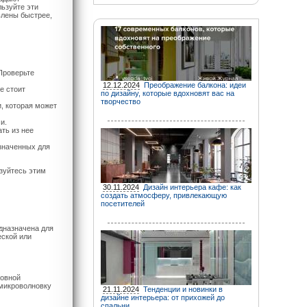
льзуйте эти
влены быстрее,
Проверьте
12.12.2024
Преображение балкона: идеи
е стоит
по дизайну, которые вдохновят вас на
творчество
, которая может
и.
ть из нее
азначенных для
зуйтесь этим
30.11.2024
Дизайн интерьера кафе: как
создать атмосферу, привлекающую
посетителей
дназначена для
еской или
ровной
 микроволновку
21.11.2024
Тенденции и новинки в
дизайне интерьера: от прихожей до
спальни