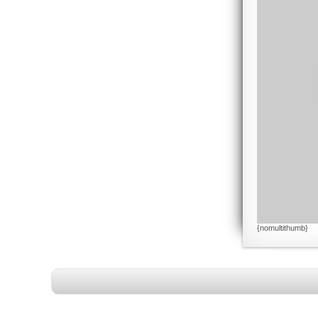
{nomultithumb}