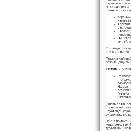
Керамические и 
безопасными и п
пленкой, помога
Керамиче
нагреван
Тарелки 
распреде
Столовые
перевора
Пищевая 
контейне
Эти виды посуды
при нагревании 
Правильный выбо
рекомендациям и
Режимы работ
Размораж
что самы
размораж
Нагрев -
объема п
Готовка 
Обязател
Помимо этих ос
функциями, таки
хрустящей короч
он для вашего к
Важно помнить, 
мощность, тем б
другой мощность