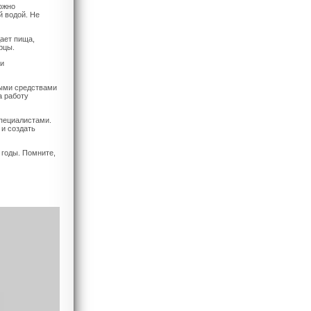
ожно
й водой. Не
ает пища,
рцы.
ри
ными средствами
а работу
специалистами.
 и создать
 годы. Помните,