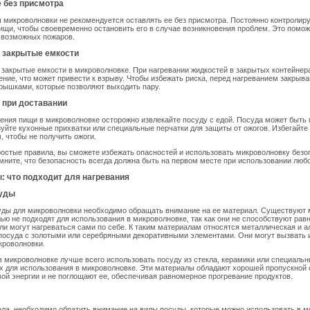
 без присмотра
 микроволновки не рекомендуется оставлять ее без присмотра. Постоянно контролир
ищи, чтобы своевременно остановить его в случае возникновения проблем. Это помож
 возможных пожаров.
е закрытые емкости
 закрытые емкости в микроволновке. При нагревании жидкостей в закрытых контейнер
ение, что может привести к взрыву. Чтобы избежать риска, перед нагреванием закрыв
рышками, которые позволяют выходить пару.
 при доставании
ения пищи в микроволновке осторожно извлекайте посуду с едой. Посуда может быть 
уйте кухонные прихватки или специальные перчатки для защиты от ожогов. Избегайте
, чтобы не получить ожоги.
остые правила, вы сможете избежать опасностей и использовать микроволновку безо
ните, что безопасность всегда должна быть на первом месте при использовании любо
: что подходит для нагревания
суды
уды для микроволновки необходимо обращать внимание на ее материал. Существуют 
ью не подходят для использования в микроволновке, так как они не способствуют ра
ли могут нагреваться сами по себе. К таким материалам относятся металлическая и 
 посуда с золотыми или серебряными декоративными элементами. Они могут вызвать 
кроволновки.
в микроволновке лучше всего использовать посуду из стекла, керамики или специаль
х для использования в микроволновке. Эти материалы обладают хорошей пропускной
ой энергии и не поглощают ее, обеспечивая равномерное прогревание продуктов.
а, необходимо обратить внимание на виды посуды, которые можно использовать в м