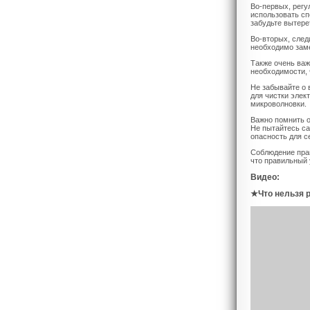
Во-первых, регу
использовать сп
забудьте вытере
Во-вторых, след
необходимо заме
Также очень важ
необходимости, 
Не забывайте о 
для чистки элек
микроволновки.
Важно помнить о
Не пытайтесь са
опасность для с
Соблюдение прав
что правильный 
Видео:
★Что нельзя р