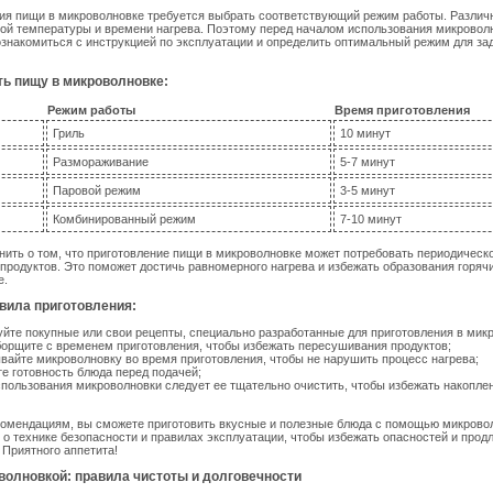
ия пищи в микроволновке требуется выбрать соответствующий режим работы. Различ
ой температуры и времени нагрева. Поэтому перед началом использования микровол
знакомиться с инструкцией по эксплуатации и определить оптимальный режим для за
ть пищу в микроволновке:
Режим работы
Время приготовления
Гриль
10 минут
Размораживание
5-7 минут
Паровой режим
3-5 минут
Комбинированный режим
7-10 минут
нить о том, что приготовление пищи в микроволновке может потребовать периодическ
родуктов. Это поможет достичь равномерного нагрева и избежать образования горяч
е.
вила приготовления:
йте покупные или свои рецепты, специально разработанные для приготовления в мик
орщите с временем приготовления, чтобы избежать пересушивания продуктов;
вайте микроволновку во время приготовления, чтобы не нарушить процесс нагрева;
е готовность блюда перед подачей;
пользования микроволновки следует ее тщательно очистить, чтобы избежать накоплен
комендациям, вы сможете приготовить вкусные и полезные блюда с помощью микрово
 о технике безопасности и правилах эксплуатации, чтобы избежать опасностей и прод
 Приятного аппетита!
волновкой: правила чистоты и долговечности