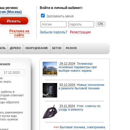
аш регион:
Войти в личный кабинет:
сия (Москва)
Запомнить меня
Реклама на
Забыли пароль?
Регистрация
сайте
ЕЛЬ
ДЕРЕВО
ОБОРУДОВАНИЕ
БЕТОН
РАЗНОЕ
нения
29.12.2024
Телевизор:
основные параметры при
выборе нового экрана
17.12.2023
ре
о знать
03.12.2024
Новые технологии
в ремонте бытовой техники
 работы в
оторая отвечает
епло.
уды обратите
23.11.2024
Утюг: советы по
уходу и ремонту
ась равномерно
е куски еды
етать нужное
Бытовая техника, электроника
адают