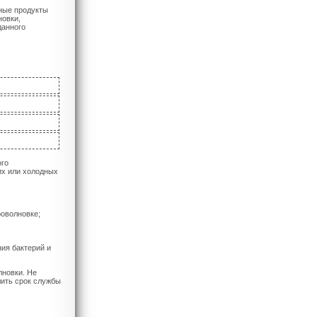
ные продукты
новки,
данного
ого
их или холодных
роволновке;
ия бактерий и
лновки. Не
лить срок службы