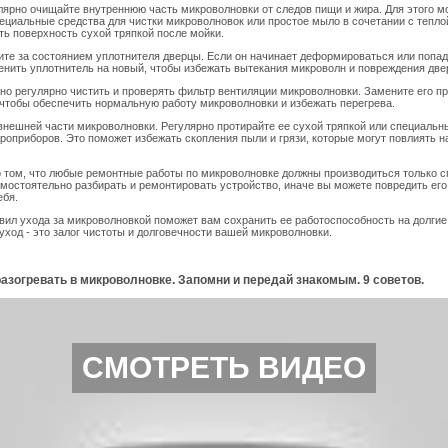
лярно очищайте внутреннюю часть микроволновки от следов пищи и жира. Для этого м
ециальные средства для чистки микроволновок или простое мыло в сочетании с тепло
ть поверхность сухой тряпкой после мойки.
ите за состоянием уплотнителя дверцы. Если он начинает деформироваться или попад
нить уплотнитель на новый, чтобы избежать вытекания микроволн и повреждения две
но регулярно чистить и проверять фильтр вентиляции микроволновки. Замените его п
чтобы обеспечить нормальную работу микроволновки и избежать перегрева.
внешней части микроволновки. Регулярно протирайте ее сухой тряпкой или специаль
троприборов. Это поможет избежать скопления пыли и грязи, которые могут повлиять н
 том, что любые ремонтные работы по микроволновке должны производиться только 
мостоятельно разбирать и ремонтировать устройство, иначе вы можете повредить его
ебя.
ил ухода за микроволновкой поможет вам сохранить ее работоспособность на долгие
уход - это залог чистоты и долговечности вашей микроволновки.
азогревать в микроволновке. Запомни и передай знакомым. 9 советов.
СМОТРЕТЬ ВИДЕО