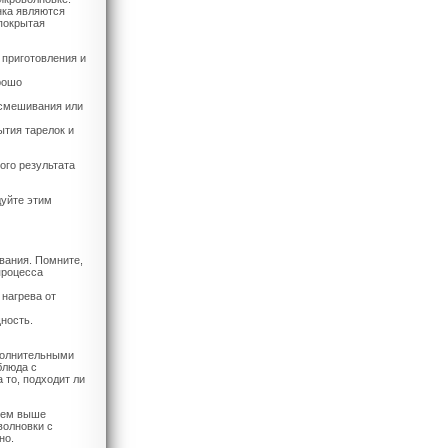
нка являются
покрытая
приготовления и
рошо
 смешивания или
ытия тарелок и
ого результата
дуйте этим
вания. Помните,
процесса
 нагрева от
ность.
полнительными
блюда с
 то, подходит ли
 Чем выше
волновки с
но.