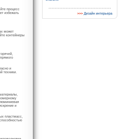
уйте процесс
ет избежать
Дизайн интерьера
ах может
айте контейнеры
горячей,
 прямого
пасно и
й техники.
материалы,
вномерному
алюминиевая
искрение и
ных пластмасс,
 способностью
икроволновке.