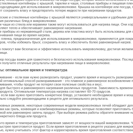
стеклянные контейнеры с крышкой, тарелки и чаши, столовые приборы и пищевая пле
одходящими для использования в микроволновке. Крышка на контейнере или посуда, 
ет сохранить влагу и предотвратить потерю жидкости при нагревании продуктов.
ские и стеклянные контейнеры с крышкой являются универсальными и удобными для 
ия различных блюд в микроволновке.
и чаши из стекла или керамики также могут использоваться для нагрева пищи. Они хо
ляют тепло и обеспечивают равномерное нагревание.
 приборы из нержавеющей стали, дерева или пластика могут быть использованы для
чивания пищи во время нагрева.
пленка, предназначенная для использования в микроволновке, применяется для покр
ров, чтобы избежать брызг, сохранить влагу и обеспечить более равномерный нагрев.
 помогут вам безопасно и эффективно использовать микроволновку, достигая желаем
пищи.
р посуды важен для грамотного и безопасного использования микроволновки. После
 получите отличные результаты при нагревании пищи в микроволновке.
ы: оптимальное время и температура
ивание - если вам нужно разморозить продукт, укажите время и мощность разморажи
й оптимальный способ размораживания - это плавное и равномерное возобновление 
ивания, чтобы продукт не потерял свои полезные свойства и вкус.
 для быстрого и равномерного нагревания различных продуктов. Зависимость времени
родукта. Оптимальная температура нагрева составляет 60-70 градусов.
- если вам нужно приготовить конкретное блюдо, установите необходимое время и мощ
ьно следуйте рекомендациям в рецепте для оптимального результата.
новных режимов, некоторые современные модели микроволновых печей обладают до
ми как гриль, конвекция и комбинированные режимы, которые позволяют приготовить 
кой или равномерно запечь продукт. При выборе режима работы обратите внимание на
онкретного блюда или продукта.
что время и температура приготовления зависят от мощности вашей микроволновки.
ыстрее приготовится продукт. Если время приготовления в рецепте указано для микро
ю, нужно учитывать этот фактор и корректировать время приготовления соответствен