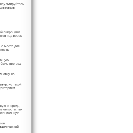
онсультируйтесь
ользовать
ой вибрациям.
ется под весом
но места для
жность
ежащую
 было преград
лновку на
итур, но такой
 критерием
рвую очередь,
е емкости, так
 специальную
нию
еталлической