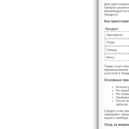
Для приготовлен
требуют различн
рекомендуется о
продукта.
Как приготови
Продукт
Картофель
Рыба
Овощи
Мясо
Также стоит пом
перемешивания п
участков в блюд
Основные пра
Использу
Не переб
Не откры
Проверьт
После ис
запахов.
Следуя этим ре
забывайте также
вашего прибора.
Уход за микро