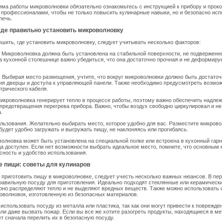
ма работы микроволновки обязательно ознакомьтесь с инструкцией к прибору и прок
 профессионалами, чтобы не только повысить кулинарные навыки, но и безопасно исп
печь.
где правильно установить микроволновку
ешить, где установить микроволновку, следует учитывать несколько факторов:
. Микроволновка должна быть установлена на стабильной поверхности, не подверженн
а кухонной столешнице важно убедиться, что она достаточно прочная и не деформиру
. Выбирая место размещения, учтите, что вокруг микроволновки должно быть достаточ
ия дверцы и доступа к управляющей панели. Также необходимо предусмотреть возмо
трического кабеля.
Микроволновка генерирует тепло в процессе работы, поэтому важно обеспечить надл
предотвращения перегрева прибора. Важно, чтобы воздух свободно циркулировал и не
.
ользования. Желательно выбирать место, которое удобно для вас. Разместите микрово
 будет удобно загружать и выгружать пищу, не наклоняясь или прогибаясь.
волновка может быть установлена на специальной полке или встроена в кухонный гарн
да доступен. Если нет возможности выбрать идеальное место, помните, что основным
сность и удобство использования.
е пищи: советы для кулинаров
 приготовить пищу в микроволновке, следует учесть несколько важных нюансов. В пе
равильную посуду для приготовления. Идеально подходят стеклянные или керамически
рно распределяют тепло и не выделяют вредных веществ. Также можно использовать
оволновок, изготовленную из безопасных материалов.
 использовать посуду из металла или пластика, так как они могут привести к поврежде
ли даже вызвать пожар. Если вы все же хотите разогреть продукты, находящиеся в м
ет сначала перелить их в безопасную посуду.