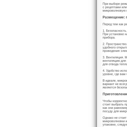
При выборе режи
с рецептами или
микроволновую 
Размещение: 
Перед тем как р
1. Безопасность
При установке н
прибора.
2. Пространство
удобного открыт
проведения элек
3. Вентиляция. 
вентиляцию для 
для отвода тепла
4. Удобство исп
уровне, где вам
В идеале, микро
вариант не всег
является безопа
Приготовлени
Чтобы корректно
стоит выбрать п
как они равноме
посуду для микр
Однако не стоит
микроволновки и
упаковке, следу