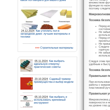
какой пол выбрать для вашего дома
множеством функ
функции по назн
поэтому следите
Микроволновк
Техника безоп
Перед ис
состояни
24.12.2024
Как утеплить пол в
Не забыв
загородном доме: лучшие материалы и
использ
техники
Перед от
пролитьс
Не прика
Следите 
Строительные материалы
горячую 
Не забыв
использо
05.11.2024
Как выбрать
Следуя этим про
идеальную отвертку:
удобным и быст
практические советы
Техника безоп
Правильная п
20.10.2024
Садовый тример:
преимущества и выбор модели
При использован
работы с микров
пластиковой руч
Правильная у
05.10.2024
Как выбрать и
Микроволновка д
использовать крепежный
поверхности и н
инструмент
на уровне глаз 