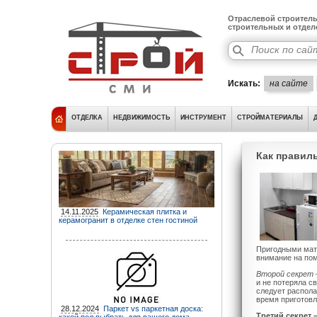
Отраслевой строитель
строительных и отде
Искать:
на сайте
ОТДЕЛКА
НЕДВИЖИМОСТЬ
ИНСТРУМЕНТ
СТРОЙМАТЕРИАЛЫ
Как правил
14.11.2025
Керамическая плитка и
керамогранит в отделке стен гостиной
Пригодными мате
внимание на пом
Второй секрет 
и не потеряла с
следует распола
время приготов
28.12.2024
Паркет vs паркетная доска:
Третий секрет