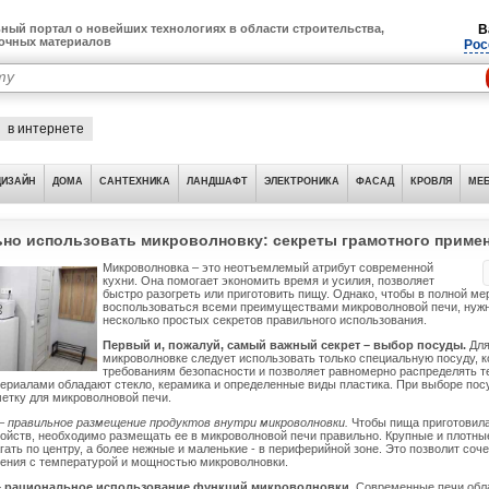
ный портал о новейших технологиях в области строительства,
В
лочных материалов
Рос
в интернете
ДИЗАЙН
ДОМА
САНТЕХНИКА
ЛАНДШАФТ
ЭЛЕКТРОНИКА
ФАСАД
КРОВЛЯ
МЕБ
ьно использовать микроволновку: секреты грамотного приме
Микроволновка – это неотъемлемый атрибут современной
кухни. Она помогает экономить время и усилия, позволяет
быстро разогреть или приготовить пищу. Однако, чтобы в полной ме
воспользоваться всеми преимуществами микроволновой печи, нужн
несколько простых секретов правильного использования.
Первый и, пожалуй, самый важный секрет – выбор посуды.
Для
микроволновке следует использовать только специальную посуду, к
требованиям безопасности и позволяет равномерно распределять т
риалами обладают стекло, керамика и определенные виды пластика. При выборе пос
етку для микроволновой печи.
– правильное размещение продуктов внутри микроволновки.
Чтобы пища приготовил
войств, необходимо размещать ее в микроволновой печи правильно. Крупные и плотны
гать по центру, а более нежные и маленькие - в периферийной зоне. Это позволит соч
ления с температурой и мощностью микроволновки.
 – рациональное использование функций микроволновки.
Современные печи обл