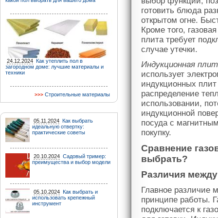
выбор функций, по
какой пол выбрать для вашего дома
готовить блюда раз
открытом огне. Быс
Кроме того, газова
плита требует подк
случае утечки.
24.12.2024
Как утеплить пол в
Индукционная плит
загородном доме: лучшие материалы и
техники
использует электр
индукционных плит 
распределение тепл
Строительные материалы
использовании, пот
индукционной повер
05.11.2024
Как выбрать
посуда с магнитным
идеальную отвертку:
покупку.
практические советы
Сравнение газо
20.10.2024
Садовый тример:
выбрать?
преимущества и выбор модели
Различия между
Главное различие м
05.10.2024
Как выбрать и
использовать крепежный
принципе работы. Г
инструмент
подключается к газ