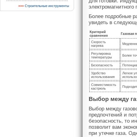
для готовки. Индук
Строительные инструменты
электромагнитного 
Более подробные р
увидеть в следующ
Критерий
Газовая 
сравнения
Скорость
Медленн
нагрева
Регулировка
Более то
температуры
Безопасность
Потенциа
Удобство
Легкое у
использования
использо
Совместимость
Подходит
кастрюль
Выбор между га
Выбор между газов
предпочтений и пот
безопасность, то и
позволит вам эконо
при утечке газа. О