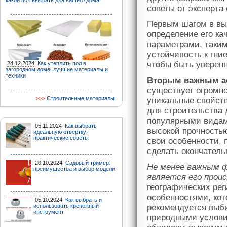
какой пол выбрать для вашего дома
советы от эксперта
Первым шагом в вы
определение его ка
параметрами, таким
устойчивость к гни
чтобы быть уверен
24.12.2024
Как утеплить пол в
загородном доме: лучшие материалы и
техники
Вторым важным ас
существует огромно
Строительные материалы
уникальные свойст
для строительства 
популярными видами
05.11.2024
Как выбрать
высокой прочностью
идеальную отвертку:
практические советы
свои особенности, 
сделать окончатель
20.10.2024
Садовый тример:
Не менее важным ф
преимущества и выбор модели
является его прои
географических рег
особенностями, кот
05.10.2024
Как выбрать и
использовать крепежный
рекомендуется выб
инструмент
природными услови