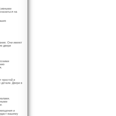
ссивными
сказаться на
ваших
ание. Они имеют
ие двери
ескими
нию
к.
т простой и
 детали. Двери в
иалами.
нными
и.
помещения и
ридаст вашему