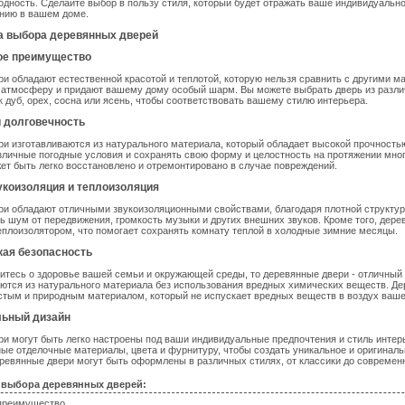
одность. Сделайте выбор в пользу стиля, который будет отражать ваше индивидуально
онию в вашем доме.
 выбора деревянных дверей
кое преимущество
и обладают естественной красотой и теплотой, которую нельзя сравнить с другими м
 атмосферу и придают вашему дому особый шарм. Вы можете выбрать дверь из разли
ак дуб, орех, сосна или ясень, чтобы соответствовать вашему стилю интерьера.
и долговечность
и изготавливаются из натурального материала, который обладает высокой прочность
личные погодные условия и сохранять свою форму и целостность на протяжении мног
жет быть легко восстановлено и отремонтировано в случае повреждений.
укоизоляция и теплоизоляция
и обладают отличными звукоизоляционными свойствами, благодаря плотной структур
ь шум от передвижения, громкость музыки и других внешних звуков. Кроме того, дере
плоизолятором, что помогает сохранять комнату теплой в холодные зимние месяцы.
кая безопасность
итесь о здоровье вашей семьи и окружающей среды, то деревянные двери - отличный 
ются из натурального материала без использования вредных химических веществ. Де
стым и природным материалом, который не испускает вредных веществ в воздух ваше
льный дизайн
и могут быть легко настроены под ваши индивидуальные предпочтения и стиль интер
ые отделочные материалы, цвета и фурнитуру, чтобы создать уникальное и оригинал
ревянные двери могут быть оформлены в различных стилях, от классики до современ
 выбора деревянных дверей:
преимущество