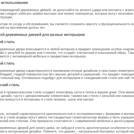
е использование
повреждений деревянных дверей, не допускайте их резкого удара или контакта с агре
же следует избегать крайне высоких или низких температур, которые могут негативно 
трукции.
етам по уходу и обслуживанию, вы сможете сохранить красоту и функциональность 
ей на протяжении долгих лет.
ей деревянных дверей для разных интерьеров
ий стиль
еревянные двери вписываются в любой интерьер и придают помещению особое очаров
йн с резьбой по дереву или стеклом, что создает элегантный и изысканный образ. Так
аются с антикварной мебелью и предметами интерьера.
ый стиль
ревянные двери характеризуются минималистичным дизайном и простыми геометрич
бладают гладкой поверхностью без лишних деталей и украшений, что придает помеще
тильный вид. Оптимально подойдут для интерьеров в скандинавском стиле или хай-те
ский стиль
и в провансальском стиле создают атмосферу уюта и тепла в вашем доме. Они имею
дизайн, часто с декоративными элементами, такими как стекло с резьбой или кованые
чно впишутся в интерьеры в стиле прованс, шале или кантри.
иль, который характеризуется оригинальностью и экспериментами с формами и матер
ри в стиле модерн могут иметь нестандартные геометрические формы и быть украше
зьбой или стеклом. Они прекрасно сочетаются с современной мебелью и аксессуарам
еревянных дверей для своего дома, не забудьте учесть архитектурные особенности 
ия в интерьерном дизайне. Помните, что дерево – натуральный материал, который п