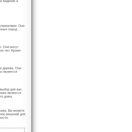
е видение и
атериалами. Они
чных пород
ю. Они могут
их лет. Кроме
е дерева. Они
во является
выбор для вас.
рево является
го дома.
ьера. Вы можете
ьное решение для
ности.