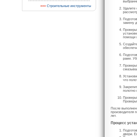
выбранн
Строительные инструменты
Удалите 
рассмотр
Подготов
замену 
Проверьт
установк
помощи 
Создайте
обеспечи
Подготов
раме. Уб
Проверьт
смазыва
Установи
что поло
Закрепит
полотно 
Проверьт
Проверьт
После выполнен
производителя п
лет.
Процесс уста
Подготов
двери. Е