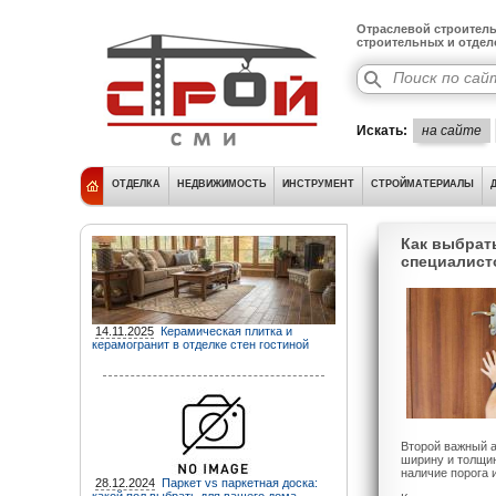
Отраслевой строитель
строительных и отде
Искать:
на сайте
ОТДЕЛКА
НЕДВИЖИМОСТЬ
ИНСТРУМЕНТ
СТРОЙМАТЕРИАЛЫ
Как выбрат
специалист
14.11.2025
Керамическая плитка и
керамогранит в отделке стен гостиной
Второй важный а
ширину и толщин
наличие порога 
28.12.2024
Паркет vs паркетная доска: