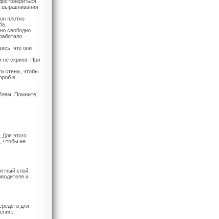
достовериться,
я выравнивания
 он плотно
ба.
оно свободно
 работало
ись, что они
и не скрипя. При
ти стены, чтобы
ороб в
блем. Помните,
 Для этого
, чтобы не
итный слой.
зводителя и
средств для
ения.