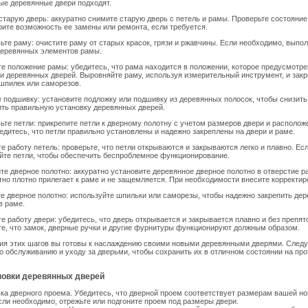
ые деревянные двери подходят.
старую дверь: аккуратно снимите старую дверь с петель и рамы. Проверьте состояни
ите возможность ее замены или ремонта, если требуется.
ьте раму: очистите раму от старых красок, грязи и ржавчины. Если необходимо, выпо
деревянных элементов рамы.
е положение рамы: убедитесь, что рама находится в положении, которое предусмотре
и деревянных дверей. Выровняйте раму, используя измерительный инструмент, и закр
шпилек или саморезов.
 подшивку: установите подложку или подшивку из деревянных полосок, чтобы снизить
ть правильную установку деревянных дверей.
ьте петли: прикрепите петли к дверному полотну с учетом размеров двери и располож
едитесь, что петли правильно установлены и надежно закреплены на двери и раме.
е работу петель: проверьте, что петли открываются и закрываются легко и плавно. Ес
йте петли, чтобы обеспечить беспроблемное функционирование.
те дверное полотно: аккуратно установите деревянное дверное полотно в отверстие р
тно плотно прилегает к раме и не защемляется. При необходимости внесите корректир
е дверное полотно: используйте шпильки или саморезы, чтобы надежно закрепить де
в раме.
е работу двери: убедитесь, что дверь открывается и закрывается плавно и без препят
е, что замок, дверные ручки и другие фурнитуры функционируют должным образом.
ия этих шагов вы готовы к наслаждению своими новыми деревянными дверями. Следу
о обслуживанию и уходу за дверьми, чтобы сохранить их в отличном состоянии на пр
новки деревянных дверей
ка дверного проема. Убедитесь, что дверной проем соответствует размерам вашей н
сли необходимо, отрежьте или подгоните проем под размеры двери.