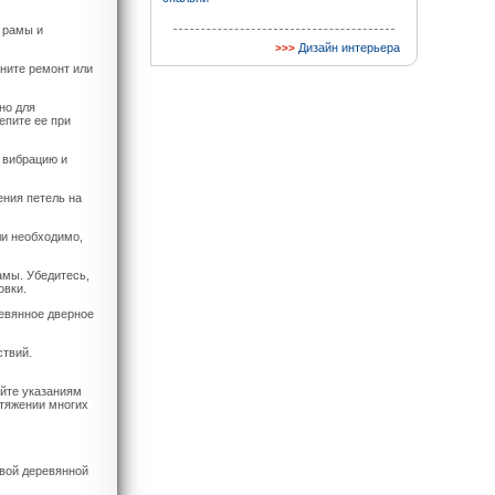
е рамы и
Дизайн интерьера
лните ремонт или
но для
епите ее при
 вибрацию и
ения петель на
ли необходимо,
амы. Убедитесь,
овки.
ревянное дверное
ствий.
йте указаниям
отяжении многих
овой деревянной