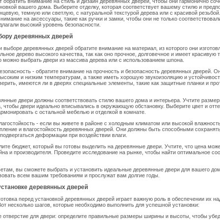
ит обратить внимание на стиль и дизайн деревянных дверей, чтобы они гармонично соч
новкой вашего дома. Выберите отделку, которая соответствует вашему стилю и предп
нцевую, темную или светлую, с натуральной текстурой дерева или с красивой резьбой
внимание на аксессуары, такие как ручки и замки, чтобы они не только соответствовал
едлагали высокий уровень безопасности.
бору деревянных дверей
ри выборе деревянных дверей обратите внимание на материал, из которого они изгото
альное дерево высокого качества, так как оно прочное, долговечное и имеет красивую 
то можно выбрать двери из массива дерева или с использованием шпона.
безопасность - обратите внимание на прочность и безопасность деревянных дверей. 
ысоким и низким температурам, а также иметь хорошую звукоизоляцию и устойчивость
верить, имеются ли в дверях специальные элементы, такие как защитные планки и пр
евянные двери должны соответствовать стилю вашего дома и интерьера. Учтите разме
, чтобы двери идеально вписывались в окружающую обстановку. Выберите цвет и отте
армонировать с остальной мебелью и отделкой в комнате.
влагостойкость - если вы живете в районе с холодным климатом или высокой влажност
пление и влагостойкость деревянных дверей. Они должны быть способными сохранять
подвергаться деформации при воздействии влаги.
елите бюджет, который вы готовы выделить на деревянные двери. Учтите, что цена може
йна и производителя. Проведите исследование на рынке, чтобы найти оптимальное с
етам, вы сможете выбрать и установить идеальные деревянные двери для вашего дом
вовать всем вашим требованиям и прослужат вам долгие годы.
 установке деревянных дверей
отовка перед установкой деревянных дверей играет важную роль в обеспечении их на
Вот несколько шагов, которые необходимо выполнить для успешной установки:
 отверстие для двери: определите правильные размеры ширины и высоты, чтобы убед