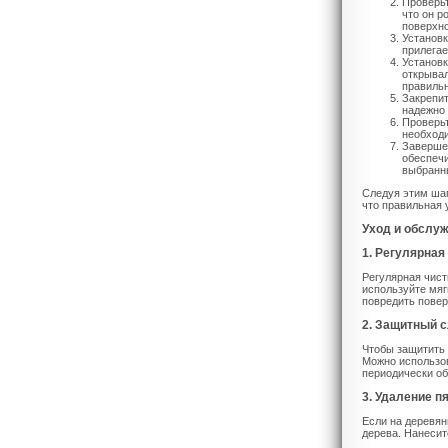
Проверьт
что он р
поверхно
Установк
прилегае
Установк
открывал
правильн
Закрепит
надежно 
Проверьт
необходи
Завершен
обеспечи
выбранны
Следуя этим шаг
что правильная 
Уход и обслу
1. Регулярная
Регулярная чист
используйте мяг
повредить повер
2. Защитный 
Чтобы защитить 
Можно использов
периодически об
3. Удаление п
Если на деревян
дерева. Нанесит