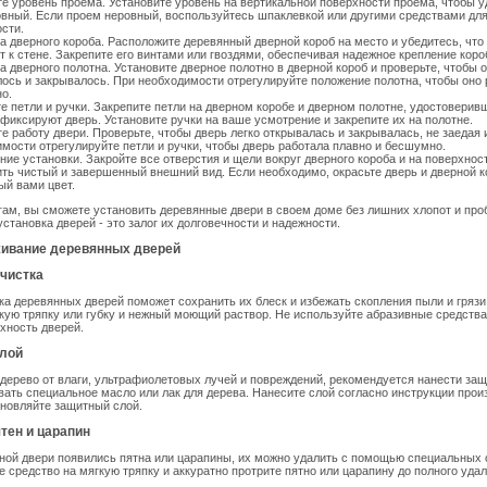
е уровень проема. Установите уровень на вертикальной поверхности проема, чтобы у
овный. Если проем неровный, воспользуйтесь шпаклевкой или другими средствами дл
сти.
а дверного короба. Расположите деревянный дверной короб на место и убедитесь, что
т к стене. Закрепите его винтами или гвоздями, обеспечивая надежное крепление коро
а дверного полотна. Установите дверное полотно в дверной короб и проверьте, чтобы 
ось и закрывалось. При необходимости отрегулируйте положение полотна, чтобы оно
о.
е петли и ручки. Закрепите петли на дверном коробе и дверном полотне, удостоверивш
фиксируют дверь. Установите ручки на ваше усмотрение и закрепите их на полотне.
е работу двери. Проверьте, чтобы дверь легко открывалась и закрывалась, не заедая 
мости отрегулируйте петли и ручки, чтобы дверь работала плавно и бесшумно.
ие установки. Закройте все отверстия и щели вокруг дверного короба и на поверхнос
ть чистый и завершенный внешний вид. Если необходимо, окрасьте дверь и дверной к
й вами цвет.
ам, вы сможете установить деревянные двери в своем доме без лишних хлопот и про
установка дверей - это залог их долговечности и надежности.
живание деревянных дверей
 чистка
ка деревянных дверей поможет сохранить их блеск и избежать скопления пыли и грязи.
кую тряпку или губку и нежный моющий раствор. Не используйте абразивные средства
хность дверей.
слой
дерево от влаги, ультрафиолетовых лучей и повреждений, рекомендуется нанести защ
ать специальное масло или лак для дерева. Нанесите слой согласно инструкции прои
новляйте защитный слой.
ятен и царапин
ной двери появились пятна или царапины, их можно удалить с помощью специальных 
е средство на мягкую тряпку и аккуратно протрите пятно или царапину до полного удал