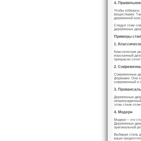
4. Правильно
Чтобы избежать 
веществами. Так
деревянной конс
Следуя этим сов
деревянных двер
Примеры стил
1. Классическ
Классические д
изысканный диза
прекрасно сочет
2. Современн
Современные де
формами. Они о
современный и с
3. Провансаль
Деревянные двер
непринужденный 
этом стиле отли
4. Модерн
Модерн – это ст
Деревянные две
оригинальной ре
Выбирая стиль д
ваши предпочтен