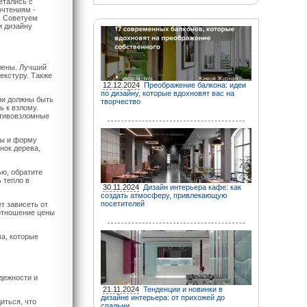
етались с
очтениям -
. Советуем
и дизайну
влены. Лучший
текстуру. Также
12.12.2024
Преображение балкона: идеи
по дизайну, которые вдохновят вас на
Они должны быть
творчество
 к взлому.
отивовзломные
ры и форму
нок дерева,
ью, обратите
 тепло в
30.11.2024
Дизайн интерьера кафе: как
создать атмосферу, привлекающую
посетителей
т зависеть от
оотношение цены
а, которые
дежности и
21.11.2024
Тенденции и новинки в
дизайне интерьера: от прихожей до
иться, что
спальни