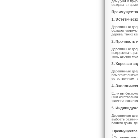
дому уют и прир
создавать гарм
Преимущества
1. Эстетичес
Деревянные двер
создают уютную
дерева, таких к
2. Прочность 
Деревянные двер
выдерживать раз
того, дерево мо
3. Хорошая зв
Деревянные двер
помогают снизит
естественным те
4. Экологичес
Если вы беспоко
Они изготавлива
экологически чи
5. Индивидуа
Деревянные двер
выбрать различн
вашего дома. Де
Преимущества
Эстетическое 