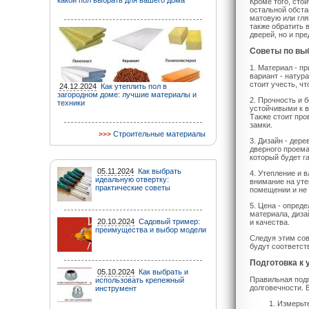
какой пол выбрать для вашего дома
Кроме того, сто
остальной обста
матовую или гля
также обратить 
дверей, но и пр
Советы по вы
1. Материал - п
вариант - натур
стоит учесть, ч
24.12.2024
Как утеплить пол в
загородном доме: лучшие материалы и
2. Прочность и 
техники
устойчивыми к в
Также стоит про
замки.
Строительные материалы
3. Дизайн - дер
дверного проема
который будет г
05.11.2024
Как выбрать
4. Утепление и 
идеальную отвертку:
внимание на уте
практические советы
помещении и не 
5. Цена - опред
материала, диза
20.10.2024
Садовый тример:
и качества.
преимущества и выбор модели
Следуя этим сов
будут соответст
Подготовка к
05.10.2024
Как выбрать и
Правильная подг
использовать крепежный
долговечности. 
инструмент
Измерьте