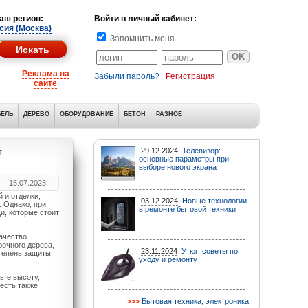
аш регион:
Войти в личный кабинет:
сия (Москва)
Запомнить меня
Реклама на
Забыли пароль?
Регистрация
сайте
ЕЛЬ
ДЕРЕВО
ОБОРУДОВАНИЕ
БЕТОН
РАЗНОЕ
т
29.12.2024
Телевизор:
основные параметры при
выборе нового экрана
15.07.2023
 и отделки,
03.12.2024
Новые технологии
 Однако, при
в ремонте бытовой техники
и, которые стоит
качество
рочного дерева,
23.11.2024
Утюг: советы по
степень защиты
уходу и ремонту
ьте высоту,
есть также
Бытовая техника, электроника