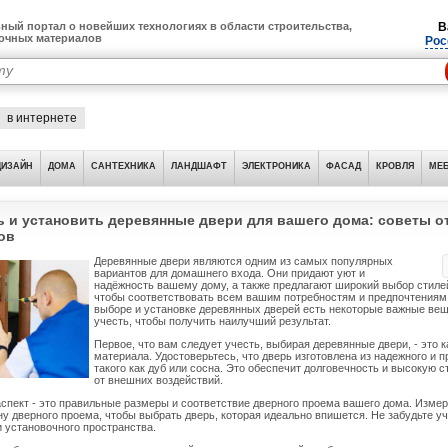
ный портал о новейших технологиях в области строительства,
В
лочных материалов
Рос
в интернете
ДИЗАЙН
ДОМА
САНТЕХНИКА
ЛАНДШАФТ
ЭЛЕКТРОНИКА
ФАСАД
КРОВЛЯ
МЕБ
ь и установить деревянные двери для вашего дома: советы о
ов
Деревянные двери являются одним из самых популярных
вариантов для домашнего входа. Они придают уют и
надёжность вашему дому, а также предлагают широкий выбор стилей
чтобы соответствовать всем вашим потребностям и предпочтениям.
выборе и установке деревянных дверей есть некоторые важные вещ
учесть, чтобы получить наилучший результат.
Первое, что вам следует учесть, выбирая деревянные двери, - это 
материала. Удостоверьтесь, что дверь изготовлена из надежного и п
такого как дуб или сосна. Это обеспечит долговечность и высокую 
от внешних воздействий.
спект - это правильные размеры и соответствие дверного проема вашего дома. Измер
у дверного проема, чтобы выбрать дверь, которая идеально впишется. Не забудьте уч
и установочного пространства.