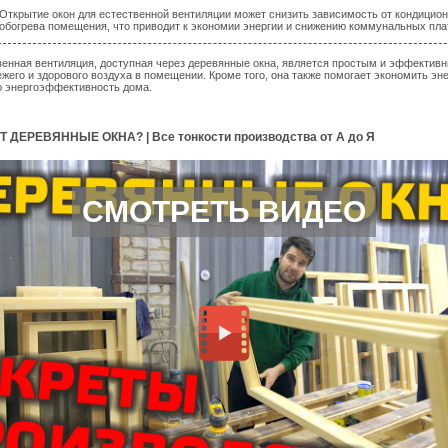
Открытие окон для естественной вентиляции может снизить зависимость от кондицио
обогрева помещения, что приводит к экономии энергии и снижению коммунальных пла
венная вентиляция, доступная через деревянные окна, является простым и эффектив
жего и здорового воздуха в помещении. Кроме того, она также помогает экономить эн
 энергоэффективность дома.
Т ДЕРЕВЯННЫЕ ОКНА? | Все тонкости производства от А до Я
СМОТРЕТЬ ВИДЕО