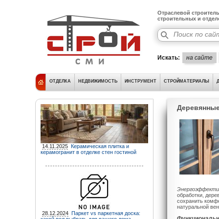
Отраслевой строитель
строительных и отде
Искать:
на сайте
ОТДЕЛКА
НЕДВИЖИМОСТЬ
ИНСТРУМЕНТ
СТРОЙМАТЕРИАЛЫ
Деревянные
14.11.2025
Керамическая плитка и
керамогранит в отделке стен гостиной
Энергоэффекти
обработки, дере
сохранить комфо
натуральной вен
28.12.2024
Паркет vs паркетная доска:
Функциональн