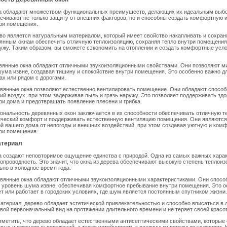
а обладают множеством функциональных преимуществ, делающих их идеальным выбо
ечивают не только защиту от внешних факторов, но и способны создать комфортную 
ри помещения.
во является натуральным материалом, который имеет свойство накапливать и сохраня
янным окнам обеспечить отличную теплоизоляцию, сохраняя тепло внутри помещения
ужу. Таким образом, вы сможете сэкономить на отоплении и создать комфортные усл
евянные окна обладают отличными звукоизоляционными свойствами. Они позволяют м
ума извне, создавая тишину и спокойствие внутри помещения. Это особенно важно для
х или рядом с дорогами.
евянные окна позволяют естественно вентилировать помещение. Они обладают спосо
ий воздух, при этом задерживая пыль и грязь наружу. Это позволяет поддерживать зд
и дома и предотвращать появление плесени и грибка.
ональность деревянных окон заключается в их способности обеспечивать отличную т
ический комфорт и поддерживать естественную вентиляцию помещения. Они являются
й вашего дома от непогоды и внешних воздействий, при этом создавая уютную и ком
ри помещения.
атериал
 создают неповторимое ощущение единства с природой. Одна из самых важных харак
плопроводность. Это значит, что окна из дерева обеспечивают высокую степень теплоиз
ьно в холодное время года.
ревянные окна обладают отличными звукоизоляционными характеристиками. Они спосо
 уровень шума извне, обеспечивая комфортное пребывание внутри помещения. Это о
вет или работает в городских условиях, где шум является постоянным спутником жизни.
атериал, дерево обладает эстетической привлекательностью и способно вписаться в 
вой первоначальный вид на протяжении длительного времени и не теряет своей красо
тметить, что дерево обладает естественными антисептическими свойствами, которые