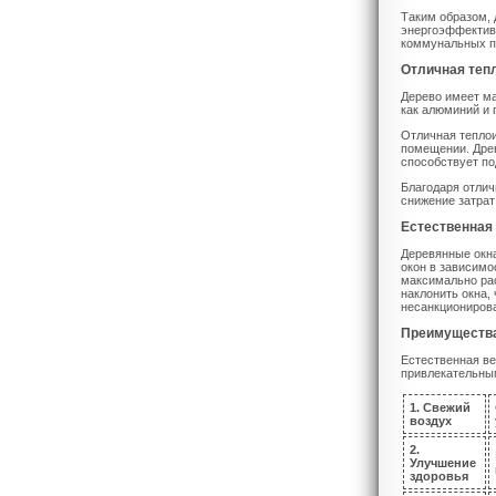
Таким образом, 
энергоэффективн
коммунальных пл
Отличная теп
Дерево имеет ма
как алюминий и 
Отличная теплои
помещении. Древ
способствует п
Благодаря отлич
снижение затрат 
Естественная
Деревянные окн
окон в зависимо
максимально ра
наклонить окна,
несанкционирова
Преимущества
Естественная ве
привлекательны
1. Свежий
воздух
2.
Улучшение
здоровья