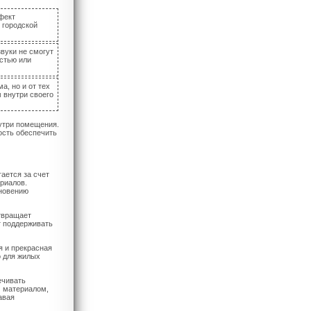
фект
 городской
вуки не смогут
стью или
, но и от тех
 внутри своего
нутри помещения.
ость обеспечить
ается за счет
риалов.
кновению
твращает
т поддерживать
я и прекрасная
о для жилых
ечивать
м материалом,
авая