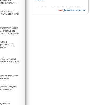
 Наружные
ту от влаги и
Дизайн интерьера
я и создают
 быть стильной
й эффект. Окна
ет подобрать
азные цвета или
шарм и
ра. Если вы
выбор.
ией, но также
оложен в шумном
еревянные окна
нешнего
вукоизоляцию
е позволяют
муществ: