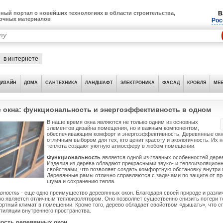
ный портал о новейших технологиях в области строительства,
В
лочных материалов
Рос
в интернете
ДИЗАЙН
ДОМА
САНТЕХНИКА
ЛАНДШАФТ
ЭЛЕКТРОНИКА
ФАСАД
КРОВЛЯ
МЕБ
 окна: функциональность и энергоэффективность в одном
В наше время окна являются не только одним из основных
элементов дизайна помещения, но и важным компонентом,
обеспечивающим комфорт и энергоэффективность. Деревянные окн
отличным выбором для тех, кто ценит красоту и экологичность. Их 
теплота создают уютную атмосферу в любом помещении.
Функциональность
является одной из главных особенностей дере
Изделия из дерева обладают прекрасными звуко- и теплоизоляцио
свойствами, что позволяет создать комфортную обстановку внутри
Деревянные рамы отлично справляются с задачами по защите от п
шума и сохранению тепла.
вность
- еще одно преимущество деревянных окон. Благодаря своей природе и разл
во является отличным теплоизолятором. Оно позволяет существенно снизить потери т
ртный климат в помещении. Кроме того, дерево обладает свойством «дышать», что с
тиляции внутреннего пространства.
ость деревянных окон