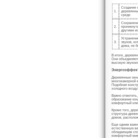
Создание 
1.
деревянны
среде.
Сохранени
2.
проникнут
другими и
Устранени
3.
звуков, к
дома, не б
В итоге, деревя
Они объединяют 
высокую звукои
Энергоэффект
Деревянные окна
многокамерной к
Подобная констр
холодного возду
Важно отметить,
образование кон
комфортный клим
Кроме того, дер
структура древе
домов, располо
Еще одним важн
естественную ве
обладающим спо
комфортный мик