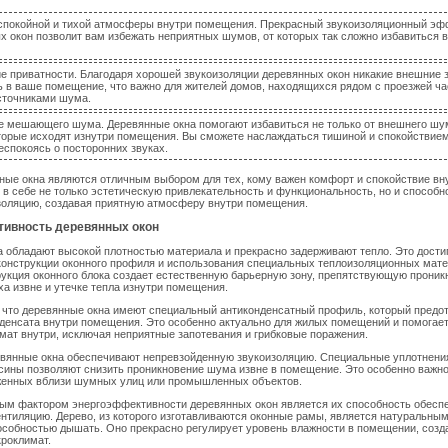
спокойной и тихой атмосферы внутри помещения. Прекрасный звукоизоляционный эф
х окон позволит вам избежать неприятных шумов, от которых так сложно избавиться в
е приватности. Благодаря хорошей звукоизоляции деревянных окон никакие внешние з
ь в ваше помещение, что важно для жителей домов, находящихся рядом с проезжей ча
сточниками шума.
е мешающего шума. Деревянные окна помогают избавиться не только от внешнего шума
оторые исходят изнутри помещения. Вы сможете наслаждаться тишиной и спокойствием
еспокоясь о посторонних звуках.
нные окна являются отличным выбором для тех, кому важен комфорт и спокойствие в
в себе не только эстетическую привлекательность и функциональность, но и способн
золяцию, создавая приятную атмосферу внутри помещения.
ивность деревянных окон
 обладают высокой плотностью материала и прекрасно задерживают тепло. Это достиг
онструкции оконного профиля и использования специальных теплоизоляционных мате
укция оконного блока создает естественную барьерную зону, препятствующую прони
ха извне и утечке тепла изнутри помещения.
 что деревянные окна имеют специальный антиконденсатный профиль, который предо
денсата внутри помещения. Это особенно актуально для жилых помещений и помогае
ат внутри, исключая неприятные запотевания и грибковые поражения.
евянные окна обеспечивают непревзойденную звукоизоляцию. Специальные уплотнени
сины позволяют снизить проникновение шума извне в помещение. Это особенно важн
женных вблизи шумных улиц или промышленных объектов.
ым фактором энергоэффективности деревянных окон является их способность обесп
нтиляцию. Дерево, из которого изготавливаются оконные рамы, является натуральны
собностью дышать. Оно прекрасно регулирует уровень влажности в помещении, созд
роклимат.