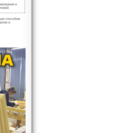
нирования и
тежей.
ным способом
ергию и