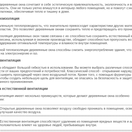
деревянные окна сочетают в себе эстетическую привлекательность, экологичность и 
ость. Они не только уютно впишутся в интерьер любого помещения, но и помогут сэк
атежах, обеспечивая тепло и тишину в доме.
лоизоляция
ленькую теплопроводность, что значительно превосходит характеристики других мате
пластик. Это позволяет деревянным окнам сохранять тепло и предотвращать его прони
золяция деревянных окон также связана с их способностью сохранять естественный 
есина, используемая в оконном производстве, обладает способностью пропускать воз
оддержанию оптимальной температуры и влажности внутри помещения.
ной теплоизоляции деревянные окна способны снизить энергопотребление здания, что
на электроэнергию и газ.
 вентиляция
а обладают большой гибкостью в использовании. Вы можете выбрать различные спос
сти от ваших предпочтений и потребностей. Классический способ - открывание наружу
сширить проходящий через окно воздушный поток. Кроме того, с помощью фурнитуры
 чтобы создать небольшую щель для вентиляции, не опасаясь за безопасность и защит
нного проникновения.
 естественной вентиляции
нтиляция имеет несколько преимуществ, которые делают деревянные окна особенно
ми:
Открытые деревянные окна позволяют воздуху свободно проникать в помещение, осве
улучшая качество воздуха.
Естественная вентиляция способствует удалению из помещения вредных веществ и ал
положительно влияет на здоровье людей, пребывающих внутри.