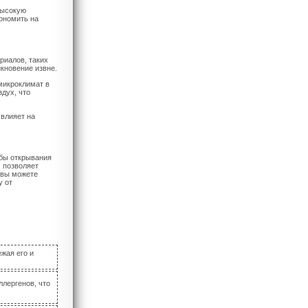
высокую
ономить на
риалов, таких
кновение извне.
микроклимат в
дух, что
 влияет на
обы открывания
, позволяет
 вы можете
у от
жая его и
лергенов, что