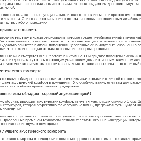
овых и плесневых поражений, а также устойчивость к различным погодным условиям.
 обрабатываются специальными составами, которые придают им дополнительную защи
ых лучей.
еревянные окна не только функциональны и энергоэффективны, но и приятно смотрятс
и комфорта. Они позволяют гармонично сочетать природу с современным дизайном и
ой частью любого помещения.
 привлекательность
иродную текстуру и красивое рисование, которое создает необыкновенный визуальны
 быть выполнены в различных стилях – от классического до современного, что позволя
й идеально впишется в дизайн помещения. Деревянные окна могут быть окрашены в р
ми, что позволяет создавать самые разные интерьерные решения.
евянные окна смотрятся очень элегантно и стильно. Они придают помещению особый 
 Окна из дерева могут стать настоящим украшением дома и стильным элементом деко
ать уютную и красивую атмосферу в своем доме, то деревянные окна – это отличный 
устического комфорта
 не только обладают прекрасными эстетическими качествами и отличной теплоизоляц
учшают акустический комфорт в помещении. Это особенно важно, если ваш дом расп
 дорогой или вблизи промышленных предприятий.
янные окна обладают хорошей звукоизоляцией?
, обуславливающим акустический комфорт, является конструкция оконного блока. Д
й структурой, которая эффективно гасит звуковые волны, преграждая путь шуму от в
рь помещения.
 помощи специальных стеклопакетов и уплотнителей можно дополнительно повысить з
. Проверенные временем технологии позволяют создать оконные конструкции, которы
 проникновение шума в помещение.
 лучшего акустического комфорта
тического комфорта в помещении с помощью деревянных окон имеет несколько преи