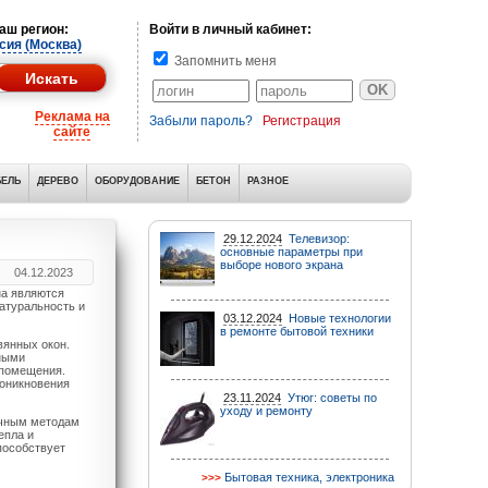
аш регион:
Войти в личный кабинет:
сия (Москва)
Запомнить меня
Реклама на
Забыли пароль?
Регистрация
сайте
ЕЛЬ
ДЕРЕВО
ОБОРУДОВАНИЕ
БЕТОН
РАЗНОЕ
29.12.2024
Телевизор:
основные параметры при
выборе нового экрана
04.12.2023
а являются
натуральность и
03.12.2024
Новые технологии
в ремонте бытовой техники
вянных окон.
нными
 помещения.
роникновения
23.11.2024
Утюг: советы по
уходу и ремонту
ичным методам
епла и
пособствует
Бытовая техника, электроника