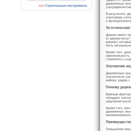
защиту от грибк
деревянные окна
Строительные инструменты
ультрафиолетов
В результате, д
атмосферу уюта 
и функциональн
Эстетическая
Дерево имеет пр
из дерева могут
вариант, которы
быть натуральны
Кроме того, дер
оригинальность.
стремитесь созд
Улучшение ак
Деревянные окна
значительно ул
районе, рядом с
Почему дерев
Важным фактором
обладают плотно
окружения внут
Кроме того, при
деревянных окон
минимизировать
Преимущества
Повышение акус