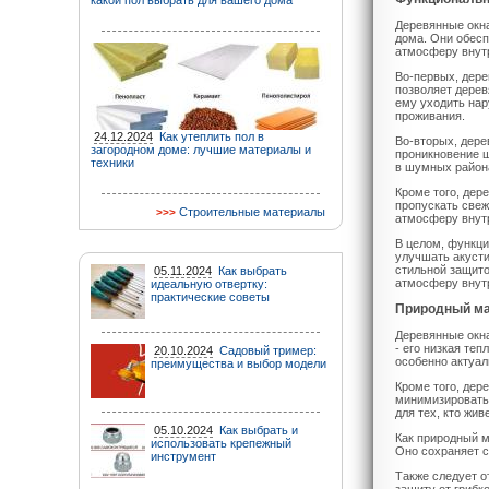
какой пол выбрать для вашего дома
Деревянные окн
дома. Они обесп
атмосферу внут
Во-первых, дере
позволяет дерев
ему уходить нар
проживания.
24.12.2024
Как утеплить пол в
Во-вторых, дер
загородном доме: лучшие материалы и
проникновение ш
техники
в шумных района
Кроме того, дер
пропускать свеж
Строительные материалы
атмосферу внутр
В целом, функци
улучшать акуст
стильной защито
05.11.2024
Как выбрать
атмосферу внут
идеальную отвертку:
практические советы
Природный м
Деревянные окна
- его низкая те
20.10.2024
Садовый тример:
особенно актуал
преимущества и выбор модели
Кроме того, де
минимизировать
для тех, кто жи
05.10.2024
Как выбрать и
Как природный м
использовать крепежный
Оно сохраняет с
инструмент
Также следует о