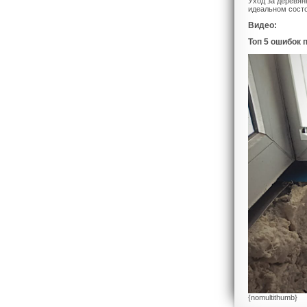
Уход за деревян
идеальном состо
Видео:
Топ 5 ошибок 
{nomultithumb}