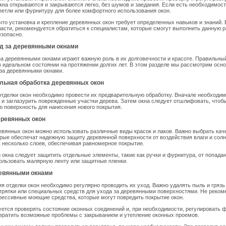
окна открываются и закрываются легко, без шумов и заедания. Если есть необходимос
петли или фурнитуру для более комфортного использования окон.
что установка и крепление деревянных окон требует определенных навыков и знаний. 
ласти, рекомендуется обратиться к специалистам, которые смогут выполнить данную 
езопасно.
од за деревянными окнами
за деревянными окнами играют важную роль в их долговечности и красоте. Правильны
в идеальном состоянии на протяжении долгих лет. В этом разделе мы рассмотрим осн
 за деревянными окнами.
ельная обработка деревянных окон
тделки окон необходимо провести их предварительную обработку. Вначале необходим
 и заглазурить поврежденные участки дерева. Затем окна следует отшлифовать, чтоб
ю поверхность для нанесения нового покрытия.
еревянных окон
евянных окон можно использовать различные виды красок и лаков. Важно выбрать ка
рые обеспечат надежную защиту деревянной поверхности от воздействия влаги и солн
в несколько слоев, обеспечивая равномерное покрытие.
 окна следует защитить отдельные элементы, такие как ручки и фурнитура, от попадан
ользовать малярную ленту или защитные пленки.
ревянными окнами
я отделки окон необходимо регулярно проводить их уход. Важно удалять пыль и гряз
тряпки или специальных средств для ухода за деревянными поверхностями. Не реком
рессивные моющие средства, которые могут повредить покрытие окон.
ется проверять состояние оконных соединений и, при необходимости, регулировать ф
вратить возможные проблемы с закрыванием и утепление оконных проемов.