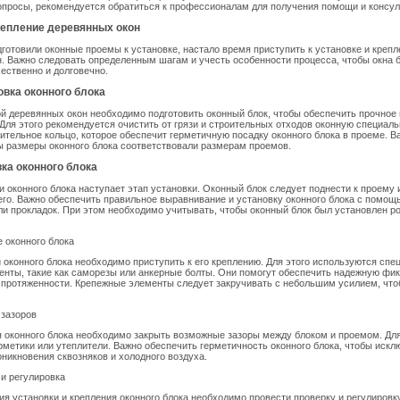
просы, рекомендуется обратиться к профессионалам для получения помощи и консул
репление деревянных окон
дготовили оконные проемы к установке, настало время приступить к установке и креп
. Важно следовать определенным шагам и учесть особенности процесса, чтобы окна 
ественно и долговечно.
овка оконного блока
й деревянных окон необходимо подготовить оконный блок, чтобы обеспечить прочное
 Для этого рекомендуется очистить от грязи и строительных отходов оконную специаль
ительное кольцо, которое обеспечит герметичную посадку оконного блока в проеме. В
ы размеры оконного блока соответствовали размерам проемов.
вка оконного блока
и оконного блока наступает этап установки. Оконный блок следует поднести к проему 
него. Важно обеспечить правильное выравнивание и установку оконного блока с помо
ли прокладок. При этом необходимо учитывать, чтобы оконный блок был установлен р
е оконного блока
 оконного блока необходимо приступить к его креплению. Для этого используются сп
нты, такие как саморезы или анкерные болты. Они помогут обеспечить надежную фи
о протяженности. Крепежные элементы следует закручивать с небольшим усилием, что
 зазоров
 оконного блока необходимо закрыть возможные зазоры между блоком и проемом. Для
рметики или утеплители. Важно обеспечить герметичность оконного блока, чтобы искл
никновения сквозняков и холодного воздуха.
 и регулировка
я установки и крепления оконного блока необходимо провести проверку и регулировк