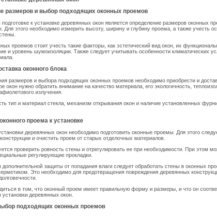
ие размеров и выбор подходящих оконных проемов
подготовке к установке деревянных окон является определение размеров оконных п
. Для этого необходимо измерить высоту, ширину и глубину проема, а также учесть о
стены.
ных проемов стоит учесть такие факторы, как эстетический вид окон, их функциональ
ие и уровень шумоизоляции. Также следует учитывать особенности климатических ус
иала.
доставка оконного блока
ния размеров и выбора подходящих оконных проемов необходимо приобрести и доста
ре окон нужно обратить внимание на качество материала, его экологичность, теплоизо
афиолетового излучения.
сть тип и материал стекла, механизм открывания окон и наличие установленных фурн
 оконного проема к установке
становки деревянных окон необходимо подготовить оконные проемы. Для этого следу
конструкции и очистить проем от старых отделочных материалов.
ется проверить ровность стены и отрегулировать ее при необходимости. При этом м
пециальные регулирующие прокладки.
 дополнительной защиты от попадания влаги следует обработать стены в оконных пр
герметиком. Это необходимо для предотвращения повреждения деревянных конструкци
долговечности.
диться в том, что оконный проем имеет правильную форму и размеры, и что он соотв
 установки деревянных окон.
выбор подходящих оконных проемов