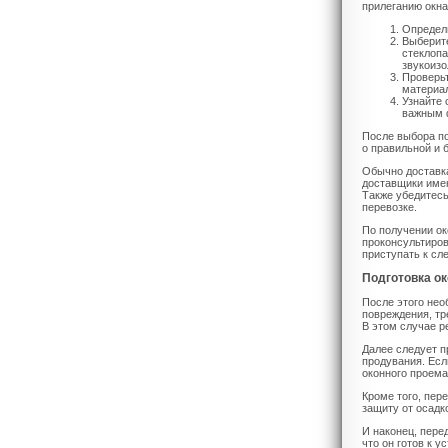
прилеганию окна
Определи
Выберите
стеклопа
звукоизо
Проверьт
материа
Узнайте 
важным ф
После выбора по
о правильной и 
Обычно доставк
доставщики имею
Также убедитесь
перевозке.
По получении ок
проконсультиров
приступать к сл
Подготовка ок
После этого нео
повреждения, тр
В этом случае р
Далее следует п
продувания. Есл
оконного проема
Кроме того, пер
защиту от осадк
И наконец, пере
что он готов к 