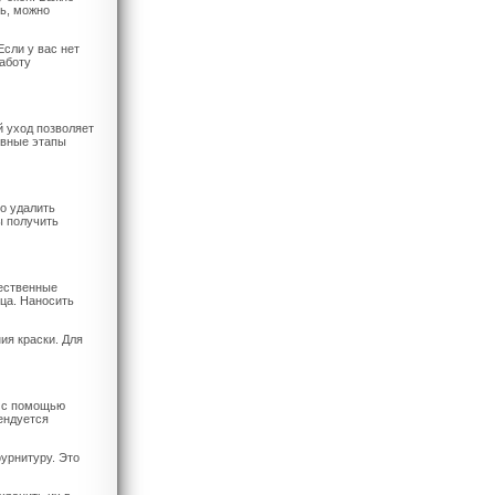
ть, можно
Если у вас нет
работу
й уход позволяет
овные этапы
о удалить
ы получить
чественные
ца. Наносить
ия краски. Для
ь с помощью
ендуется
урнитуру. Это