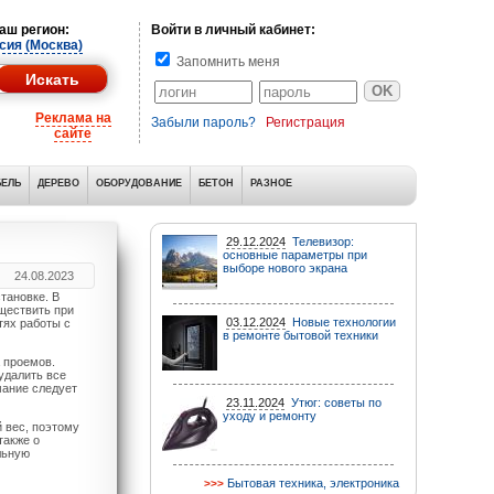
аш регион:
Войти в личный кабинет:
сия (Москва)
Запомнить меня
Реклама на
Забыли пароль?
Регистрация
сайте
ЕЛЬ
ДЕРЕВО
ОБОРУДОВАНИЕ
БЕТОН
РАЗНОЕ
29.12.2024
Телевизор:
основные параметры при
выборе нового экрана
24.08.2023
тановке. В
ществить при
03.12.2024
Новые технологии
тях работы с
в ремонте бытовой техники
 проемов.
удалить все
мание следует
23.11.2024
Утюг: советы по
уходу и ремонту
 вес, поэтому
также о
льную
Бытовая техника, электроника