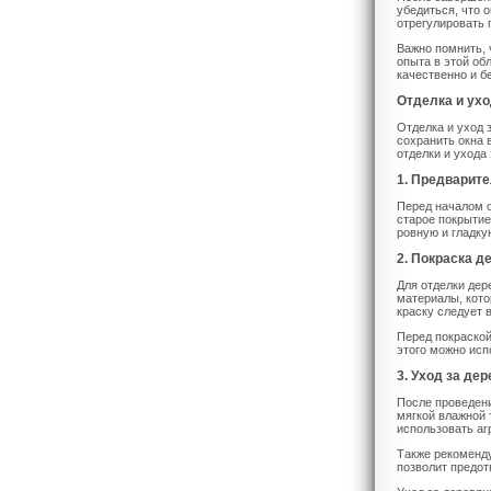
убедиться, что 
отрегулировать 
Важно помнить, 
опыта в этой об
качественно и б
Отделка и ух
Отделка и уход 
сохранить окна 
отделки и ухода
1. Предварит
Перед началом о
старое покрытие
ровную и гладку
2. Покраска д
Для отделки дер
материалы, кото
краску следует 
Перед покраской
этого можно исп
3. Уход за де
После проведени
мягкой влажной 
использовать аг
Также рекоменду
позволит предот