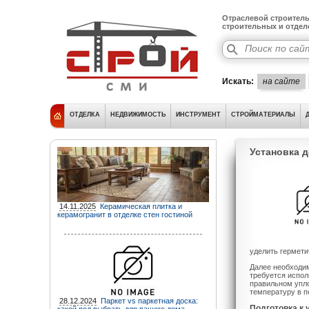
Отраслевой строитель
строительных и отде
Искать:
на сайте
ОТДЕЛКА
НЕДВИЖИМОСТЬ
ИНСТРУМЕНТ
СТРОЙМАТЕРИАЛЫ
Установка 
14.11.2025
Керамическая плитка и
керамогранит в отделке стен гостиной
уделить гермети
Далее необходим
требуется испол
правильном упло
температуру в 
28.12.2024
Паркет vs паркетная доска:
Подготовка к 