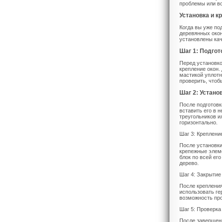
проблемы или во
Установка и к
Когда вы уже по
деревянных окон
установлены кач
Шаг 1: Подгот
Перед установко
крепление окон.
мастикой уплотн
проверить, чтоб
Шаг 2: Устано
После подготовк
вставить его в 
треугольников и
горизонтально.
Шаг 3: Креплени
После установки
крепежные элеме
блок по всей ег
дерево.
Шаг 4: Закрытие
После крепления
использовать ге
возможность про
Шаг 5: Проверка
После завершени