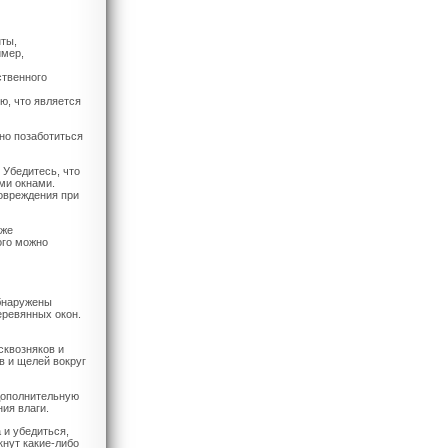
ты,
имер,
ственного
ю, что является
но позаботиться
Убедитесь, что
ми окнами.
повреждения при
кже
ого можно
обнаружены
еревянных окон.
сквозняков и
в и щелей вокруг
 дополнительную
ия влаги.
 и убедиться,
кнут какие-либо