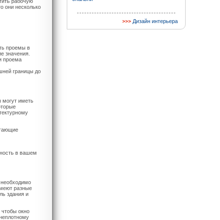
тить рабочую
о они несколько
Дизайн интерьера
ть проемы в
е значения.
и проема
шней границы до
 могут иметь
оторые
итектурному
егающие
сность в вашем
, необходимо
имеют разные
ль здания и
 чтобы окно
 неплотному