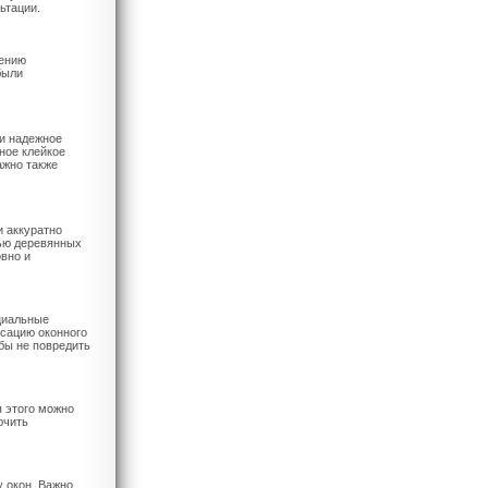
ьтации.
лению
были
 и надежное
ное клейкое
ажно также
и аккуратно
щью деревянных
овно и
ециальные
ксацию оконного
бы не повредить
 этого можно
ючить
у окон. Важно