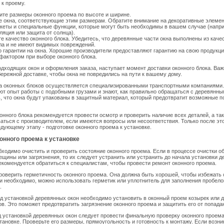
 к проему.
те размеры оконного проема по высоте и ширине.
 окна, соответствующие этим размерам. Обратите внимание на декоративные элемен
кеты и специальные функции, которые могут быть необходимы в вашем случае (напр
ляция или защита от солнца).
е качество оконного блока. Убедитесь, что деревянные части окна выполнены из каче
ла и не имеют видимых повреждений.
о гарантии на окна. Хорошие производители предоставляют гарантию на свою продукци
актором при выборе оконного блока.
дходящих окон и оформления заказа, наступает момент доставки оконного блока. Важ
бережной доставке, чтобы окна не повредились на пути к вашему дому.
а оконных блоков осуществляется специализированными транспортными компаниями. 
т опыт работы с подобными грузами и знают, как правильно обращаться с деревянны
, что окна будут упакованы в защитный материал, который предотвратит возможные 
онного блока рекомендуется провести осмотр и проверить наличие всех деталей, а та
аться с производителем, если имеются вопросы или несоответствия. Только после эт
едующему этапу - подготовке оконного проема к установке.
онного проема к установке
бходимо очистить и проверить состояние оконного проема. Если в процессе очистки 
ещины или загрязнения, то их следует устранить или устранить до начала установки д
екомендуется обратиться к специалистам, чтобы провести ремонт оконного проема.
роверить герметичность оконного проема. Она должна быть хорошей, чтобы избежать 
и необходимо, можно использовать герметик или уплотнитель для заполнения пробело
.
ед установкой деревянных окон необходимо установить в оконный проем козырек или
ов. Это поможет предотвратить загрязнение оконного проема и защитить его от попадан
д установкой деревянных окон следует провести финальную проверку оконного проема
установке. Проверьте его размеры, прямоугольность и готовность к монтажу. Если возни