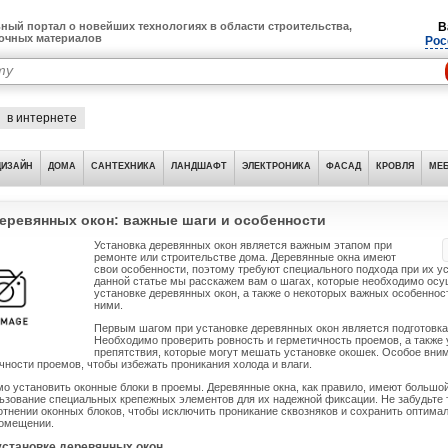
ный портал о новейших технологиях в области строительства,
В
лочных материалов
Рос
в интернете
ДИЗАЙН
ДОМА
САНТЕХНИКА
ЛАНДШАФТ
ЭЛЕКТРОНИКА
ФАСАД
КРОВЛЯ
МЕБ
деревянных окон: важные шаги и особенности
Установка деревянных окон является важным этапом при
ремонте или строительстве дома. Деревянные окна имеют
свои особенности, поэтому требуют специального подхода при их ус
данной статье мы расскажем вам о шагах, которые необходимо осу
установке деревянных окон, а также о некоторых важных особеннос
ними.
Первым шагом при установке деревянных окон является подготовка
Необходимо проверить ровность и герметичность проемов, а также 
препятствия, которые могут мешать установке окошек. Особое вни
чности проемов, чтобы избежать проникания холода и влаги.
о установить оконные блоки в проемы. Деревянные окна, как правило, имеют большой
ьзование специальных крепежных элементов для их надежной фиксации. Не забудьте 
тнении оконных блоков, чтобы исключить проникание сквозняков и сохранить оптима
помещении.
установке деревянных окон