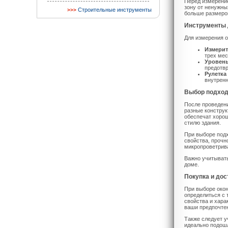
Перед измерени
зону от ненужны
Строительные инструменты
больше размеров
Инструменты 
Для измерения 
Измерит
трех мес
Уровен
предотвр
Рулетка
внутренн
Выбор подход
После проведен
разные конструк
обеспечат хорош
стилю здания.
При выборе под
свойства, прочн
микропроветрива
Важно учитывать
доме.
Покупка и дос
При выборе окон
определиться с 
свойства и хара
ваши предпочтен
Также следует у
идеально подошл