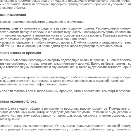
ем оконных проемов рекомендуется удалить предыдущие оконные конструкции и очис
х материалов. Затем необходимо проверить прямоугольность проемов и убедиться, чт
 оконного блока.
для измерения
оконных проемов потребуются следующие инструменты:
ельная лента
- поможет определить высоту и ширину проема. Рекомендуется измеря
тах: в самом верху, в середине и в самом низу. Затем необходимо выбрать наибольши
ь
- поможет определить вертикальность и горизонтальность проема. Проверка ровност
атит возможные проблемы при установке оконного блока.
- позволит определить глубину оконного проема. Глубина проема определяется от вне
ей стены. Эта информация необходима для выбора подходящего оконного блока.
ящих оконных проемов
ия всех измерений необходимо выбрать подходящие оконные проемы. Ононых проемы
тивные особенности (пластиковые, алюминиевые и другие). Важно выбрать проемы, к
ую теплоизоляцию, вентиляцию и звукоизоляцию, а также будут соответствовать арх
ходящих оконных проемов также рекомендуется обратить внимание на их энергосбер
ость и долговечность материала, а также наличие специальных функций, таких как
ние или защита от ультрафиолетовых лучей.
 все эти факторы при выборе оконных проемов, чтобы обеспечить комфорт и безопа
тавка оконного блока
ного блока следует обратить внимание на несколько важных моментов. Прежде всего
типом деревянных окон, которые подходят для вашего дома. Различные виды дерева 
ктеристики, поэтому выбор зависит от таких факторов, как климатические условия, сти
ия в дизайне.
читывать размеры оконного проема. Очень важно правильно измерить оконный проем,
о по размеру. Некорректные измерения могут привести к проблемам при установке и