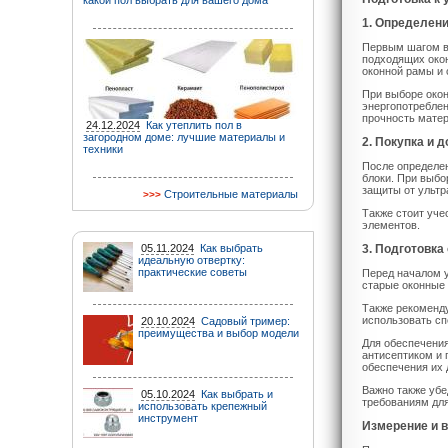
какой пол выбрать для вашего дома
1. Определен
Первым шагом в 
подходящих окон
оконной рамы и 
При выборе окон
энергопотреблен
прочность матер
24.12.2024
Как утеплить пол в
загородном доме: лучшие материалы и
2. Покупка и 
техники
После определе
блоки. При выбо
защиты от ультр
Строительные материалы
Также стоит уче
элементов.
05.11.2024
Как выбрать
3. Подготовка
идеальную отвертку:
практические советы
Перед началом у
старые оконные 
Также рекоменду
использовать с
20.10.2024
Садовый тример:
преимущества и выбор модели
Для обеспечения
антисептиком и 
обеспечения их 
Важно также убе
05.10.2024
Как выбрать и
требованиям для
использовать крепежный
инструмент
Измерение и 