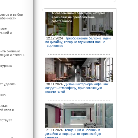
роемов и выбор
собенности
ность,
ловий и
12.12.2024
Преображение балкона: идеи
по дизайну, которые вдохновят вас на
творчество
вить оконные
ляцию и степень
итурных
ет удалить
30.11.2024
Дизайн интерьера кафе: как
создать атмосферу, привлекающую
посетителей
ожно
оемах
й окна и
етствует
21.11.2024
Тенденции и новинки в
дизайне интерьера: от прихожей до
спальни