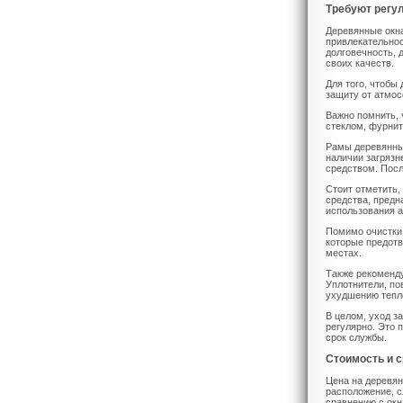
Требуют регу
Деревянные окна
привлекательнос
долговечность, 
своих качеств.
Для того, чтобы
защиту от атмос
Важно помнить, 
стеклом, фурнит
Рамы деревянных
наличии загрязн
средством. Посл
Стоит отметить,
средства, предн
использования а
Помимо очистки
которые предотв
местах.
Также рекоменду
Уплотнители, по
ухудшению тепл
В целом, уход з
регулярно. Это 
срок службы.
Стоимость и с
Цена на деревян
расположение, с
сравнению с окн