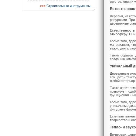
изготовлении и 
Строительные инструменты
Естественност
Деревья, из кот
ресурсами. При 
деревянные окна
Естественность 
атмосферу. Они 
Кроме того, дер
материалом, что
важно для аллер
Таким образом, 
созданию комфор
Уникальный ди
Деревянные окна
его цвет и текс
любой интерьер 
Также стоит отм
позволяет подоб
функциональным 
Кроме того, дер
уникальные диза
фигурные формы
Если вам важен 
творчества и со
Тепло- и звук
Во-первых, дере