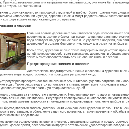
. При использовании силы или неправильном открытии окон, они могут быть поврежде
ены отдельных частей окна.
вянных окон связаны с их природной структурой и требуют более тщательного ухода 
вильном использовании и уходе, деревянные окна могут радовать своим эстетическим
 и комфорт в доме на протяжении долгого времени.
гниения и плесени
Главным врагом деревянных окон является вода, которая может поп
поверхность оконного блока при дожде, таянии снега или протекании
вода попадает на деревянное окно и не удаляется вовремя, она впи
древесиной и создает благоприятную среду для развития грибков и 
Кроме того, деревянные окна также подвержены воздействию прям
лучей, которые способствуют высыханию древесины и образованию
также может способствовать возникновению гнили и плесени.
Предотвращение гниения и плесени
Для того чтобы предотвратить гниение и плесень на деревянных ок
деленные меры предосторожности и проводить регулярный уход.
ует регулярно проверять состояние оконных рам и откосов, удалять загрязнения и об
ние воды. Также рекомендуется использовать специальные герметизирующие и защит
 дерево от воздействия влаги и ультрафиолетовых лучей.
бходимо следить за влажностью в помещении. Неправильная вентиляция и повышенна
овать возникновению плесени. Регулярная проветривание и использование увлажните
тимальный уровень влажности в помещении и предотвращать появление грибков и пле
рный уход является залогом долговечности и сохранности деревянных окон. Раз в нес
одить реставрацию и обновление защитного покрытия, а также проверять и обрабаты
вогрибковыми средствами.
несмотря на возможность гниения и плесени, с правильным уходом и предосторожнос
лужить долгое время, обеспечивая комфорт и эстетическое удовлетворение владельца