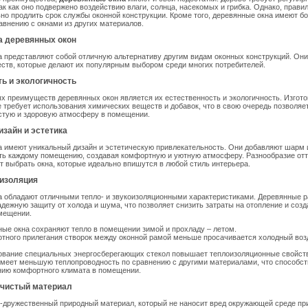
ак как оно подвержено воздействию влаги, солнца, насекомых и грибка. Однако, прави
но продлить срок службы оконной конструкции. Кроме того, деревянные окна имеют б
авнению с окнами из других материалов.
 деревянных окон
 представляют собой отличную альтернативу другим видам оконных конструкций. Он
ств, которые делают их популярным выбором среди многих потребителей.
ь и экологичность
х преимуществ деревянных окон является их естественность и экологичность. Изгот
е требует использования химических веществ и добавок, что в свою очередь позволяе
истую и здоровую атмосферу в помещении.
зайн и эстетика
 имеют уникальный дизайн и эстетическую привлекательность. Они добавляют шарм 
ть каждому помещению, создавая комфортную и уютную атмосферу. Разнообразие отте
т выбрать окна, которые идеально впишутся в любой стиль интерьера.
оизоляция
а обладают отличными тепло- и звукоизоляционными характеристиками. Деревянные 
дежную защиту от холода и шума, что позволяет снизить затраты на отопление и созд
омещении.
ые окна сохраняют тепло в помещении зимой и прохладу – летом.
отного прилегания створок между оконной рамой меньше просачивается холодный возд
ование специальных энергосберегающих стекол повышает теплоизоляционные свойств
меет меньшую теплопроводность по сравнению с другими материалами, что способст
нию комфортного климата в помещении.
 чистый материал
о-дружественный природный материал, который не наносит вред окружающей среде пр