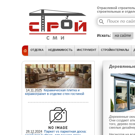
Отраслевой строитель
строительных и отде
Искать:
на сайте
ОТДЕЛКА
НЕДВИЖИМОСТЬ
ИНСТРУМЕНТ
СТРОЙМАТЕРИАЛЫ
Деревянные
14.11.2025
Керамическая плитка и
керамогранит в отделке стен гостиной
Деревянные окн
Они создают ат
того, дерево по
смелые дизайнер
28.12.2024
Паркет vs паркетная доска:
Несмотря на вс