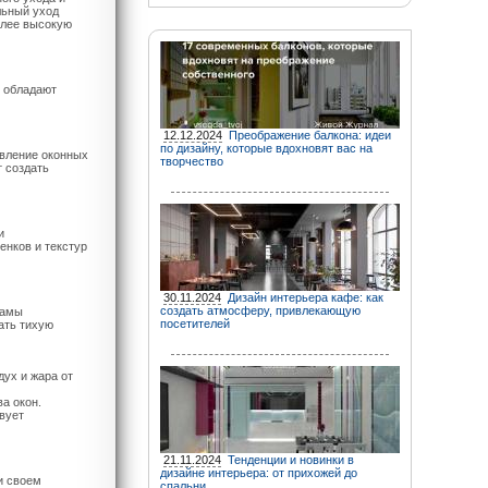
льный уход
олее высокую
и обладают
12.12.2024
Преображение балкона: идеи
по дизайну, которые вдохновят вас на
овление оконных
творчество
т создать
и
нков и текстур
30.11.2024
Дизайн интерьера кафе: как
создать атмосферу, привлекающую
рамы
посетителей
ать тихую
ух и жара от
а окон.
вует
21.11.2024
Тенденции и новинки в
дизайне интерьера: от прихожей до
и своем
спальни