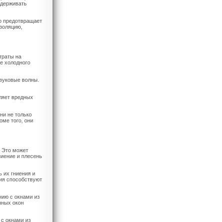
ддерживать
то предотвращает
золяцию,
траты на
е холодного
вуковые волны.
ляет вредных
ни не только
оме того, они
. Это может
ниение и плесень
 их гниения и
ния способствуют
нию с окнами из
нных окон
 с окнами из