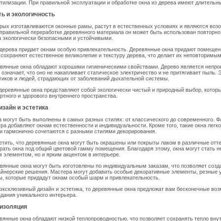
утилизации. При правильной эксплуатации и обработке окна из дерева имеют длительн
ь и экологичность
орых изготавливаются оконные рамы, растут в естественных условиях и являются во
правильной переработке деревянного материала он может быть использован повторно,
 экологически безопасными и устойчивыми.
дерева придает окнам особую привлекательность. Деревянные окна придают помещен
сохраняют естественное великолепие и текстуру дерева, что делает их неповторимым
евянные окна обладают хорошими гигиеническими свойствами. Дерево является непр
 означает, что оно не накапливает статическое электричество и не притягивает пыль. 
гиков и людей, страдающих от заболеваний дыхательной системы.
деревянные окна представляют собой экологически чистый и природный выбор, котор
тного и здорового внутреннего пространства.
зайн и эстетика
 могут быть выполнены в самых разных стилях: от классического до современного. Ф
тура добавляют окнам естественности и индивидуальности. Кроме того, такие окна легк
и гармонично сочетаются с разными стилями декорирования.
етить, что деревянные окна могут быть окрашены или покрыты лаком в различные отте
рать окна под общий цветовой гамму помещения. Благодаря этому, окна могут стать н
элементом, но и ярким акцентом в интерьере.
евянные окна могут быть изготовлены по индивидуальным заказам, что позволяет созд
йнерские решения. Мастера могут добавить особые декоративные элементы, резные 
, которые придадут окнам особый шарм и привлекательность.
эксклюзивный дизайн и эстетика, то деревянные окна предложат вам бесконечные во
здания уникального интерьера.
оизоляция
вянные окна обладают низкой теплопроводностью, что позволяет сохранять тепло вну