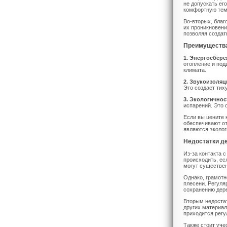
не допускать ег
комфортную темп
Во-вторых, благ
их проникновени
позволяя создат
Преимущества
1. Энергосбере
отопление и под
климата.
2. Звукоизоляц
Это создает тих
3. Экологичнос
испарений. Это 
Если вы цените 
обеспечивают от
являются эколог
Недостатки д
Из-за контакта 
происходить, ес
могут существен
Однако, грамотн
плесени. Регуля
сохранению дере
Вторым недостат
других материал
приходится регу
Также стоит уче