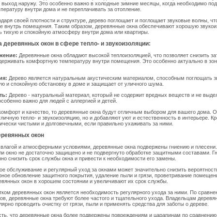
о выход наружу. Это особенно важно в холодные зимние месяцы, когда необходимо по
ературу внутри дома и не переплачивать за отопление.
одаря своей плотности и структуре, дерево поглощает и поглощает звуковые волны, ч
е внутрь помещения. Таким образом, деревянные окна обеспечивают хорошую звукои
ь тихую и спокойную атмосферу внутри дома или квартиры.
 деревянных окон в сфере тепло- и звукоизоляции:
жение:
Деревянные окна обладают высокой теплоизоляцией, что позволяет снизить за
держивать комфортную температуру внутри помещения. Это особенно актуально в зон
ия:
Дерево является натуральным акустическим материалом, способным поглощать з
ую и спокойную обстановку в доме и защищает от уличного шума.
ть:
Дерево - натуральный материал, который не содержит вредных веществ и не выде
особенно важно для людей с аллергией и детей.
комфорт и качество, то деревянные окна будут отличным выбором для вашего дома. О
личную тепло- и звукоизоляцию, но и добавляют уют и естественность в интерьере. Кр
ически чистыми и долговечными, если правильно ухаживать за ними.
еревянных окон
с влагой и атмосферными условиями, деревянные окна подвержены гниению и плесени
ли окно не достаточно защищено и не подвергнуто обработке защитными составами. Г
но снизить срок службы окна и привести к необходимости его замены.
ое обслуживание и регулярный уход за окнами может значительно снизить вероятность
рное обновление защитного покрытия, удаление пыли и грязи, проветривание помеще
вянных окон в хорошем состоянии и увеличивают их срок службы.
ком деревянных окон является необходимость регулярного ухода за ними. По сравне
ов, деревянные окна требуют более частого и тщательного ухода. Владельцам деревя
лярно проводить очистку от грязи, пыли и применять средства для заботы о дереве.
сть, что деревянные окна более подвержены повреждениям и царапинам по сравнению