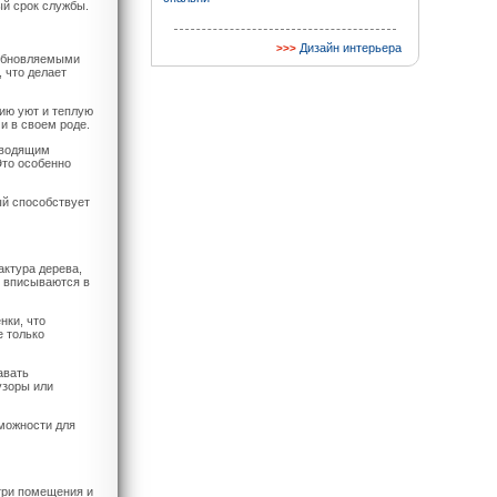
ый срок службы.
Дизайн интерьера
зобновляемыми
 что делает
ию уют и теплую
и в своем роде.
оводящим
Это особенно
ый способствует
актура дерева,
о вписываются в
нки, что
е только
авать
узоры или
зможности для
три помещения и