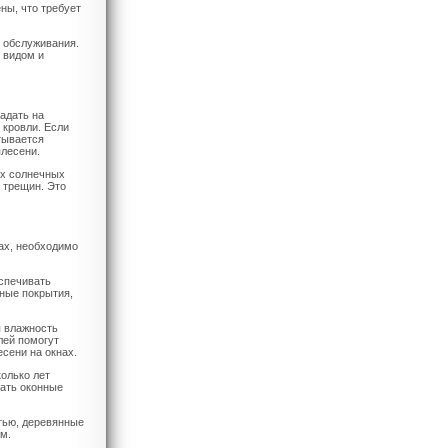
ны, что требует
и обслуживания.
 видом и
адать на
 кровли. Если
тывается
плесени.
ых солнечных
 трещин. Это
нах, необходимо
еспечивать
ные покрытия,
я влажность
лей помогут
сени на окнах.
колько лет
вать оконные
тью, деревянные
м.