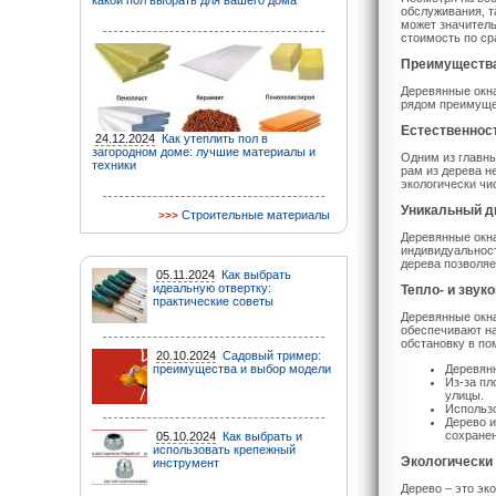
какой пол выбрать для вашего дома
обслуживания, т
может значитель
стоимость по ср
Преимущества
Деревянные окна
рядом преимуще
Естественност
24.12.2024
Как утеплить пол в
загородном доме: лучшие материалы и
Одним из главны
техники
рам из дерева н
экологически ч
Уникальный ди
Строительные материалы
Деревянные окна
индивидуальнос
дерева позволяе
05.11.2024
Как выбрать
идеальную отвертку:
Тепло- и звук
практические советы
Деревянные окн
обеспечивают на
обстановку в п
20.10.2024
Садовый тример:
преимущества и выбор модели
Деревянн
Из-за пл
улицы.
Использ
Дерево и
сохране
05.10.2024
Как выбрать и
использовать крепежный
Экологически
инструмент
Дерево – это эк