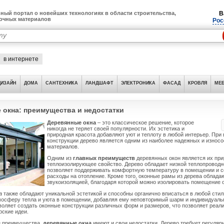
ный портал о новейших технологиях в области строительства,
В
лочных материалов
Рос
в интернете
ДИЗАЙН
ДОМА
САНТЕХНИКА
ЛАНДШАФТ
ЭЛЕКТРОНИКА
ФАСАД
КРОВЛЯ
МЕБ
 окна: преимущества и недостатки
Деревянные окна
– это классическое решение, которое
никогда не теряет своей популярности. Их эстетика и
природная красота добавляют уют и теплоту в любой интерьер. При
конструкции дерево является одним из наиболее надежных и износо
материалов.
Одним из
главных преимуществ
деревянных окон является их пр
теплоизолирующее свойство. Дерево обладает низкой теплопроводн
позволяет поддерживать комфортную температуру в помещении и с
расходы на отопление. Кроме того, оконные рамы из дерева облада
звукоизоляцией, благодаря которой можно изолировать помещение 
а
также обладают уникальной эстетикой и способны органично вписаться в любой стил
мосферу тепла и уюта в помещении, добавляя ему неповторимый шарм и индивидуаль
зволяет создать оконные конструкции различных форм и размеров, что позволяет реал
ские идеи.
е преимущества,
деревянные окна
имеют и свои недостатки. Дерево требует регулярн