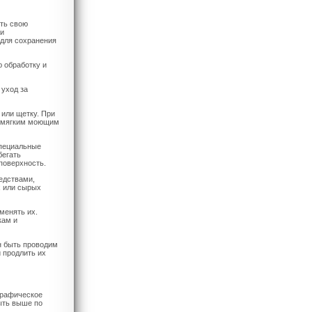
ить свою
 и
 для сохранения
ю обработку и
 уход за
 или щетку. При
 с мягким моющим
специальные
бегать
поверхность.
едствами,
х или сырых
менять их.
кам и
н быть проводим
 продлить их
графическое
ыть выше по