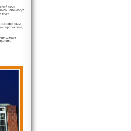
льный срок
нием, они могут
и могут
ть взвешенным
ой перспективе,
рые следует
принять