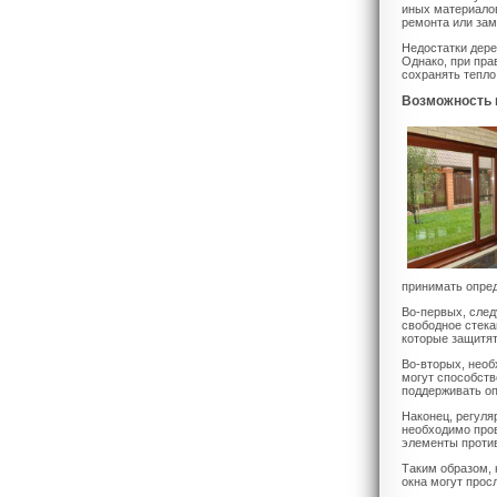
иных материалов
ремонта или зам
Недостатки дере
Однако, при пра
сохранять тепло
Возможность 
принимать опре
Во-первых, след
свободное стека
которые защитят
Во-вторых, нео
могут способств
поддерживать оп
Наконец, регуля
необходимо пров
элементы проти
Таким образом, 
окна могут прос