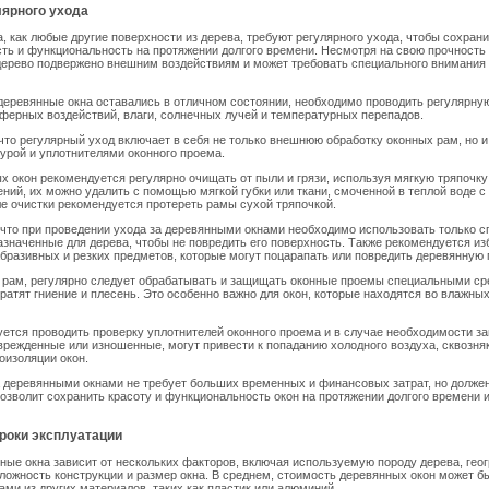
лярного ухода
, как любые другие поверхности из дерева, требуют регулярного ухода, чтобы сохран
ть и функциональность на протяжении долгого времени. Несмотря на свою прочность
дерево подвержено внешним воздействиям и может требовать специального внимания
 деревянные окна оставались в отличном состоянии, необходимо проводить регулярну
ферных воздействий, влаги, солнечных лучей и температурных перепадов.
что регулярный уход включает в себя не только внешнюю обработку оконных рам, но и
урой и уплотнителями оконного проема.
 окон рекомендуется регулярно очищать от пыли и грязи, используя мягкую тряпочку
ений, их можно удалить с помощью мягкой губки или ткани, смоченной в теплой воде
е очистки рекомендуется протереть рамы сухой тряпочкой.
 что при проведении ухода за деревянными окнами необходимо использовать только 
азначенные для дерева, чтобы не повредить его поверхность. Также рекомендуется из
бразивных и резких предметов, которые могут поцарапать или повредить деревянную 
 рам, регулярно следует обрабатывать и защищать оконные проемы специальными ср
ратят гниение и плесень. Это особенно важно для окон, которые находятся во влажны
ется проводить проверку уплотнителей оконного проема и в случае необходимости за
врежденные или изношенные, могут привести к попаданию холодного воздуха, сквозня
оизоляции окон.
а деревянными окнами не требует больших временных и финансовых затрат, но долже
позволит сохранить красоту и функциональность окон на протяжении долгого времени и
роки эксплуатации
ные окна зависит от нескольких факторов, включая используемую породу дерева, гео
ложность конструкции и размер окна. В среднем, стоимость деревянных окон может б
ами из других материалов, таких как пластик или алюминий.