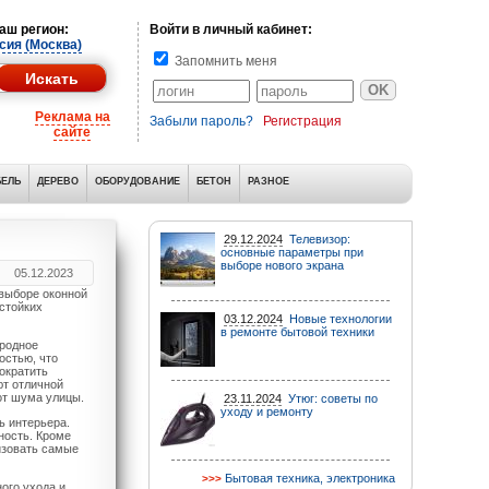
аш регион:
Войти в личный кабинет:
сия (Москва)
Запомнить меня
Реклама на
Забыли пароль?
Регистрация
сайте
ЕЛЬ
ДЕРЕВО
ОБОРУДОВАНИЕ
БЕТОН
РАЗНОЕ
29.12.2024
Телевизор:
основные параметры при
выборе нового экрана
05.12.2023
 выборе оконной
стойких
03.12.2024
Новые технологии
в ремонте бытовой техники
иродное
остью, что
ократить
ют отличной
от шума улицы.
23.11.2024
Утюг: советы по
уходу и ремонту
ь интерьера.
ность. Кроме
изовать самые
Бытовая техника, электроника
ого ухода и