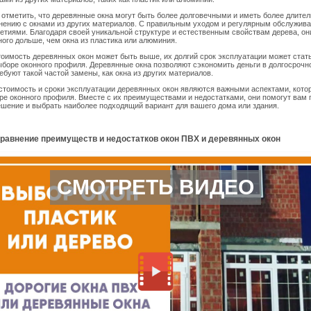
 отметить, что деревянные окна могут быть более долговечными и иметь более длите
нению с окнами из других материалов. С правильным уходом и регулярным обслужива
етиями. Благодаря своей уникальной структуре и естественным свойствам дерева, он
ого дольше, чем окна из пластика или алюминия.
тоимость деревянных окон может быть выше, их долгий срок эксплуатации может ста
боре оконного профиля. Деревянные окна позволяют сэкономить деньги в долгосрочн
ребуют такой частой замены, как окна из других материалов.
стоимость и сроки эксплуатации деревянных окон являются важными аспектами, кото
ре оконного профиля. Вместе с их преимуществами и недостатками, они помогут вам 
шение и выбрать наиболее подходящий вариант для вашего дома или здания.
сравнение преимуществ и недостатков окон ПВХ и деревянных окон
СМОТРЕТЬ ВИДЕО